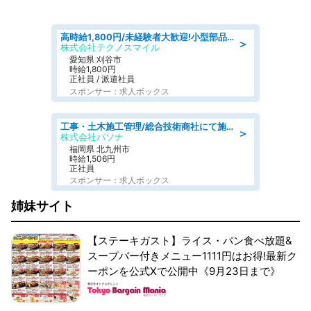
高時給1,800円/未経験者大歓迎!小型部品の加工業務 denso aichi
＞
株式会社テクノスマイル
愛知県 刈谷市
時給1,800円
正社員 / 派遣社員
スポンサー：求人ボックス
工事・土木施工管理/総合技術商社にて施工管理のお仕事/即日勤務可/車通勤可/工事・土木施工管理/生産・品質管理
＞
株式会社パソナ
福岡県 北九州市
時給1,506円
正社員
スポンサー：求人ボックス
姉妹サイト
【ステーキガスト】ライス・パン食べ放題&
スープバー付きメニュー1111円はお得!最新ク
ーポンを公式Xで公開中《9月23日まで》