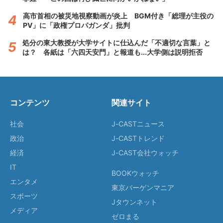
高市首相の被災地視察動画が炎上 BGM付き「総理が主役の
PV」に「政権プロパガンダ」批判
処分の東大教授が大学サイトに仕込んだ「不適切な言葉」と
は？ 各紙は「六四天安門」と報道も...大学側は説明拒否
コンテンツ
関連サイト
社会
J-CASTニュース
政治
J-CASTトレンド
経済
J-CAST会社ウォッチ
IT
BOOKウォッチ
エンタメ
東京バーゲンマニア
スポーツ
Jタウンネット
メディア
ゼロまる