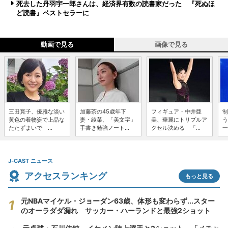
死去した丹羽宇一郎さんは、経済界有数の読書家だった 『死ぬほ
ど読書』ベストセラーに
動画で見る
画像で見る
三田寛子、優雅な淡い
加藤茶の45歳年下
フィギュア・中井亜
制
黄色の着物姿で上品な
妻・綾菜、「美文字」
美、華麗にトリプルア
う
たたずまいで ...
手書き勉強ノート...
クセル決める 「...
一
J-CAST ニュース
アクセスランキング
もっと見る
元NBAマイケル・ジョーダン63歳、体形も変わらず...スター
のオーラダダ漏れ サッカー・ハーランドと最強2ショット