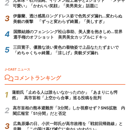
元卓球・石川佳純、イケメン陸上選手と2ショット 「メチャ
可愛い」「かわいい笑顔」「美男美女」話題に
伊藤蘭、透け感黒ロングドレス姿で色気ダダ漏れ...変わらぬ
美貌の衝撃 「ずっと変わらず綺麗」「美しすぎ」
国際結婚のフェンシング松山恭助、美人妻を抱きしめ...世界
選手権のオフショット 美男美女カップルにドキっ
三田寛子、優雅な淡い黄色の着物姿で上品なたたずまいで
「めちゃくちゃ綺麗」「涼しげ」美貌ダダ漏れ
J-CAST ニュース
コメントランキング
蓮舫氏「止める人は誰もいなかったのか」「あまりにも愕
然」 高市首相「上空から合掌」巡る投稿を批判
高市首相の熊本避難所「3分間」しか視察せず？SNS拡散 内
閣広報官「51分間」だと否定
広島原爆の日、小沢一郎氏が高市政権を「戦前回帰路線」と
非難 「この国は再び滅亡に向かいかねない」