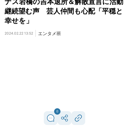
ナス岩橋の吉本退所＆解散宣言に活動
継続望む声 芸人仲間も心配「平穏と
幸せを」
エンタメ班
2024.02.22 13:52
0