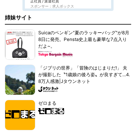
正社員 / 派遣社員
スポンサー：求人ボックス
姉妹サイト
Suicaのペンギン"夏のラッキーバッグ"が8月
8日に発売。Pensta史上最も豪華な7点入り
だよ~。
「ジブリの世界」「冒険のはじまりだ!」 夫
が撮影した〝1歳娘の後ろ姿〟が良すぎて...4.
8万人感激|Jタウンネット
ゼロまる