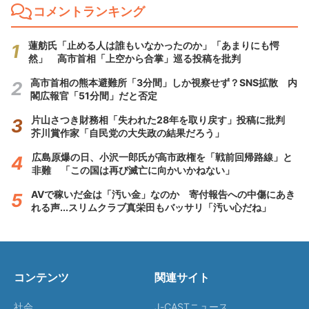
コメントランキング
蓮舫氏「止める人は誰もいなかったのか」「あまりにも愕
然」 高市首相「上空から合掌」巡る投稿を批判
高市首相の熊本避難所「3分間」しか視察せず？SNS拡散 内
閣広報官「51分間」だと否定
片山さつき財務相「失われた28年を取り戻す」投稿に批判
芥川賞作家「自民党の大失政の結果だろう」
広島原爆の日、小沢一郎氏が高市政権を「戦前回帰路線」と
非難 「この国は再び滅亡に向かいかねない」
AVで稼いだ金は「汚い金」なのか 寄付報告への中傷にあき
れる声...スリムクラブ真栄田もバッサリ「汚い心だね」
コンテンツ
関連サイト
社会
J-CASTニュース