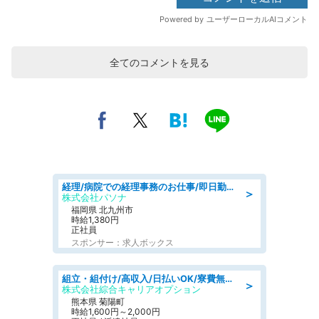
全てのコメントを見る
経理/病院での経理事務のお仕事/即日勤務可/車通勤可/経理/一般事務
＞
株式会社パソナ
福岡県 北九州市
時給1,380円
正社員
スポンサー：求人ボックス
組立・組付け/高収入/日払いOK/寮費無料/交替制/20・30・40代活躍中
＞
株式会社綜合キャリアオプション
熊本県 菊陽町
時給1,600円～2,000円