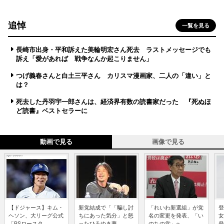
追悼
一覧を見る
長崎市出身・平和訴えた美輪明宏さん死去 ラストメッセージでも
訴え「愛があれば 戦争なんか起こりません」
つげ義春さんと白土三平さん カリスマ漫画家、二人の「違い」と
は？
死去した丹羽宇一郎さんは、経済界有数の読書家だった 『死ぬほ
ど読書』ベストセラーに
動画で見る
画像で見る
【ドジャース】キム・
新党結成で「「騙し討
「れいわ新選組」が党
登
ヘソン、大リーグ公式
ちにあった気分」と怒
名の変更を発表、「い
女
「PSロースタ...
ったひろゆき妻...
のちの党」へ ...
発