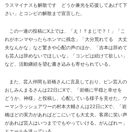
ラスマイナスも解散です どうか兼光を応援してあげて下
さい」とコンビの解散まで宣言した。
この一連の投稿にX上では、「え！？まじで？！」「こ
れがホンマやったらホンマに残念」「大分荒れてる 大丈
夫なんかな」など驚きや心配の声のほか、「吉本は辞めて
も芸人は辞めないでほしいな」「コンビは続けて欲しい」
など、活動継続を望む書き込みも寄せられている。
また、芸人仲間も岩橋さんに言及しており、ピン芸人の
おしみんまるさんは22日にXで、「岩橋に平穏と幸せを
どうか、神様」と投稿し、心配している様子を見せた。ウ
ーマンラッシュアワーの村本大輔さんは22日にXで、「岩
橋ほどの実力があればどこにいても大丈夫。客席に笑い声
があれば芸人はいつまででもやっていける。がんばれー」
とエールを送っている。