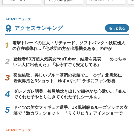
J-CAST ニュース
アクセスランキング
もっと見る
電撃トレードの巨人・リチャード、ソフトバンク・秋広優人
の存在感薄れ...「他球団の方が出場機会ある」の声が
登録者60万超人気美女YouTuber、結婚を発表 「めっちゃ
いい人に出会えた」「私今すごく安定してる」
羽生結弦、美しいブルー基調の衣装で...「ゆず」北川悠仁・
岩沢厚治と3ショット ゆず×ゆづコラボにファン歓喜
ダレノガレ明美、被災地炊き出しで細やかな心遣い...「並ん
でくれた子やとりにきてくれた子にシールを」
ドイツの美女フィギュア選手、JK風制服＆ルーズソックス衣
装で「激カワ」ショット 「りくりゅう」アイスショーで
J-CAST ニュース