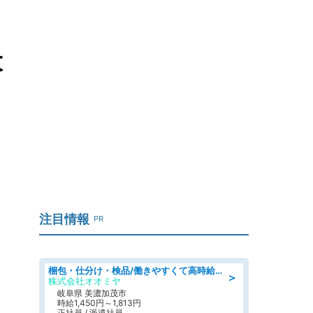
大
ミ
注目情報
PR
梱包・仕分け・検品/働きやすくて高時給の仕分け作業長期休暇充実/残業なし
＞
株式会社オオミヤ
岐阜県 美濃加茂市
時給1,450円～1,813円
正社員 / 派遣社員