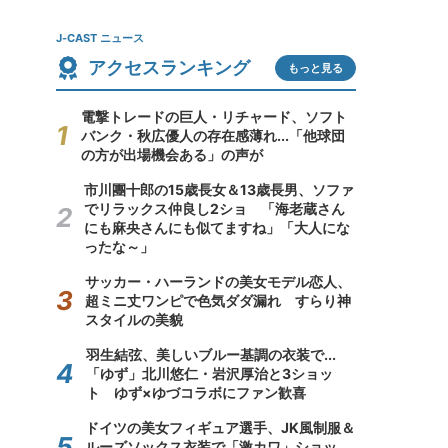
J-CAST ニュース
アクセスランキング
もっと見る
電撃トレードの巨人・リチャード、ソフト
バンク・秋広優人の存在感薄れ...「他球団
の方が出場機会ある」の声が
市川團十郎の15歳長女＆13歳長男、ソファ
でリラックス仲良し2ショ 「海老蔵さん
にも麻央さんにも似てますね」「大人にな
ったな～」
サッカー・ハーランドの美女モデル恋人、
超ミニ丈ワンピで色気ダダ漏れ すらり神
スタイルの美貌
羽生結弦、美しいブルー基調の衣装で...
「ゆず」北川悠仁・岩沢厚治と3ショッ
ト ゆず×ゆづコラボにファン歓喜
ドイツの美女フィギュア選手、JK風制服＆
ルーズソックス衣装で「激カワ」ショッ