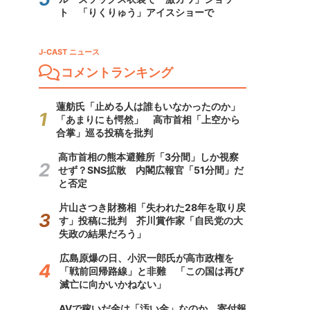
ト 「りくりゅう」アイスショーで
J-CAST ニュース
コメントランキング
蓮舫氏「止める人は誰もいなかったのか」
「あまりにも愕然」 高市首相「上空から
合掌」巡る投稿を批判
高市首相の熊本避難所「3分間」しか視察
せず？SNS拡散 内閣広報官「51分間」だ
と否定
片山さつき財務相「失われた28年を取り戻
す」投稿に批判 芥川賞作家「自民党の大
失政の結果だろう」
広島原爆の日、小沢一郎氏が高市政権を
「戦前回帰路線」と非難 「この国は再び
滅亡に向かいかねない」
AVで稼いだ金は「汚い金」なのか 寄付報