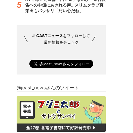
告への中傷にあきれる声...スリムクラブ真
栄田もバッサリ「汚い心だね」
J-CASTニュース
をフォローして
最新情報をチェック
@jcast_newsさんのツイート