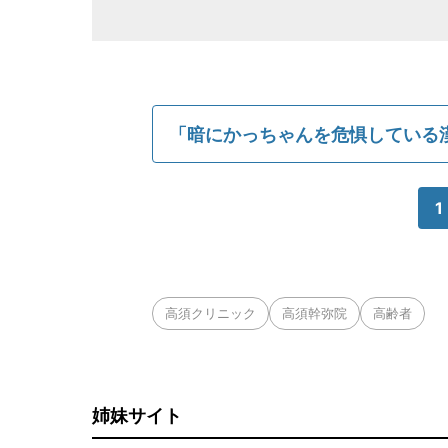
「暗にかっちゃんを危惧している
1
高須クリニック
高須幹弥院
高齢者
姉妹サイト