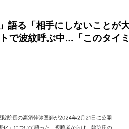
」語る「相手にしないことが
トで波紋呼ぶ中...「このタイ
院長の高須幹弥医師が2024年2月21日に公開
「老害化」について語った。視聴者からは、幹弥氏の