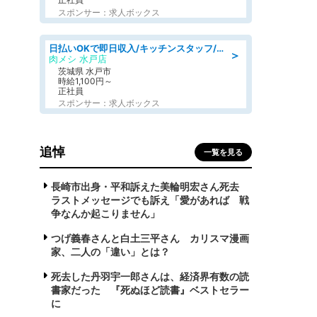
スポンサー：求人ボックス
日払いOKで即日収入/キッチンスタッフ/「原付免許必須」デリバリー業務など、自己成長可能な幅広い仕事に挑戦!髪型自由&ピアス・ネイルOK/茨城県/水戸市
＞
肉メシ 水戸店
茨城県 水戸市
時給1,100円～
正社員
スポンサー：求人ボックス
追悼
一覧を見る
長崎市出身・平和訴えた美輪明宏さん死去
ラストメッセージでも訴え「愛があれば 戦
争なんか起こりません」
つげ義春さんと白土三平さん カリスマ漫画
家、二人の「違い」とは？
死去した丹羽宇一郎さんは、経済界有数の読
書家だった 『死ぬほど読書』ベストセラー
に