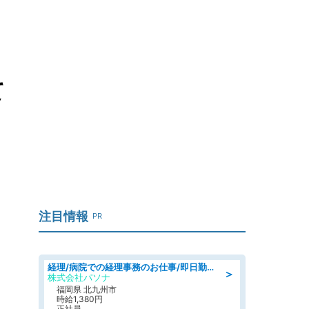
、
て
注目情報
PR
経理/病院での経理事務のお仕事/即日勤務可/車通勤可/経理/一般事務
＞
株式会社パソナ
福岡県 北九州市
時給1,380円
正社員