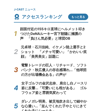
J-CAST ニュース
アクセスランキング
もっと見る
顔面付近の155キロ直球にヘルメット叩き
つけたDeNAルーキー宮下朝陽に擁護の
声 「負けん気必要」と球団OB
元卓球・石川佳純、イケメン陸上選手と2
ショット 「メチャ可愛い」「かわいい笑
顔」「美男美女」話題に
電撃トレードの巨人・リチャード、ソフト
バンク・秋広優人の存在感薄れ...「他球団
の方が出場機会ある」の声が
女子ゴルフの金沢志奈、肩出し白ノースリ
姿に反響...「可愛いにも程がある」 ゴル
フウェア姿と雰囲気変わって
ダレノガレ明美、被災地炊き出しで細やか
な心遣い...「並んでくれた子やとりにきて
くれた子にシールを」