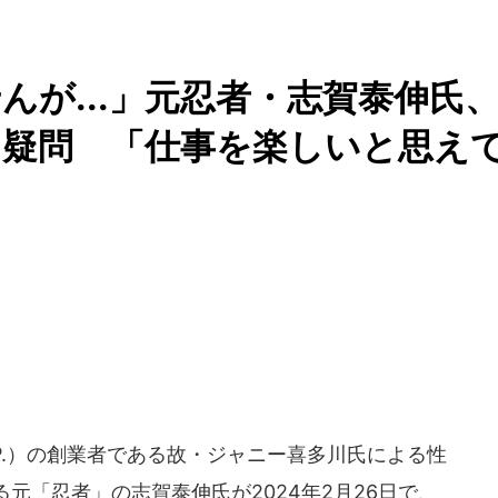
んが...」元忍者・志賀泰伸氏
に疑問 「仕事を楽しいと思え
UP.）の創業者である故・ジャニー喜多川氏による性
元「忍者」の志賀泰伸氏が2024年2月26日で、