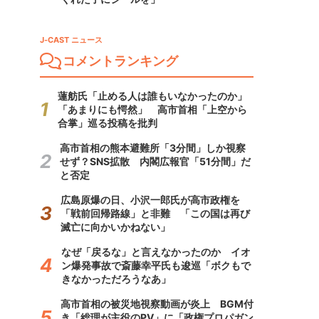
J-CAST ニュース
コメントランキング
蓮舫氏「止める人は誰もいなかったのか」
「あまりにも愕然」 高市首相「上空から
合掌」巡る投稿を批判
高市首相の熊本避難所「3分間」しか視察
せず？SNS拡散 内閣広報官「51分間」だ
と否定
広島原爆の日、小沢一郎氏が高市政権を
「戦前回帰路線」と非難 「この国は再び
滅亡に向かいかねない」
なぜ「戻るな」と言えなかったのか イオ
ン爆発事故で斎藤幸平氏も逡巡「ボクもで
きなかっただろうなあ」
高市首相の被災地視察動画が炎上 BGM付
き「総理が主役のPV」に「政権プロパガン