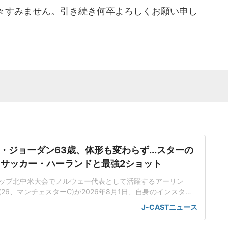
々すみません。引き続き何卒よろしくお願い申し
・ジョーダン63歳、体形も変わらず...スターの
 サッカー・ハーランドと最強2ショット
ップ北中米大会でノルウェー代表として活躍するアーリン
26、マンチェスターC)が2026年8月1日、自身のインスタグ
のレジェンド選手マイケル・ジョーダンさん(63)との肩組みシ
J-CASTニュース
ハーランド&ジョーダンの肩組みショットハーランド選手は、
eeded」とコメントを添えて、マイケル・ジョーダンさんとの2シ