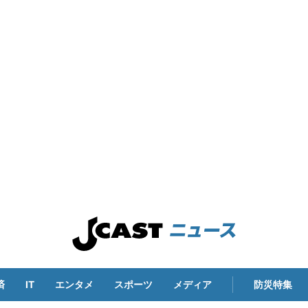
済
IT
エンタメ
スポーツ
メディア
防災特集