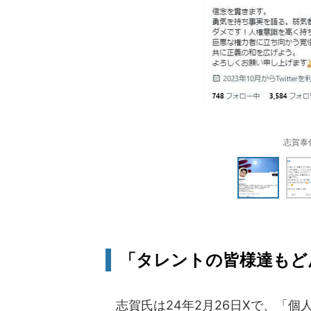
志賀泰伸
「タレントの皆様達もど
志賀氏は24年2月26日Xで、「個