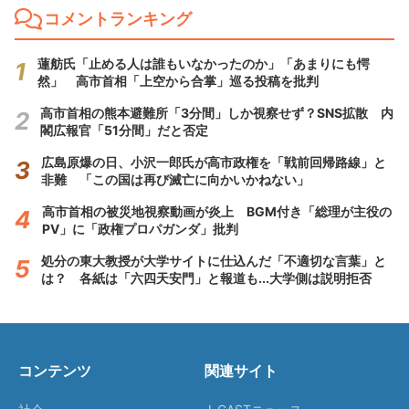
コメントランキング
蓮舫氏「止める人は誰もいなかったのか」「あまりにも愕
然」 高市首相「上空から合掌」巡る投稿を批判
高市首相の熊本避難所「3分間」しか視察せず？SNS拡散 内
閣広報官「51分間」だと否定
広島原爆の日、小沢一郎氏が高市政権を「戦前回帰路線」と
非難 「この国は再び滅亡に向かいかねない」
高市首相の被災地視察動画が炎上 BGM付き「総理が主役の
PV」に「政権プロパガンダ」批判
処分の東大教授が大学サイトに仕込んだ「不適切な言葉」と
は？ 各紙は「六四天安門」と報道も...大学側は説明拒否
コンテンツ
関連サイト