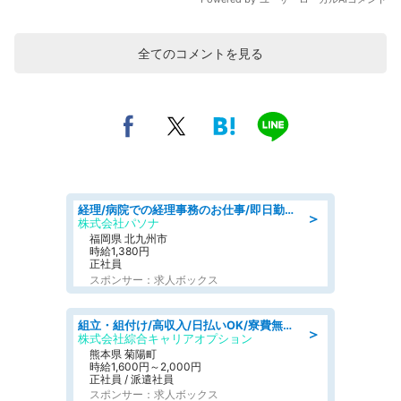
全てのコメントを見る
経理/病院での経理事務のお仕事/即日勤務可/車通勤可/経理/一般事務
＞
株式会社パソナ
福岡県 北九州市
時給1,380円
正社員
スポンサー：求人ボックス
組立・組付け/高収入/日払いOK/寮費無料/交替制/20・30・40代活躍中
＞
株式会社綜合キャリアオプション
熊本県 菊陽町
時給1,600円～2,000円
正社員 / 派遣社員
スポンサー：求人ボックス