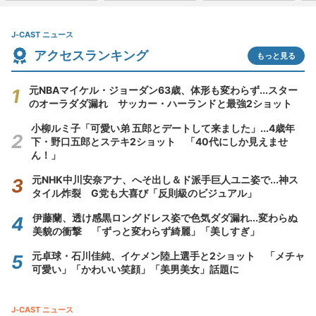
J-CAST ニュース
アクセスランキング
もっと見る
元NBAマイケル・ジョーダン63歳、体形も変わらず...スター
のオーラダダ漏れ サッカー・ハーランドと最強2ショット
小柳ルミ子「可愛い弟 五郎とデートして来ました」...4歳年
下・野口五郎とステキ2ショット 「40代にしか見えませ
ん！」
元NHK中川安奈アナ、へそ出し＆ド派手巨人ユニ姿で...神ス
タイル炸裂 G党も大喜び「反則級のビジュアル」
伊藤蘭、透け感黒ロングドレス姿で色気ダダ漏れ...変わらぬ
美貌の衝撃 「ずっと変わらず綺麗」「美しすぎ」
元卓球・石川佳純、イケメン陸上選手と2ショット 「メチャ
可愛い」「かわいい笑顔」「美男美女」話題に
J-CAST ニュース