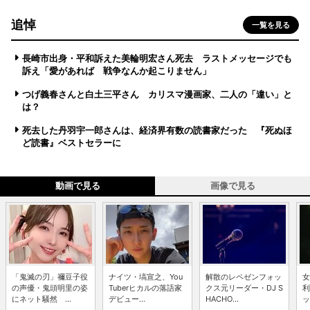
追悼
一覧を見る
長崎市出身・平和訴えた美輪明宏さん死去 ラストメッセージでも
訴え「愛があれば 戦争なんか起こりません」
つげ義春さんと白土三平さん カリスマ漫画家、二人の「違い」と
は？
死去した丹羽宇一郎さんは、経済界有数の読書家だった 『死ぬほ
ど読書』ベストセラーに
動画で見る
画像で見る
「鬼滅の刃」禰豆子役
ナイツ・塙宣之、You
解散のレペゼンフォッ
女
の声優・鬼頭明里の姿
Tuberヒカルの落語家
クス元リーダー・DJ S
利
にネット騒然 ...
デビュー...
HACHO...
ッ