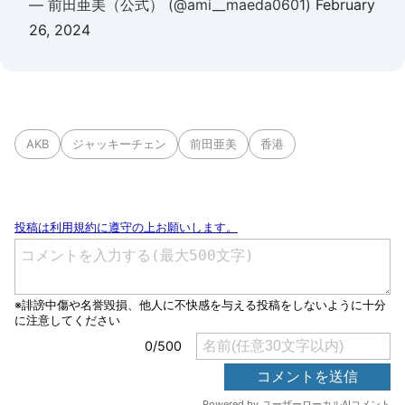
— 前田亜美（公式） (@ami__maeda0601)
February
26, 2024
AKB
ジャッキーチェン
前田亜美
香港