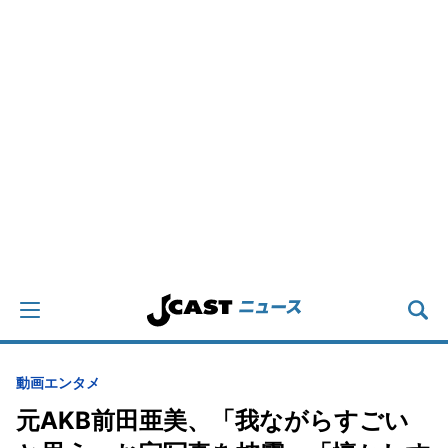
動画
エンタメ
元AKB前田亜美、「我ながらすごい