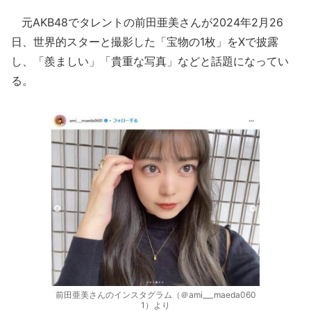
元AKB48でタレントの前田亜美さんが2024年2月26
日、世界的スターと撮影した「宝物の1枚」をXで披露
し、「羨ましい」「貴重な写真」などと話題になってい
る。
前田亜美さんのインスタグラム（＠ami___maeda060
1）より