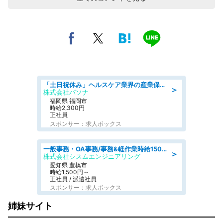
「土日祝休み」ヘルスケア業界の産業保健師/高時給/未経験OK/要資格:保健師、正看護師
＞
株式会社パソナ
福岡県 福岡市
時給2,300円
正社員
スポンサー：求人ボックス
一般事務・OA事務/事務&軽作業時給1500円土日祝休み各種社保完備
＞
株式会社シスムエンジニアリング
愛知県 豊橋市
時給1,500円～
正社員 / 派遣社員
スポンサー：求人ボックス
姉妹サイト