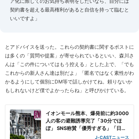
ア化に際してのお気持ち表明をしたいなら、自分には
契約書を超える最高権利があると自信を持って臨むと
いいですよ」
とアドバイスを送った。これらの契約書に関するポストに
は多くの「質問や提案」が寄せられているといい、森川さ
んは「この件についてはもう控える」とした上で、「でも
これからの新人さん達は別だよ」「匿名ではなく素性がわ
かるようにして個別にDM等で話しかけてね。頼りないか
もしれないけど僕でよかったらね」と呼びかけている。
イオンモール熊本、爆発前に約3000
人の客の避難誘導完了「30分でほ
ぼ」 SNS称賛「優秀すぎる」「日頃
の教育の賜物」
J-CASTニュース