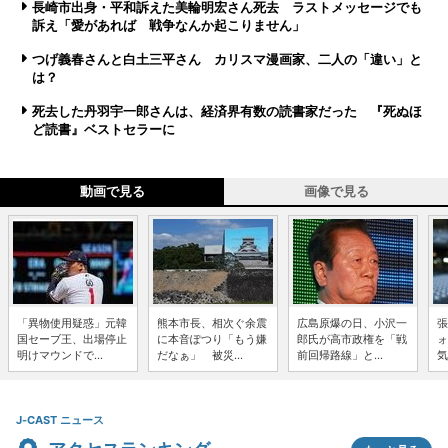
長崎市出身・平和訴えた美輪明宏さん死去 ラストメッセージでも
訴え「愛があれば 戦争なんか起こりません」
つげ義春さんと白土三平さん カリスマ漫画家、二人の「違い」と
は？
死去した丹羽宇一郎さんは、経済界有数の読書家だった 『死ぬほ
ど読書』ベストセラーに
動画で見る
画像で見る
「異物使用疑惑」元韓
熊本市長、相次ぐ余震
広島原爆の日、小沢一
張
国セーブ王、出場停止
に本音ぽつり「もう嫌
郎氏が高市政権を「戦
ォ
明けマウンドで...
だなぁ」 被災...
前回帰路線」と...
気
J-CAST ニュース