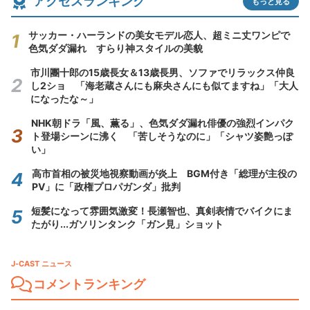
アクセスランキング
もっと見る
サッカー・ハーランドの美女モデル恋人、超ミニ丈ワンピで
色気ダダ漏れ すらり神スタイルの美貌
市川團十郎の15歳長女＆13歳長男、ソファでリラックス仲良
し2ショ 「海老蔵さんにも麻央さんにも似てますね」「大人
になったな～」
NHK朝ドラ「風、薫る」、色気ダダ漏れ俳優の強烈インパク
ト登場シーンに沸く 「苦しそうなのに」「シャツ姿艶っぽ
い」
高市首相の被災地視察動画が炎上 BGM付き「総理が主役の
PV」に「政権プロパガンダ」批判
短髪になって雰囲気激変！長瀬智也、真剣表情でバイクにま
たがり...ガソリンタンク「ガン見」ショット
J-CAST ニュース
コメントランキング