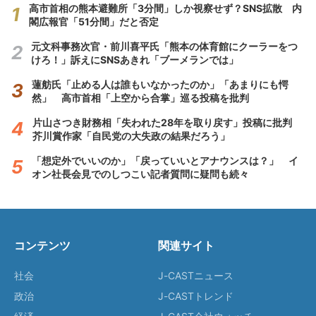
高市首相の熊本避難所「3分間」しか視察せず？SNS拡散 内
閣広報官「51分間」だと否定
元文科事務次官・前川喜平氏「熊本の体育館にクーラーをつ
けろ！」訴えにSNSあきれ「ブーメランでは」
蓮舫氏「止める人は誰もいなかったのか」「あまりにも愕
然」 高市首相「上空から合掌」巡る投稿を批判
片山さつき財務相「失われた28年を取り戻す」投稿に批判
芥川賞作家「自民党の大失政の結果だろう」
「想定外でいいのか」「戻っていいとアナウンスは？」 イ
オン社長会見でのしつこい記者質問に疑問も続々
コンテンツ
関連サイト
社会
J-CASTニュース
政治
J-CASTトレンド