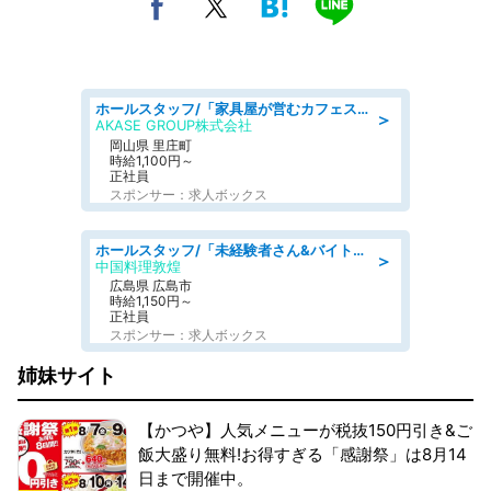
ホールスタッフ/「家具屋が営むカフェスタッフ!」週2日～OK!嬉しいまかない付き/岡山県/浅口郡里庄町
＞
AKASE GROUP株式会社
岡山県 里庄町
時給1,100円～
正社員
スポンサー：求人ボックス
ホールスタッフ/「未経験者さん&バイトデビューも大歓迎」残業ほぼなし×1日3時間〜勤務OK!フォロー体制も充実/広島県/広島市南区
＞
中国料理敦煌
広島県 広島市
時給1,150円～
正社員
スポンサー：求人ボックス
姉妹サイト
【かつや】人気メニューが税抜150円引き&ご
飯大盛り無料!お得すぎる「感謝祭」は8月14
日まで開催中。