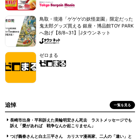
鳥取・境港「ゲゲゲの妖怪楽園」限定だった
鬼太郎グッズ買える 銀座・博品館TOY PARK
へ急げ【8/8~31】|Jタウンネット
ゼロまる
追悼
一覧を見る
長崎市出身・平和訴えた美輪明宏さん死去 ラストメッセージでも
訴え「愛があれば 戦争なんか起こりません」
つげ義春さんと白土三平さん カリスマ漫画家、二人の「違い」と