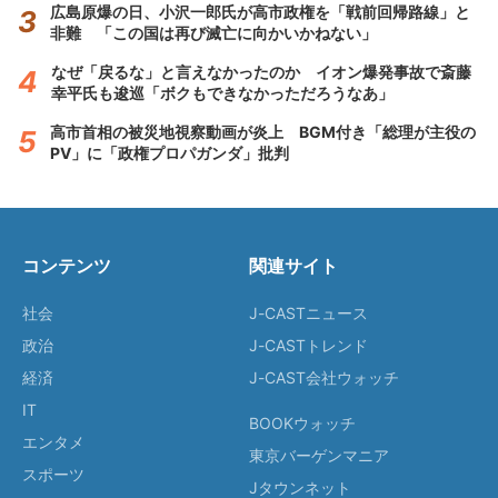
広島原爆の日、小沢一郎氏が高市政権を「戦前回帰路線」と
非難 「この国は再び滅亡に向かいかねない」
なぜ「戻るな」と言えなかったのか イオン爆発事故で斎藤
幸平氏も逡巡「ボクもできなかっただろうなあ」
高市首相の被災地視察動画が炎上 BGM付き「総理が主役の
PV」に「政権プロパガンダ」批判
コンテンツ
関連サイト
社会
J-CASTニュース
政治
J-CASTトレンド
経済
J-CAST会社ウォッチ
IT
BOOKウォッチ
エンタメ
東京バーゲンマニア
スポーツ
Jタウンネット