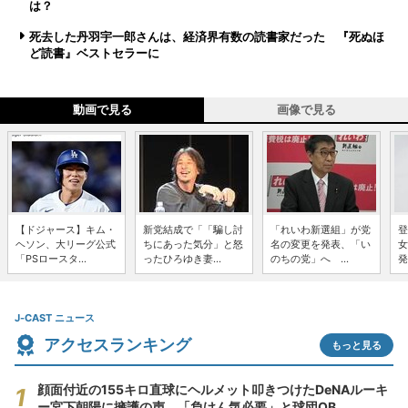
は？
死去した丹羽宇一郎さんは、経済界有数の読書家だった 『死ぬほ
ど読書』ベストセラーに
動画で見る
画像で見る
【ドジャース】キム・
新党結成で「「騙し討
「れいわ新選組」が党
登
ヘソン、大リーグ公式
ちにあった気分」と怒
名の変更を発表、「い
女
「PSロースタ...
ったひろゆき妻...
のちの党」へ ...
発
J-CAST ニュース
アクセスランキング
もっと見る
顔面付近の155キロ直球にヘルメット叩きつけたDeNAルーキ
ー宮下朝陽に擁護の声 「負けん気必要」と球団OB