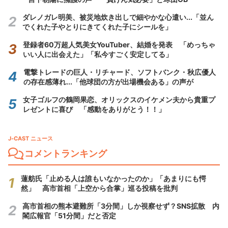
ダレノガレ明美、被災地炊き出しで細やかな心遣い...「並ん
でくれた子やとりにきてくれた子にシールを」
登録者60万超人気美女YouTuber、結婚を発表 「めっちゃ
いい人に出会えた」「私今すごく安定してる」
電撃トレードの巨人・リチャード、ソフトバンク・秋広優人
の存在感薄れ...「他球団の方が出場機会ある」の声が
女子ゴルフの鶴岡果恋、オリックスのイケメン夫から貴重プ
レゼントに喜び 「感動をありがとう！！」
J-CAST ニュース
コメントランキング
蓮舫氏「止める人は誰もいなかったのか」「あまりにも愕
然」 高市首相「上空から合掌」巡る投稿を批判
高市首相の熊本避難所「3分間」しか視察せず？SNS拡散 内
閣広報官「51分間」だと否定