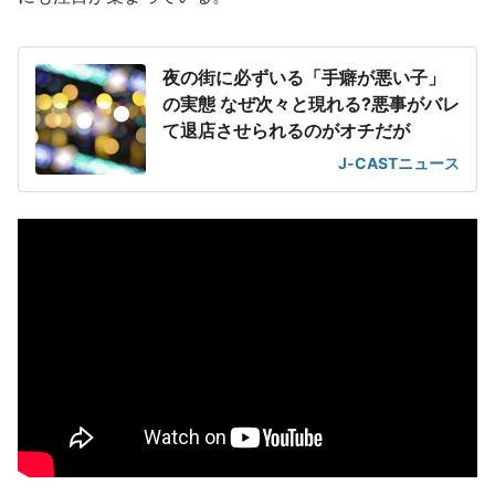
夜の街に必ずいる「手癖が悪い子」
の実態 なぜ次々と現れる?悪事がバレ
て退店させられるのがオチだが
J-CASTニュース