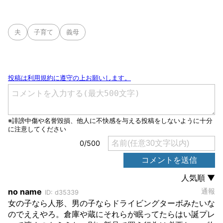
夫
子育て
義母