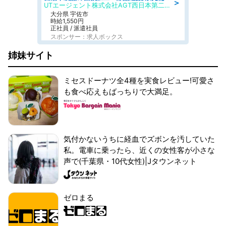
＞
UTエージェント株式会社AGT西日本第二CU
大分県 宇佐市
時給1,550円
正社員 / 派遣社員
スポンサー：求人ボックス
姉妹サイト
ミセスドーナツ全4種を実食レビュー!可愛さ
も食べ応えもばっちりで大満足。
気付かないうちに経血でズボンを汚していた
私。電車に乗ったら、近くの女性客が小さな
声で(千葉県・10代女性)|Jタウンネット
ゼロまる