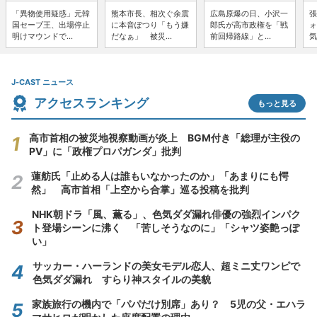
「異物使用疑惑」元韓
熊本市長、相次ぐ余震
広島原爆の日、小沢一
張
国セーブ王、出場停止
に本音ぽつり「もう嫌
郎氏が高市政権を「戦
ォ
明けマウンドで...
だなぁ」 被災...
前回帰路線」と...
気
J-CAST ニュース
アクセスランキング
もっと見る
高市首相の被災地視察動画が炎上 BGM付き「総理が主役の
PV」に「政権プロパガンダ」批判
蓮舫氏「止める人は誰もいなかったのか」「あまりにも愕
然」 高市首相「上空から合掌」巡る投稿を批判
NHK朝ドラ「風、薫る」、色気ダダ漏れ俳優の強烈インパク
ト登場シーンに沸く 「苦しそうなのに」「シャツ姿艶っぽ
い」
サッカー・ハーランドの美女モデル恋人、超ミニ丈ワンピで
色気ダダ漏れ すらり神スタイルの美貌
家族旅行の機内で「パパだけ別席」あり？ 5児の父・エハラ