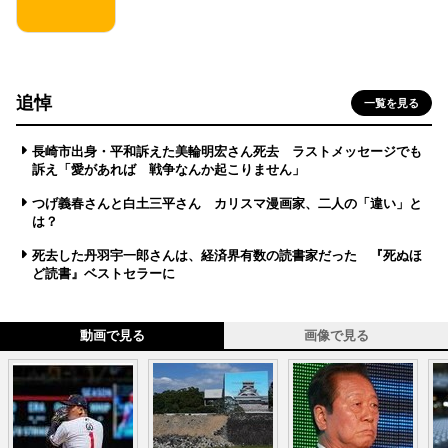
追悼
一覧を見る
長崎市出身・平和訴えた美輪明宏さん死去 ラストメッセージでも
訴え「愛があれば 戦争なんか起こりません」
つげ義春さんと白土三平さん カリスマ漫画家、二人の「違い」と
は？
死去した丹羽宇一郎さんは、経済界有数の読書家だった 『死ぬほ
ど読書』ベストセラーに
動画で見る
画像で見る