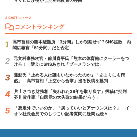
マサヒロが明かした座席配置の理由
J-CAST ニュース
コメントランキング
高市首相の熊本避難所「3分間」しか視察せず？SNS拡散 内
閣広報官「51分間」だと否定
元文科事務次官・前川喜平氏「熊本の体育館にクーラーをつ
けろ！」訴えにSNSあきれ「ブーメランでは」
蓮舫氏「止める人は誰もいなかったのか」「あまりにも愕
然」 高市首相「上空から合掌」巡る投稿を批判
片山さつき財務相「失われた28年を取り戻す」投稿に批判
芥川賞作家「自民党の大失政の結果だろう」
「想定外でいいのか」「戻っていいとアナウンスは？」 イ
オン社長会見でのしつこい記者質問に疑問も続々