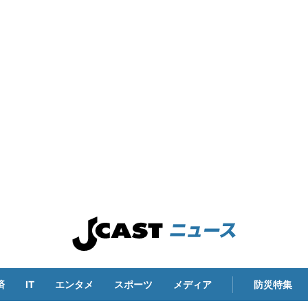
済
IT
エンタメ
スポーツ
メディア
防災特集