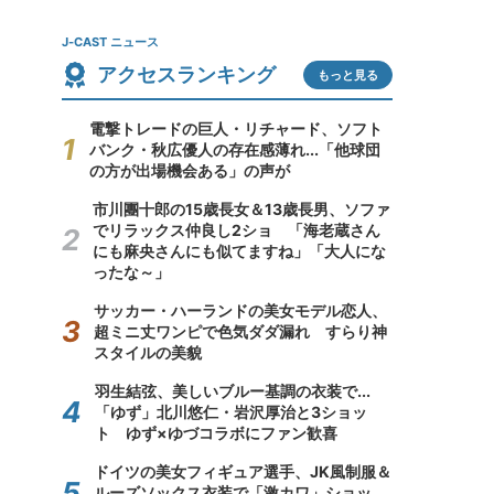
J-CAST ニュース
アクセスランキング
もっと見る
電撃トレードの巨人・リチャード、ソフト
バンク・秋広優人の存在感薄れ...「他球団
の方が出場機会ある」の声が
市川團十郎の15歳長女＆13歳長男、ソファ
でリラックス仲良し2ショ 「海老蔵さん
にも麻央さんにも似てますね」「大人にな
ったな～」
サッカー・ハーランドの美女モデル恋人、
超ミニ丈ワンピで色気ダダ漏れ すらり神
スタイルの美貌
羽生結弦、美しいブルー基調の衣装で...
「ゆず」北川悠仁・岩沢厚治と3ショッ
ト ゆず×ゆづコラボにファン歓喜
ドイツの美女フィギュア選手、JK風制服＆
ルーズソックス衣装で「激カワ」ショッ