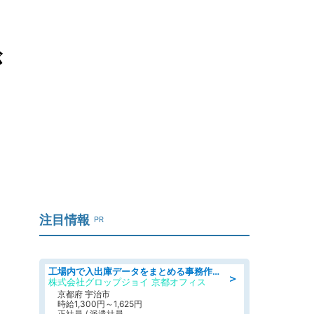
が
注目情報
PR
工場内で入出庫データをまとめる事務作業/車通勤OK/交通費支給/食堂あり
＞
株式会社グロップジョイ 京都オフィス
京都府 宇治市
時給1,300円～1,625円
正社員 / 派遣社員