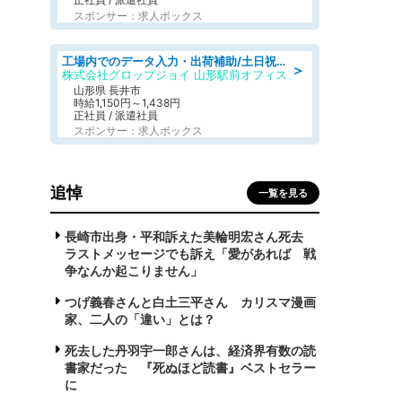
スポンサー：求人ボックス
工場内でのデータ入力・出荷補助/土日祝休/未経験歓迎/交通費支給
＞
株式会社グロップジョイ 山形駅前オフィス
山形県 長井市
時給1,150円～1,438円
正社員 / 派遣社員
スポンサー：求人ボックス
追悼
一覧を見る
長崎市出身・平和訴えた美輪明宏さん死去
ラストメッセージでも訴え「愛があれば 戦
争なんか起こりません」
つげ義春さんと白土三平さん カリスマ漫画
家、二人の「違い」とは？
死去した丹羽宇一郎さんは、経済界有数の読
書家だった 『死ぬほど読書』ベストセラー
に