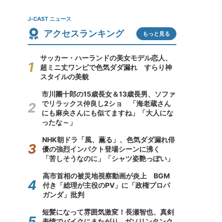
J-CAST ニュース
アクセスランキング
もっと見る
サッカー・ハーランドの美女モデル恋人、
超ミニ丈ワンピで色気ダダ漏れ すらり神
スタイルの美貌
市川團十郎の15歳長女＆13歳長男、ソファ
でリラックス仲良し2ショ 「海老蔵さん
にも麻央さんにも似てますね」「大人にな
ったな～」
NHK朝ドラ「風、薫る」、色気ダダ漏れ俳
優の強烈インパクト登場シーンに沸く
「苦しそうなのに」「シャツ姿艶っぽい」
高市首相の被災地視察動画が炎上 BGM
付き「総理が主役のPV」に「政権プロパ
ガンダ」批判
短髪になって雰囲気激変！長瀬智也、真剣
表情でバイクにまたがり...ガソリンタンク