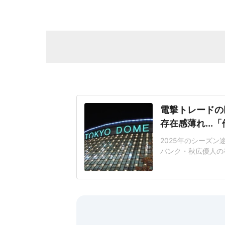
電撃トレードの
存在感薄れ..
2025年のシーズ
バンク・秋広優人の
いリチャードはソフ
いた長打力を評価さ
移籍。阿部慎之助前監
打点をマークした。