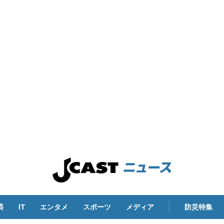
済
IT
エンタメ
スポーツ
メディア
防災特集