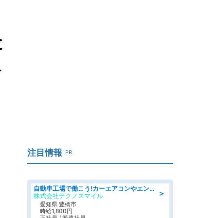
と
入
注目情報
PR
自動車工場で働こう!カーエアコンやエンジンの製造・加工業務/寮完備 denso aichi
＞
株式会社テクノスマイル
愛知県 豊橋市
時給1,800円
正社員 / 派遣社員