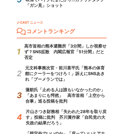
「ガン見」ショット
J-CAST ニュース
コメントランキング
高市首相の熊本避難所「3分間」しか視察せ
ず？SNS拡散 内閣広報官「51分間」だと
否定
元文科事務次官・前川喜平氏「熊本の体育
館にクーラーをつけろ！」訴えにSNSあき
れ「ブーメランでは」
蓮舫氏「止める人は誰もいなかったのか」
「あまりにも愕然」 高市首相「上空から
合掌」巡る投稿を批判
片山さつき財務相「失われた28年を取り戻
す」投稿に批判 芥川賞作家「自民党の大
失政の結果だろう」
「想定外でいいのか」「戻っていいとアナ