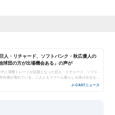
巨人・リチャード、ソフトバンク・秋広優人の
.「他球団の方が出場機会ある」の声が
ン途中に電撃トレードが話題となった巨人・リチャード、ソフト
存在感が薄れている。二人ともファーム暮らしを抜け出せな
トバンク在籍時にウエスタン・リーグで5年連続本塁打王に輝
J-CASTニュース
れ、秋広優人、大江竜聖と2対1のトレードで25年5月に巨人に
督の期待は大きく、77試合出場で打率.211、11本塁打、39