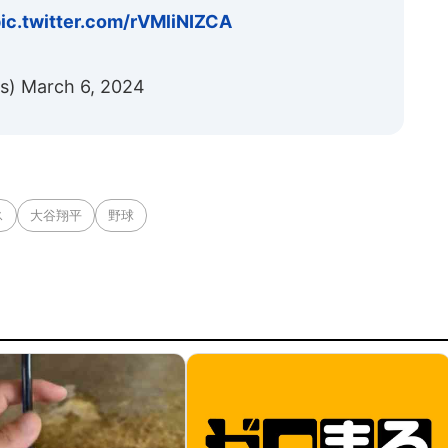
ic.twitter.com/rVMliNIZCA
ls)
March 6, 2024
ス
大谷翔平
野球