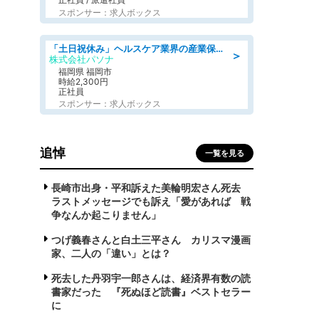
スポンサー：求人ボックス
「土日祝休み」ヘルスケア業界の産業保健師/高時給/未経験OK/要資格:保健師、正看護師
＞
株式会社パソナ
福岡県 福岡市
時給2,300円
正社員
スポンサー：求人ボックス
追悼
一覧を見る
長崎市出身・平和訴えた美輪明宏さん死去
ラストメッセージでも訴え「愛があれば 戦
争なんか起こりません」
つげ義春さんと白土三平さん カリスマ漫画
家、二人の「違い」とは？
死去した丹羽宇一郎さんは、経済界有数の読
書家だった 『死ぬほど読書』ベストセラー
に