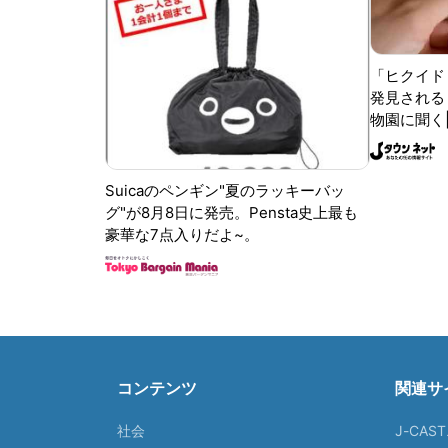
「ヒクイド
発見される 
物園に聞く
Suicaのペンギン"夏のラッキーバッ
グ"が8月8日に発売。Pensta史上最も
豪華な7点入りだよ~。
コンテンツ
関連サ
社会
J-CAS