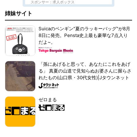
スポンサー：求人ボックス
姉妹サイト
Suicaのペンギン"夏のラッキーバッグ"が8月
8日に発売。Pensta史上最も豪華な7点入り
だよ~。
「孫にあげると思って、あなたにこれをあげ
る」 真夏の山道で見知らぬお婆さんに握らさ
れたもの(山口県・30代女性)|Jタウンネット
ゼロまる