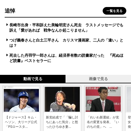
追悼
一覧を見る
長崎市出身・平和訴えた美輪明宏さん死去 ラストメッセージでも
訴え「愛があれば 戦争なんか起こりません」
つげ義春さんと白土三平さん カリスマ漫画家、二人の「違い」と
は？
死去した丹羽宇一郎さんは、経済界有数の読書家だった 『死ぬほ
ど読書』ベストセラーに
動画で見る
画像で見る
【ドジャース】キム・
新党結成で「「騙し討
「れいわ新選組」が党
登
ヘソン、大リーグ公式
ちにあった気分」と怒
名の変更を発表、「い
女
「PSロースタ...
ったひろゆき妻...
のちの党」へ ...
発