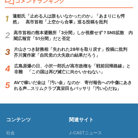
コメントランキング
蓮舫氏「止める人は誰もいなかったのか」「あまりにも愕
然」 高市首相「上空から合掌」巡る投稿を批判
高市首相の熊本避難所「3分間」しか視察せず？SNS拡散 内
閣広報官「51分間」だと否定
片山さつき財務相「失われた28年を取り戻す」投稿に批判
芥川賞作家「自民党の大失政の結果だろう」
広島原爆の日、小沢一郎氏が高市政権を「戦前回帰路線」と
非難 「この国は再び滅亡に向かいかねない」
AVで稼いだ金は「汚い金」なのか 寄付報告への中傷にあき
れる声...スリムクラブ真栄田もバッサリ「汚い心だね」
コンテンツ
関連サイト
社会
J-CASTニュース