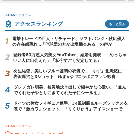
J-CAST ニュース
アクセスランキング
もっと見る
電撃トレードの巨人・リチャード、ソフトバンク・秋広優人
の存在感薄れ...「他球団の方が出場機会ある」の声が
登録者60万超人気美女YouTuber、結婚を発表 「めっちゃ
いい人に出会えた」「私今すごく安定してる」
羽生結弦、美しいブルー基調の衣装で...「ゆず」北川悠仁・
岩沢厚治と3ショット ゆず×ゆづコラボにファン歓喜
ダレノガレ明美、被災地炊き出しで細やかな心遣い...「並ん
でくれた子やとりにきてくれた子にシールを」
ドイツの美女フィギュア選手、JK風制服＆ルーズソックス衣
装で「激カワ」ショット 「りくりゅう」アイスショーで
J-CAST ニュース