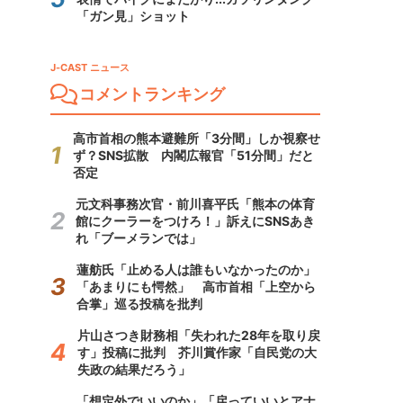
「ガン見」ショット
J-CAST ニュース
コメントランキング
高市首相の熊本避難所「3分間」しか視察せ
ず？SNS拡散 内閣広報官「51分間」だと
否定
元文科事務次官・前川喜平氏「熊本の体育
館にクーラーをつけろ！」訴えにSNSあき
れ「ブーメランでは」
蓮舫氏「止める人は誰もいなかったのか」
「あまりにも愕然」 高市首相「上空から
合掌」巡る投稿を批判
片山さつき財務相「失われた28年を取り戻
す」投稿に批判 芥川賞作家「自民党の大
失政の結果だろう」
「想定外でいいのか」「戻っていいとアナ