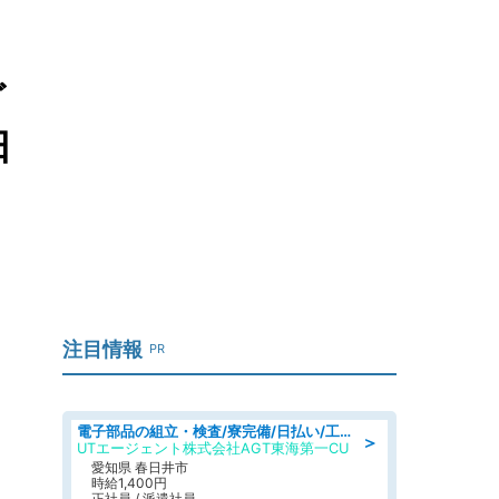
ど
日
注目情報
PR
電子部品の組立・検査/寮完備/日払い/工場・製造
＞
UTエージェント株式会社AGT東海第一CU
愛知県 春日井市
時給1,400円
正社員 / 派遣社員