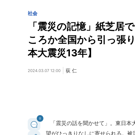
社会
「震災の記憶」紙芝居で伝
ころか全国から引っ張
本大震災13年】
荻 仁
2024.03.07 12:00
0
「震災の話を聞かせて」。東日本大
望がひっきりなしに寄せられる。被