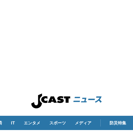
済
IT
エンタメ
スポーツ
メディア
防災特集