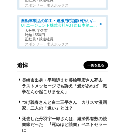
スポンサー：求人ボックス
自動車製品の加工・運搬/寮完備/日払い/工場・製造
＞
UTエージェント株式会社AGT西日本第二CU
大分県 宇佐市
時給1,550円
正社員 / 派遣社員
スポンサー：求人ボックス
追悼
一覧を見る
長崎市出身・平和訴えた美輪明宏さん死去
ラストメッセージでも訴え「愛があれば 戦
争なんか起こりません」
つげ義春さんと白土三平さん カリスマ漫画
家、二人の「違い」とは？
死去した丹羽宇一郎さんは、経済界有数の読
書家だった 『死ぬほど読書』ベストセラー
に