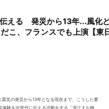
える 発災から13年...風化
りだこ、フランスでも上演【東
震災の発災から13年となる現在まで、こうした要
災体験を次世代に伝える活動をする「浪江まち物