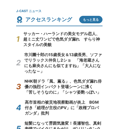
J-CAST ニュース
アクセスランキング
もっと見る
サッカー・ハーランドの美女モデル恋人、
超ミニ丈ワンピで色気ダダ漏れ すらり神
スタイルの美貌
市川團十郎の15歳長女＆13歳長男、ソファ
でリラックス仲良し2ショ 「海老蔵さん
にも麻央さんにも似てますね」「大人にな
ったな～」
NHK朝ドラ「風、薫る」、色気ダダ漏れ俳
優の強烈インパクト登場シーンに沸く
「苦しそうなのに」「シャツ姿艶っぽい」
高市首相の被災地視察動画が炎上 BGM
付き「総理が主役のPV」に「政権プロパ
ガンダ」批判
短髪になって雰囲気激変！長瀬智也、真剣
表情でバイクにまたがり...ガソリンタンク