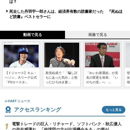
は？
死去した丹羽宇一郎さんは、経済界有数の読書家だった 『死ぬほ
ど読書』ベストセラーに
動画で見る
画像で見る
【ドジャース】キム・
新党結成で「「騙し討
「れいわ新選組」が党
登
ヘソン、大リーグ公式
ちにあった気分」と怒
名の変更を発表、「い
女
「PSロースタ...
ったひろゆき妻...
のちの党」へ ...
発
J-CAST ニュース
アクセスランキング
もっと見る
電撃トレードの巨人・リチャード、ソフトバンク・秋広優人
の存在感薄れ...「他球団の方が出場機会ある」の声が