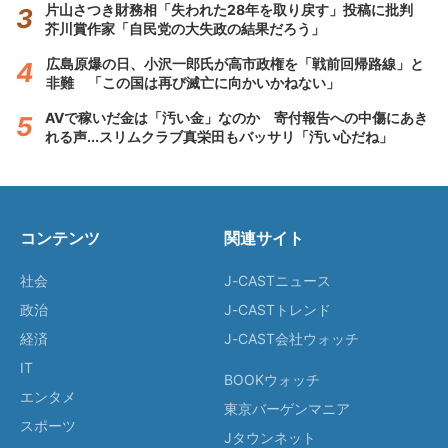
片山さつき財務相「失われた28年を取り戻す」投稿に批判
芥川賞作家「自民党の大失政の結果だろう」
広島原爆の日、小沢一郎氏が高市政権を「戦前回帰路線」と
非難 「この国は再び滅亡に向かいかねない」
AVで稼いだ金は「汚い金」なのか 寄付報告への中傷にあき
れる声...スリムクラブ真栄田もバッサリ「汚い心だね」
コンテンツ
関連サイト
社会
J-CASTニュース
政治
J-CASTトレンド
経済
J-CAST会社ウォッチ
IT
BOOKウォッチ
エンタメ
東京バーゲンマニア
スポーツ
Jタウンネット