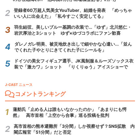
登録者60万超人気美女YouTuber、結婚を発表 「めっちゃ
いい人に出会えた」「私今すごく安定してる」
羽生結弦、美しいブルー基調の衣装で...「ゆず」北川悠仁・
岩沢厚治と3ショット ゆず×ゆづコラボにファン歓喜
ダレノガレ明美、被災地炊き出しで細やかな心遣い...「並ん
でくれた子やとりにきてくれた子にシールを」
ドイツの美女フィギュア選手、JK風制服＆ルーズソックス衣
装で「激カワ」ショット 「りくりゅう」アイスショーで
J-CAST ニュース
コメントランキング
蓮舫氏「止める人は誰もいなかったのか」「あまりにも愕
然」 高市首相「上空から合掌」巡る投稿を批判
高市首相の熊本避難所「3分間」しか視察せず？SNS拡散 内
閣広報官「51分間」だと否定