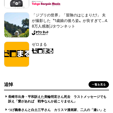
「ジブリの世界」「冒険のはじまりだ!」 夫
が撮影した〝1歳娘の後ろ姿〟が良すぎて...4.
8万人感激|Jタウンネット
ゼロまる
追悼
一覧を見る
長崎市出身・平和訴えた美輪明宏さん死去 ラストメッセージでも
訴え「愛があれば 戦争なんか起こりません」
つげ義春さんと白土三平さん カリスマ漫画家、二人の「違い」と