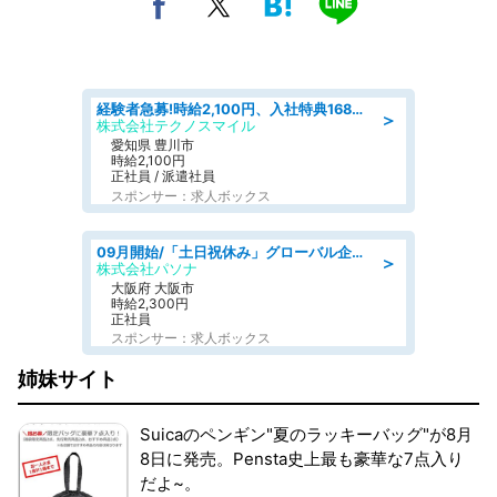
経験者急募!時給2,100円、入社特典168万円の自動車製造業務/トヨタ自動車/tutumi
＞
株式会社テクノスマイル
愛知県 豊川市
時給2,100円
正社員 / 派遣社員
スポンサー：求人ボックス
09月開始/「土日祝休み」グローバル企業での産業保健のお仕事/保健師/高時給/残業なし/服装自由
＞
株式会社パソナ
大阪府 大阪市
時給2,300円
正社員
スポンサー：求人ボックス
姉妹サイト
Suicaのペンギン"夏のラッキーバッグ"が8月
8日に発売。Pensta史上最も豪華な7点入り
だよ~。