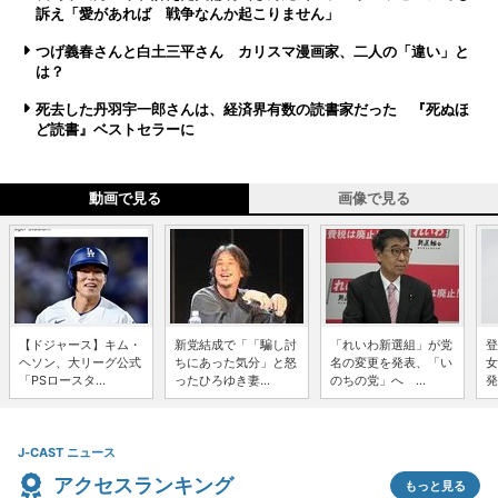
訴え「愛があれば 戦争なんか起こりません」
つげ義春さんと白土三平さん カリスマ漫画家、二人の「違い」と
は？
死去した丹羽宇一郎さんは、経済界有数の読書家だった 『死ぬほ
ど読書』ベストセラーに
動画で見る
画像で見る
【ドジャース】キム・
新党結成で「「騙し討
「れいわ新選組」が党
登
ヘソン、大リーグ公式
ちにあった気分」と怒
名の変更を発表、「い
女
「PSロースタ...
ったひろゆき妻...
のちの党」へ ...
発
J-CAST ニュース
アクセスランキング
もっと見る