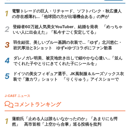
電撃トレードの巨人・リチャード、ソフトバンク・秋広優人
の存在感薄れ...「他球団の方が出場機会ある」の声が
登録者60万超人気美女YouTuber、結婚を発表 「めっちゃ
いい人に出会えた」「私今すごく安定してる」
羽生結弦、美しいブルー基調の衣装で...「ゆず」北川悠仁・
岩沢厚治と3ショット ゆず×ゆづコラボにファン歓喜
ダレノガレ明美、被災地炊き出しで細やかな心遣い...「並ん
でくれた子やとりにきてくれた子にシールを」
ドイツの美女フィギュア選手、JK風制服＆ルーズソックス衣
装で「激カワ」ショット 「りくりゅう」アイスショーで
J-CAST ニュース
コメントランキング
蓮舫氏「止める人は誰もいなかったのか」「あまりにも愕
然」 高市首相「上空から合掌」巡る投稿を批判