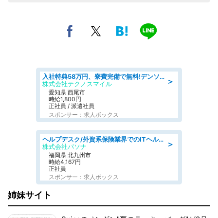
入社特典58万円、寮費完備で無料!デンソーで働こう!自動車工場で小型部品の検査業務 denso aichi
＞
株式会社テクノスマイル
愛知県 西尾市
時給1,800円
正社員 / 派遣社員
スポンサー：求人ボックス
ヘルプデスク/外資系保険業界でのITヘルプデスク業務/駅近/即日勤務可/ヘルプデスク
＞
株式会社パソナ
福岡県 北九州市
時給4,167円
正社員
スポンサー：求人ボックス
姉妹サイト