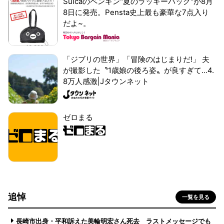
Suicaのペンギン"夏のラッキーバッグ"が8月
8日に発売。Pensta史上最も豪華な7点入り
だよ~。
「ジブリの世界」「冒険のはじまりだ!」 夫
が撮影した〝1歳娘の後ろ姿〟が良すぎて...4.
8万人感激|Jタウンネット
ゼロまる
追悼
一覧を見る
長崎市出身・平和訴えた美輪明宏さん死去 ラストメッセージでも