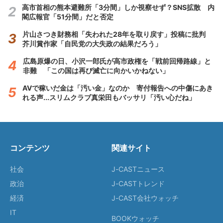
高市首相の熊本避難所「3分間」しか視察せず？SNS拡散 内
閣広報官「51分間」だと否定
片山さつき財務相「失われた28年を取り戻す」投稿に批判
芥川賞作家「自民党の大失政の結果だろう」
広島原爆の日、小沢一郎氏が高市政権を「戦前回帰路線」と
非難 「この国は再び滅亡に向かいかねない」
AVで稼いだ金は「汚い金」なのか 寄付報告への中傷にあき
れる声...スリムクラブ真栄田もバッサリ「汚い心だね」
コンテンツ
関連サイト
社会
J-CASTニュース
政治
J-CASTトレンド
経済
J-CAST会社ウォッチ
IT
BOOKウォッチ