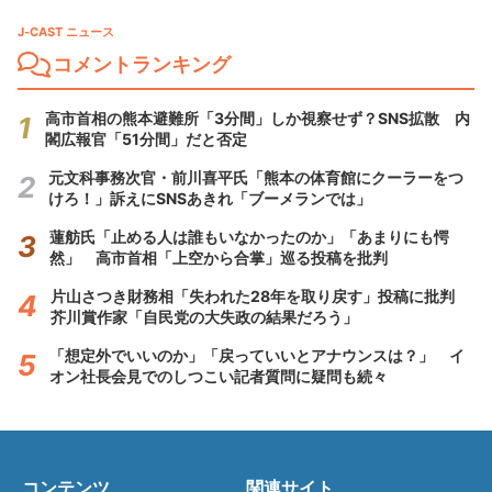
J-CAST ニュース
コメントランキング
高市首相の熊本避難所「3分間」しか視察せず？SNS拡散 内
閣広報官「51分間」だと否定
元文科事務次官・前川喜平氏「熊本の体育館にクーラーをつ
けろ！」訴えにSNSあきれ「ブーメランでは」
蓮舫氏「止める人は誰もいなかったのか」「あまりにも愕
然」 高市首相「上空から合掌」巡る投稿を批判
片山さつき財務相「失われた28年を取り戻す」投稿に批判
芥川賞作家「自民党の大失政の結果だろう」
「想定外でいいのか」「戻っていいとアナウンスは？」 イ
オン社長会見でのしつこい記者質問に疑問も続々
コンテンツ
関連サイト