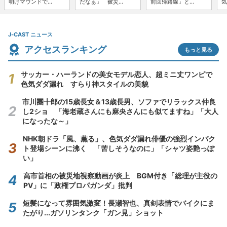
明けマウンドで...
だなぁ」 被災...
前回帰路線」と...
気
J-CAST ニュース
アクセスランキング
もっと見る
サッカー・ハーランドの美女モデル恋人、超ミニ丈ワンピで
色気ダダ漏れ すらり神スタイルの美貌
市川團十郎の15歳長女＆13歳長男、ソファでリラックス仲良
し2ショ 「海老蔵さんにも麻央さんにも似てますね」「大人
になったな～」
NHK朝ドラ「風、薫る」、色気ダダ漏れ俳優の強烈インパク
ト登場シーンに沸く 「苦しそうなのに」「シャツ姿艶っぽ
い」
高市首相の被災地視察動画が炎上 BGM付き「総理が主役の
PV」に「政権プロパガンダ」批判
短髪になって雰囲気激変！長瀬智也、真剣表情でバイクにま
たがり...ガソリンタンク「ガン見」ショット