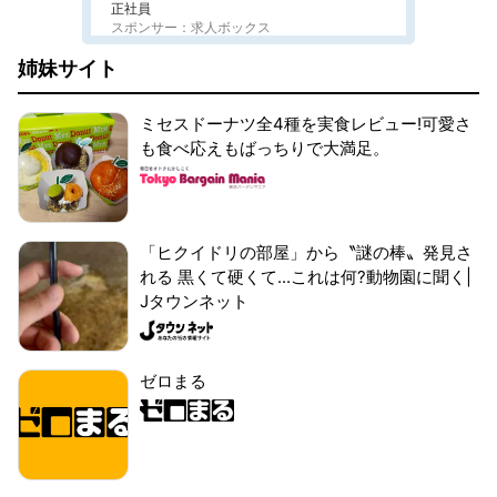
正社員
スポンサー：求人ボックス
姉妹サイト
ミセスドーナツ全4種を実食レビュー!可愛さ
も食べ応えもばっちりで大満足。
「ヒクイドリの部屋」から〝謎の棒〟発見さ
れる 黒くて硬くて...これは何?動物園に聞く|
Jタウンネット
ゼロまる