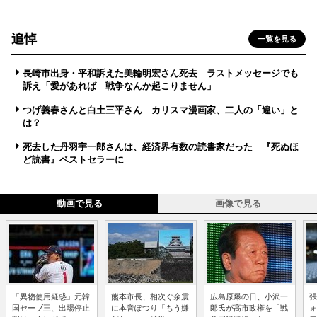
追悼
一覧を見る
長崎市出身・平和訴えた美輪明宏さん死去 ラストメッセージでも
訴え「愛があれば 戦争なんか起こりません」
つげ義春さんと白土三平さん カリスマ漫画家、二人の「違い」と
は？
死去した丹羽宇一郎さんは、経済界有数の読書家だった 『死ぬほ
ど読書』ベストセラーに
動画で見る
画像で見る
「異物使用疑惑」元韓
熊本市長、相次ぐ余震
広島原爆の日、小沢一
張
国セーブ王、出場停止
に本音ぽつり「もう嫌
郎氏が高市政権を「戦
ォ