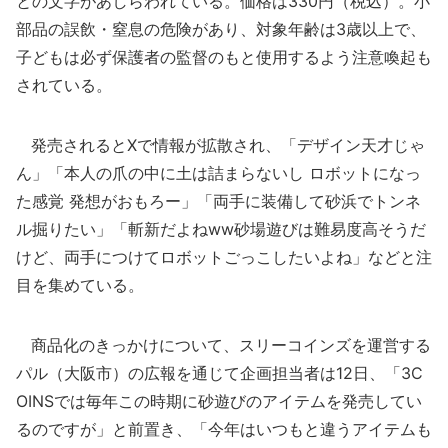
との文字があしらわれている。価格は330円（税込）。小
部品の誤飲・窒息の危険があり、対象年齢は3歳以上で、
子どもは必ず保護者の監督のもと使用するよう注意喚起も
されている。
発売されるとXで情報が拡散され、「デザイン天才じゃ
ん」「本人の爪の中に土は詰まらないし ロボットになっ
た感覚 発想がおもろー」「両手に装備して砂浜でトンネ
ル掘りたい」「斬新だよねww砂場遊びは難易度高そうだ
けど、両手につけてロボットごっこしたいよね」などと注
目を集めている。
商品化のきっかけについて、スリーコインズを運営する
パル（大阪市）の広報を通じて企画担当者は12日、「3C
OINSでは毎年この時期に砂遊びのアイテムを発売してい
るのですが」と前置き、「今年はいつもと違うアイテムも