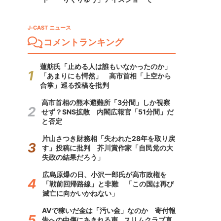
J-CAST ニュース
コメントランキング
蓮舫氏「止める人は誰もいなかったのか」
「あまりにも愕然」 高市首相「上空から
合掌」巡る投稿を批判
高市首相の熊本避難所「3分間」しか視察
せず？SNS拡散 内閣広報官「51分間」だ
と否定
片山さつき財務相「失われた28年を取り戻
す」投稿に批判 芥川賞作家「自民党の大
失政の結果だろう」
広島原爆の日、小沢一郎氏が高市政権を
「戦前回帰路線」と非難 「この国は再び
滅亡に向かいかねない」
AVで稼いだ金は「汚い金」なのか 寄付報
告への中傷にあきれる声...スリムクラブ真