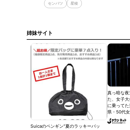
センバツ
星稜
姉妹サイト
真っ暗な夜
た、女子大
に乗ってた
県・50代女
Suicaのペンギン"夏のラッキーバッ