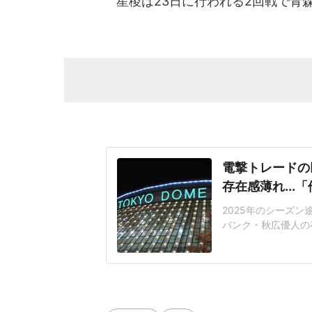
星稜は23日に行われる2回戦で青
電撃トレードの
存在感薄れ..
2025年のシーズ
バンク・秋広優人の
いリチャードはソフ
いた長打力を評価さ
移籍。阿部慎之助前監
打点をマークした。