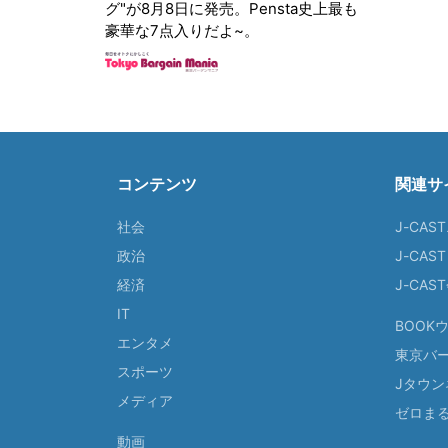
グ"が8月8日に発売。Pensta史上最も
豪華な7点入りだよ~。
コンテンツ
関連サ
社会
J-CAS
政治
J-CAS
経済
J-CA
IT
BOOK
エンタメ
東京バ
スポーツ
Jタウン
メディア
ゼロま
動画