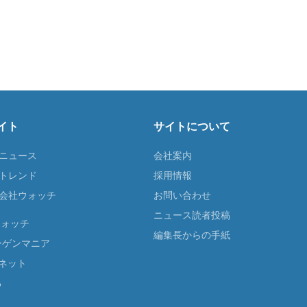
イト
サイトについて
Tニュース
会社案内
Tトレンド
採用情報
ST会社ウォッチ
お問い合わせ
ニュース読者投稿
ウォッチ
編集長からの手紙
ーゲンマニア
ネット
る