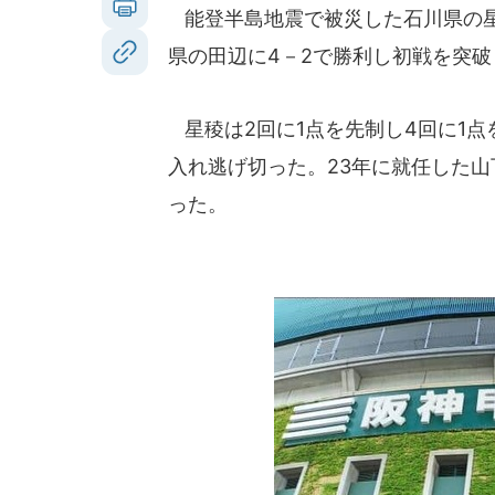
能登半島地震で被災した石川県の星
県の田辺に4－2で勝利し初戦を突破
星稜は2回に1点を先制し4回に1点
入れ逃げ切った。23年に就任した山
った。