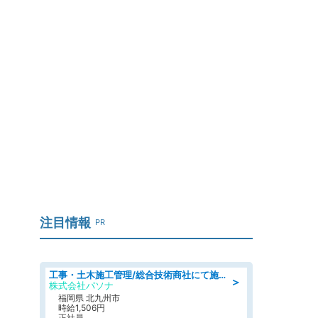
注目情報
PR
工事・土木施工管理/総合技術商社にて施工管理のお仕事/即日勤務可/車通勤可/工事・土木施工管理/生産・品質管理
＞
株式会社パソナ
福岡県 北九州市
時給1,506円
正社員