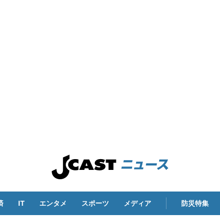
済
IT
エンタメ
スポーツ
メディア
防災特集