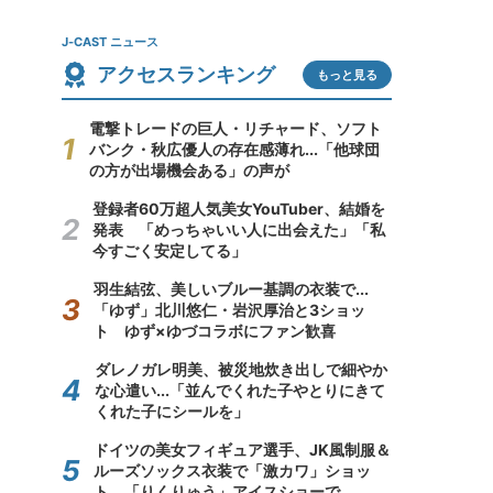
J-CAST ニュース
アクセスランキング
もっと見る
電撃トレードの巨人・リチャード、ソフト
バンク・秋広優人の存在感薄れ...「他球団
の方が出場機会ある」の声が
登録者60万超人気美女YouTuber、結婚を
発表 「めっちゃいい人に出会えた」「私
今すごく安定してる」
羽生結弦、美しいブルー基調の衣装で...
「ゆず」北川悠仁・岩沢厚治と3ショッ
ト ゆず×ゆづコラボにファン歓喜
ダレノガレ明美、被災地炊き出しで細やか
な心遣い...「並んでくれた子やとりにきて
くれた子にシールを」
ドイツの美女フィギュア選手、JK風制服＆
ルーズソックス衣装で「激カワ」ショッ
ト 「りくりゅう」アイスショーで