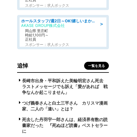
スポンサー：求人ボックス
ホールスタッフ/週2日～OK!嬉しいまかない付き/岡山県/浅口郡里庄町
＞
AKASE GROUP株式会社
岡山県 里庄町
時給1,100円～
正社員
スポンサー：求人ボックス
追悼
一覧を見る
長崎市出身・平和訴えた美輪明宏さん死去
ラストメッセージでも訴え「愛があれば 戦
争なんか起こりません」
つげ義春さんと白土三平さん カリスマ漫画
家、二人の「違い」とは？
死去した丹羽宇一郎さんは、経済界有数の読
書家だった 『死ぬほど読書』ベストセラー
に