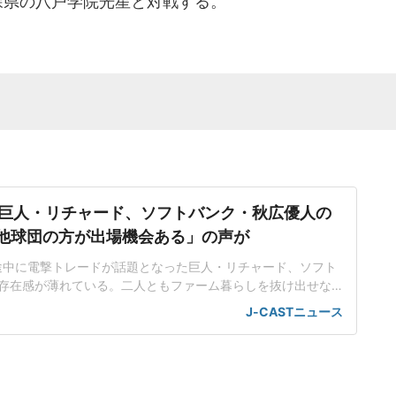
森県の八戸学院光星と対戦する。
巨人・リチャード、ソフトバンク・秋広優人の
.「他球団の方が出場機会ある」の声が
ン途中に電撃トレードが話題となった巨人・リチャード、ソフト
存在感が薄れている。二人ともファーム暮らしを抜け出せな
トバンク在籍時にウエスタン・リーグで5年連続本塁打王に輝
J-CASTニュース
れ、秋広優人、大江竜聖と2対1のトレードで25年5月に巨人に
督の期待は大きく、77試合出場で打率.211、11本塁打、39