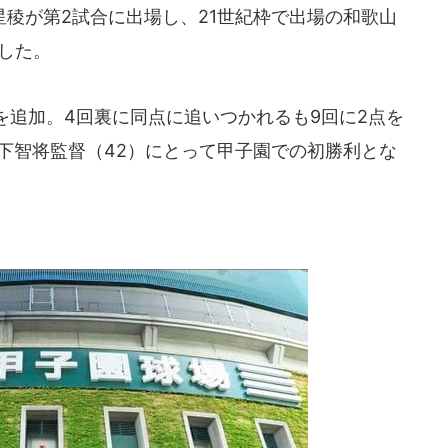
稜が第2試合に出場し、21世紀枠で出場の和歌山
した。
を追加。4回裏に同点に追いつかれるも9回に2点を
下智将監督（42）にとって甲子園での初勝利とな