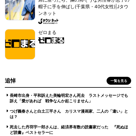
帽子に手を伸ばし(千葉県・40代女性)|Jタウ
ンネット
ゼロまる
追悼
一覧を見る
長崎市出身・平和訴えた美輪明宏さん死去 ラストメッセージでも
訴え「愛があれば 戦争なんか起こりません」
つげ義春さんと白土三平さん カリスマ漫画家、二人の「違い」と
は？
死去した丹羽宇一郎さんは、経済界有数の読書家だった 『死ぬほ
ど読書』ベストセラーに