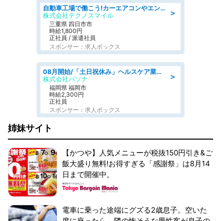
自動車工場で働こう!カーエアコンやエンジンの製造・加工業務/寮完備 denso aichi
＞
株式会社テクノスマイル
三重県 四日市市
時給1,800円
正社員 / 派遣社員
スポンサー：求人ボックス
08月開始/「土日祝休み」ヘルスケア業界の産業保健師/高時給/未経験OK/要資格:保健師、正看護師
＞
株式会社パソナ
福岡県 福岡市
時給2,300円
正社員
スポンサー：求人ボックス
姉妹サイト
【かつや】人気メニューが税抜150円引き&ご
飯大盛り無料!お得すぎる「感謝祭」は8月14
日まで開催中。
電車に乗った途端にグズる2歳息子。空いた
席に座ったら、隣の怖そうな男性客が息子の