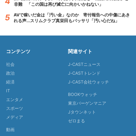
非難 「この国は再び滅亡に向かいかねない」
AVで稼いだ金は「汚い金」なのか 寄付報告への中傷にあき
れる声...スリムクラブ真栄田もバッサリ「汚い心だね」
コンテンツ
関連サイト
社会
J-CASTニュース
政治
J-CASTトレンド
経済
J-CAST会社ウォッチ
IT
BOOKウォッチ
エンタメ
東京バーゲンマニア
スポーツ
Jタウンネット
メディア
ゼロまる
動画