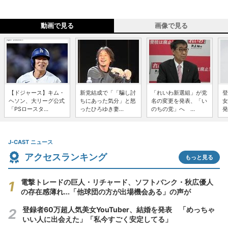
動画で見る
画像で見る
【ドジャース】キム・
新党結成で「「騙し討
「れいわ新選組」が党
登
ヘソン、大リーグ公式
ちにあった気分」と怒
名の変更を発表、「い
女
「PSロースタ...
ったひろゆき妻...
のちの党」へ ...
発
J-CAST ニュース
アクセスランキング
もっと見る
電撃トレードの巨人・リチャード、ソフトバンク・秋広優人
の存在感薄れ...「他球団の方が出場機会ある」の声が
登録者60万超人気美女YouTuber、結婚を発表 「めっちゃ
いい人に出会えた」「私今すごく安定してる」