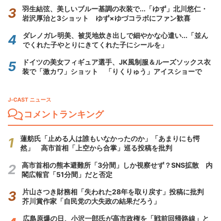
羽生結弦、美しいブルー基調の衣装で...「ゆず」北川悠仁・
岩沢厚治と3ショット ゆず×ゆづコラボにファン歓喜
ダレノガレ明美、被災地炊き出しで細やかな心遣い...「並ん
でくれた子やとりにきてくれた子にシールを」
ドイツの美女フィギュア選手、JK風制服＆ルーズソックス衣
装で「激カワ」ショット 「りくりゅう」アイスショーで
J-CAST ニュース
コメントランキング
蓮舫氏「止める人は誰もいなかったのか」「あまりにも愕
然」 高市首相「上空から合掌」巡る投稿を批判
高市首相の熊本避難所「3分間」しか視察せず？SNS拡散 内
閣広報官「51分間」だと否定
片山さつき財務相「失われた28年を取り戻す」投稿に批判
芥川賞作家「自民党の大失政の結果だろう」
広島原爆の日、小沢一郎氏が高市政権を「戦前回帰路線」と