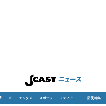
済
IT
エンタメ
スポーツ
メディア
防災特集