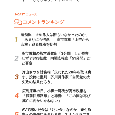
J-CAST ニュース
コメントランキング
蓮舫氏「止める人は誰もいなかったのか」
「あまりにも愕然」 高市首相「上空から
合掌」巡る投稿を批判
高市首相の熊本避難所「3分間」しか視察
せず？SNS拡散 内閣広報官「51分間」だ
と否定
片山さつき財務相「失われた28年を取り戻
す」投稿に批判 芥川賞作家「自民党の大
失政の結果だろう」
広島原爆の日、小沢一郎氏が高市政権を
「戦前回帰路線」と非難 「この国は再び
滅亡に向かいかねない」
AVで稼いだ金は「汚い金」なのか 寄付報
告への中傷にあきれる声...スリムクラブ真