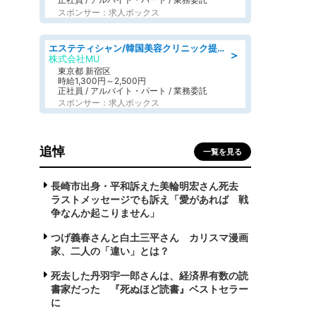
スポンサー：求人ボックス
エステティシャン/韓国美容クリニック提携サロン
＞
株式会社MU
東京都 新宿区
時給1,300円～2,500円
正社員 / アルバイト・パート / 業務委託
スポンサー：求人ボックス
追悼
一覧を見る
長崎市出身・平和訴えた美輪明宏さん死去
ラストメッセージでも訴え「愛があれば 戦
争なんか起こりません」
つげ義春さんと白土三平さん カリスマ漫画
家、二人の「違い」とは？
死去した丹羽宇一郎さんは、経済界有数の読
書家だった 『死ぬほど読書』ベストセラー
に