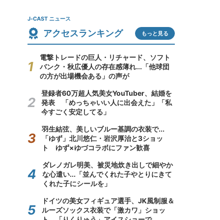
J-CAST ニュース
アクセスランキング
もっと見る
電撃トレードの巨人・リチャード、ソフト
バンク・秋広優人の存在感薄れ...「他球団
の方が出場機会ある」の声が
登録者60万超人気美女YouTuber、結婚を
発表 「めっちゃいい人に出会えた」「私
今すごく安定してる」
羽生結弦、美しいブルー基調の衣装で...
「ゆず」北川悠仁・岩沢厚治と3ショッ
ト ゆず×ゆづコラボにファン歓喜
ダレノガレ明美、被災地炊き出しで細やか
な心遣い...「並んでくれた子やとりにきて
くれた子にシールを」
ドイツの美女フィギュア選手、JK風制服＆
ルーズソックス衣装で「激カワ」ショッ
ト 「りくりゅう」アイスショーで