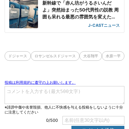
新幹線で「赤ん坊がうるさいんだ
よ」突然始まった50代男性の説教 周
囲も呆れる最悪の雰囲気を変えた
「一喝」
J-CASTニュース
ドジャース
ロサンゼルスドジャース
大谷翔平
水原一平