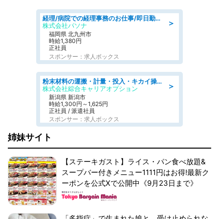
経理/病院での経理事務のお仕事/即日勤務可/車通勤可/経理/一般事務
＞
株式会社パソナ
福岡県 北九州市
時給1,380円
正社員
スポンサー：求人ボックス
粉末材料の運搬・計量・投入・キカイ操作/オンライン登録
＞
株式会社綜合キャリアオプション
新潟県 新潟市
時給1,300円～1,625円
正社員 / 派遣社員
スポンサー：求人ボックス
姉妹サイト
【ステーキガスト】ライス・パン食べ放題&
スープバー付きメニュー1111円はお得!最新ク
ーポンを公式Xで公開中《9月23日まで》
「多指症」で生まれた娘と、受け止められな