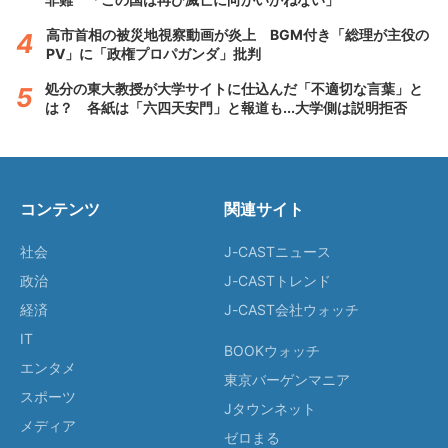
高市首相の被災地視察動画が炎上 BGM付き「総理が主役の
PV」に「政権プロパガンダ」批判
処分の東大教授が大学サイトに仕込んだ「不適切な言葉」と
は？ 各紙は「六四天安門」と報道も...大学側は説明拒否
コンテンツ
関連サイト
社会
J-CASTニュース
政治
J-CASTトレンド
経済
J-CAST会社ウォッチ
IT
BOOKウォッチ
エンタメ
東京バーゲンマニア
スポーツ
Jタウンネット
メディア
ゼロまる