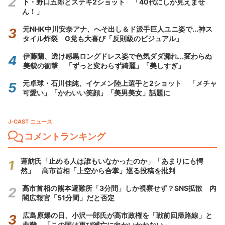
下・野口五郎とステキ2ショット 「40代にしか見えませ
ん！」
元NHK中川安奈アナ、へそ出し＆ド派手巨人ユニ姿で...神ス
タイル炸裂 G党も大喜び「反則級のビジュアル」
伊藤蘭、透け感黒ロングドレス姿で色気ダダ漏れ...変わらぬ
美貌の衝撃 「ずっと変わらず綺麗」「美しすぎ」
元卓球・石川佳純、イケメン陸上選手と2ショット 「メチャ
可愛い」「かわいい笑顔」「美男美女」話題に
J-CAST ニュース
コメントランキング
蓮舫氏「止める人は誰もいなかったのか」「あまりにも愕
然」 高市首相「上空から合掌」巡る投稿を批判
高市首相の熊本避難所「3分間」しか視察せず？SNS拡散 内
閣広報官「51分間」だと否定
広島原爆の日、小沢一郎氏が高市政権を「戦前回帰路線」と
非難 「この国は再び滅亡に向かいかねない」