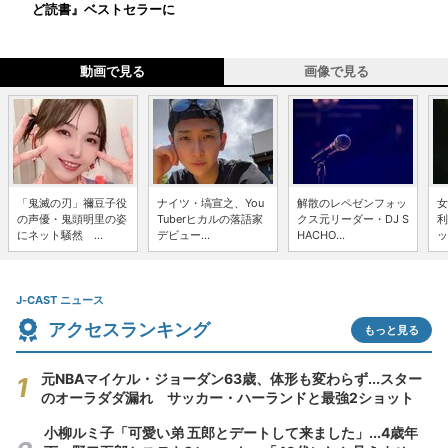
ど読書』ベストセラーに
動画で見る
画像で見る
「鬼滅の刃」禰豆子役
ナイツ・塙宣之、You
解散のレペゼンフォッ
女
の声優・鬼頭明里の姿
Tuberヒカルの落語家
クス元リーダー・DJ S
利
にネット騒然 ...
デビュー...
HACHO...
ッ
J-CAST ニュース
アクセスランキング
もっと見る
元NBAマイケル・ジョーダン63歳、体形も変わらず...スター
のオーラダダ漏れ サッカー・ハーランドと最強2ショット
小柳ルミ子「可愛い弟 五郎とデートして来ました」...4歳年