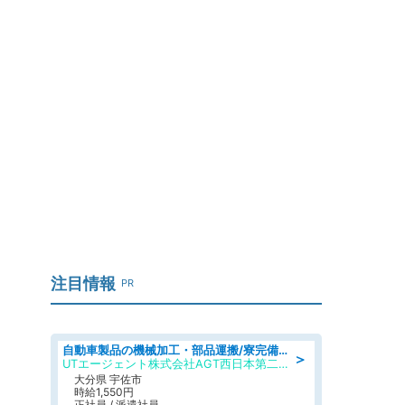
注目情報
PR
自動車製品の機械加工・部品運搬/寮完備/日払い/工場・製造
＞
UTエージェント株式会社AGT西日本第二CU
大分県 宇佐市
時給1,550円
正社員 / 派遣社員