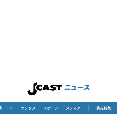
済
IT
エンタメ
スポーツ
メディア
防災特集