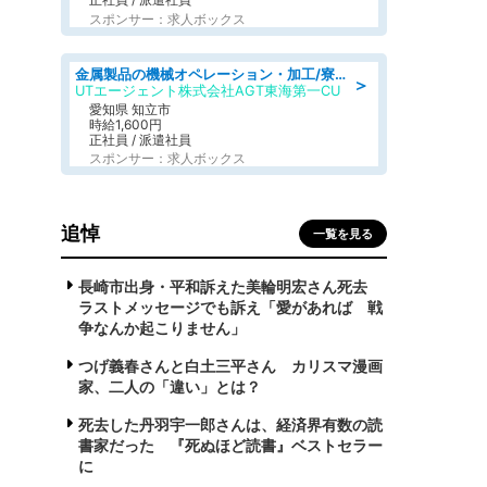
スポンサー：求人ボックス
金属製品の機械オペレーション・加工/寮完備/日払い/工場・製造
＞
UTエージェント株式会社AGT東海第一CU
愛知県 知立市
時給1,600円
正社員 / 派遣社員
スポンサー：求人ボックス
追悼
一覧を見る
長崎市出身・平和訴えた美輪明宏さん死去
ラストメッセージでも訴え「愛があれば 戦
争なんか起こりません」
つげ義春さんと白土三平さん カリスマ漫画
家、二人の「違い」とは？
死去した丹羽宇一郎さんは、経済界有数の読
書家だった 『死ぬほど読書』ベストセラー
に