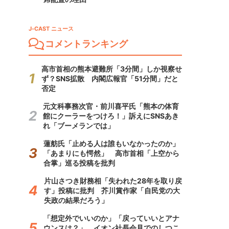
J-CAST ニュース
コメントランキング
高市首相の熊本避難所「3分間」しか視察せ
ず？SNS拡散 内閣広報官「51分間」だと
否定
元文科事務次官・前川喜平氏「熊本の体育
館にクーラーをつけろ！」訴えにSNSあき
れ「ブーメランでは」
蓮舫氏「止める人は誰もいなかったのか」
「あまりにも愕然」 高市首相「上空から
合掌」巡る投稿を批判
片山さつき財務相「失われた28年を取り戻
す」投稿に批判 芥川賞作家「自民党の大
失政の結果だろう」
「想定外でいいのか」「戻っていいとアナ
ウンスは？」 イオン社長会見でのしつこ