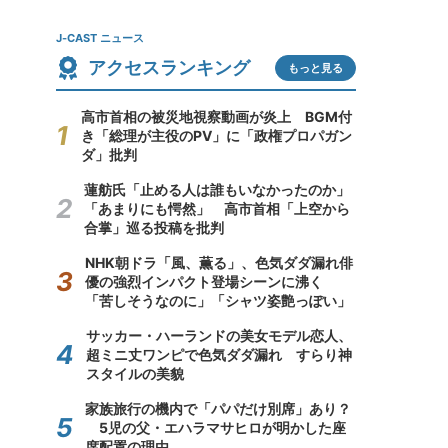
J-CAST ニュース
アクセスランキング
もっと見る
高市首相の被災地視察動画が炎上 BGM付
き「総理が主役のPV」に「政権プロパガン
ダ」批判
蓮舫氏「止める人は誰もいなかったのか」
「あまりにも愕然」 高市首相「上空から
合掌」巡る投稿を批判
NHK朝ドラ「風、薫る」、色気ダダ漏れ俳
優の強烈インパクト登場シーンに沸く
「苦しそうなのに」「シャツ姿艶っぽい」
サッカー・ハーランドの美女モデル恋人、
超ミニ丈ワンピで色気ダダ漏れ すらり神
スタイルの美貌
家族旅行の機内で「パパだけ別席」あり？
5児の父・エハラマサヒロが明かした座
席配置の理由