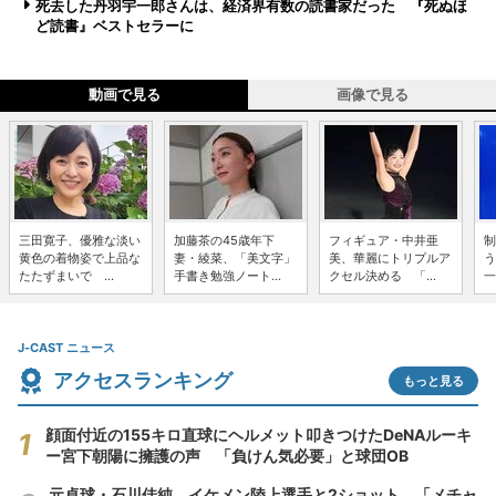
死去した丹羽宇一郎さんは、経済界有数の読書家だった 『死ぬほ
ど読書』ベストセラーに
動画で見る
画像で見る
三田寛子、優雅な淡い
加藤茶の45歳年下
フィギュア・中井亜
制
黄色の着物姿で上品な
妻・綾菜、「美文字」
美、華麗にトリプルア
う
たたずまいで ...
手書き勉強ノート...
クセル決める 「...
一
J-CAST ニュース
アクセスランキング
もっと見る
顔面付近の155キロ直球にヘルメット叩きつけたDeNAルーキ
ー宮下朝陽に擁護の声 「負けん気必要」と球団OB
元卓球・石川佳純、イケメン陸上選手と2ショット 「メチャ