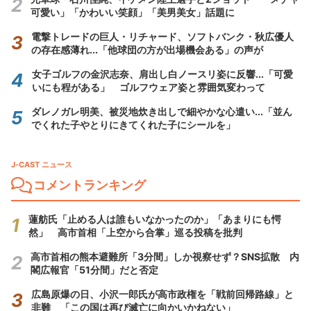
可愛い」「かわいい笑顔」「美男美女」話題に
電撃トレードの巨人・リチャード、ソフトバンク・秋広優人
の存在感薄れ...「他球団の方が出場機会ある」の声が
女子ゴルフの金沢志奈、肩出し白ノースリ姿に反響...「可愛
いにも程がある」 ゴルフウェア姿と雰囲気変わって
ダレノガレ明美、被災地炊き出しで細やかな心遣い...「並ん
でくれた子やとりにきてくれた子にシールを」
J-CAST ニュース
コメントランキング
蓮舫氏「止める人は誰もいなかったのか」「あまりにも愕
然」 高市首相「上空から合掌」巡る投稿を批判
高市首相の熊本避難所「3分間」しか視察せず？SNS拡散 内
閣広報官「51分間」だと否定
広島原爆の日、小沢一郎氏が高市政権を「戦前回帰路線」と
非難 「この国は再び滅亡に向かいかねない」