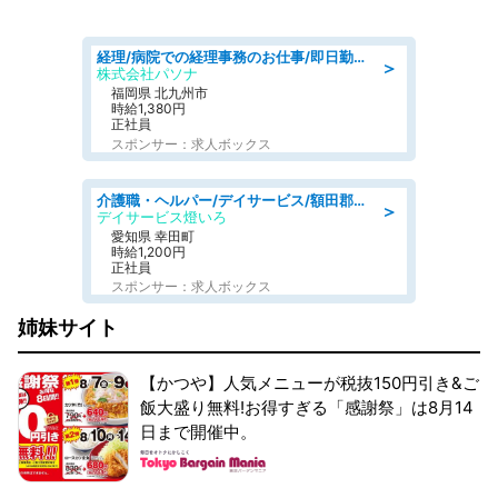
経理/病院での経理事務のお仕事/即日勤務可/車通勤可/経理/一般事務
＞
株式会社パソナ
福岡県 北九州市
時給1,380円
正社員
スポンサー：求人ボックス
介護職・ヘルパー/デイサービス/額田郡幸田町/JR東海道本線 幸田/愛知県
＞
デイサービス燈いろ
愛知県 幸田町
時給1,200円
正社員
スポンサー：求人ボックス
姉妹サイト
【かつや】人気メニューが税抜150円引き&ご
飯大盛り無料!お得すぎる「感謝祭」は8月14
日まで開催中。