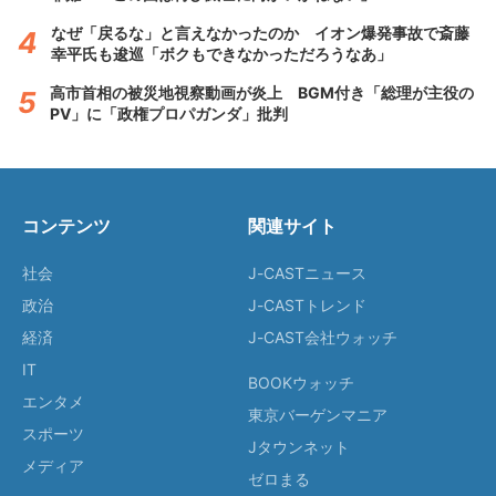
なぜ「戻るな」と言えなかったのか イオン爆発事故で斎藤
幸平氏も逡巡「ボクもできなかっただろうなあ」
高市首相の被災地視察動画が炎上 BGM付き「総理が主役の
PV」に「政権プロパガンダ」批判
コンテンツ
関連サイト
社会
J-CASTニュース
政治
J-CASTトレンド
経済
J-CAST会社ウォッチ
IT
BOOKウォッチ
エンタメ
東京バーゲンマニア
スポーツ
Jタウンネット
メディア
ゼロまる