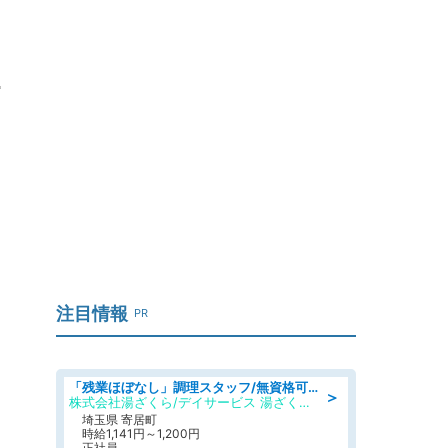
」
注目情報
PR
「残業ほぼなし」調理スタッフ/無資格可/正職員/日勤のみ/デイサービス/社会保障完備
＞
株式会社湯ざくら/デイサービス 湯ざくらケアリゾート
埼玉県 寄居町
時給1,141円～1,200円
正社員