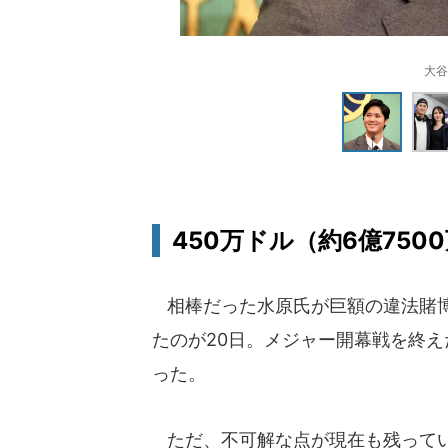
大谷
450万ドル（約6億75
相棒だった水原氏が巨額の違法賭博
たのが20日。メジャー開幕戦を終
った。
ただ、不可解な点が現在も残っている