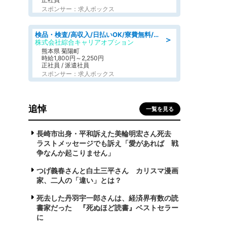
スポンサー：求人ボックス
検品・検査/高収入/日払いOK/寮費無料/日勤/20・30・40代活躍中
＞
株式会社綜合キャリアオプション
熊本県 菊陽町
時給1,800円～2,250円
正社員 / 派遣社員
スポンサー：求人ボックス
追悼
一覧を見る
長崎市出身・平和訴えた美輪明宏さん死去
ラストメッセージでも訴え「愛があれば 戦
争なんか起こりません」
つげ義春さんと白土三平さん カリスマ漫画
家、二人の「違い」とは？
死去した丹羽宇一郎さんは、経済界有数の読
書家だった 『死ぬほど読書』ベストセラー
に