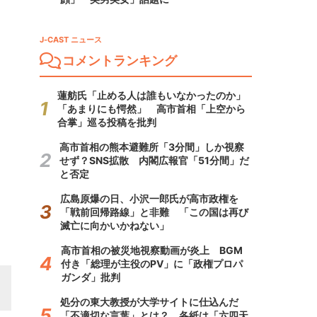
J-CAST ニュース
コメントランキング
蓮舫氏「止める人は誰もいなかったのか」
「あまりにも愕然」 高市首相「上空から
合掌」巡る投稿を批判
高市首相の熊本避難所「3分間」しか視察
せず？SNS拡散 内閣広報官「51分間」だ
と否定
広島原爆の日、小沢一郎氏が高市政権を
「戦前回帰路線」と非難 「この国は再び
滅亡に向かいかねない」
高市首相の被災地視察動画が炎上 BGM
付き「総理が主役のPV」に「政権プロパ
ガンダ」批判
処分の東大教授が大学サイトに仕込んだ
「不適切な言葉」とは？ 各紙は「六四天