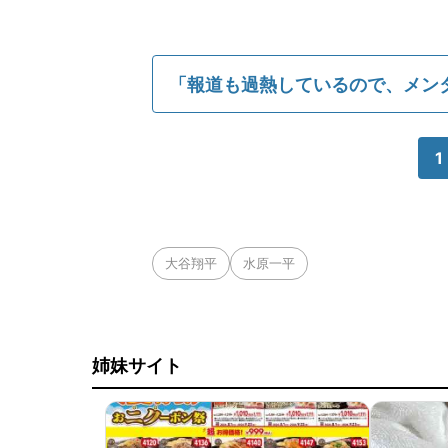
「報道も過熱しているので、メン
1
大谷翔平
水原一平
姉妹サイト