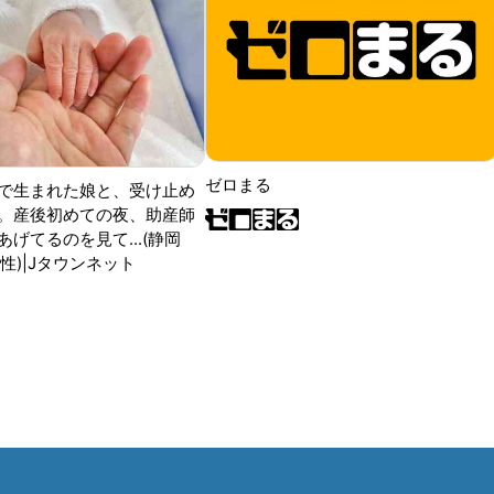
ゼロまる
で生まれた娘と、受け止め
。産後初めての夜、助産師
げてるのを見て...(静岡
性)|Jタウンネット