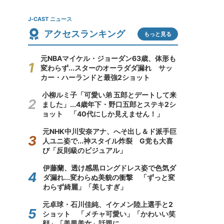
J-CAST ニュース
アクセスランキング
もっと見る
元NBAマイケル・ジョーダン63歳、体形も
変わらず...スターのオーラダダ漏れ サッ
カー・ハーランドと最強2ショット
小柳ルミ子「可愛い弟 五郎とデートして来
ました」...4歳年下・野口五郎とステキ2シ
ョット 「40代にしか見えません！」
元NHK中川安奈アナ、へそ出し＆ド派手巨
人ユニ姿で...神スタイル炸裂 G党も大喜
び「反則級のビジュアル」
伊藤蘭、透け感黒ロングドレス姿で色気ダ
ダ漏れ...変わらぬ美貌の衝撃 「ずっと変
わらず綺麗」「美しすぎ」
元卓球・石川佳純、イケメン陸上選手と2
ショット 「メチャ可愛い」「かわいい笑
顔」「美男美女」話題に