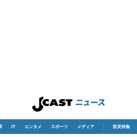
済
IT
エンタメ
スポーツ
メディア
防災特集