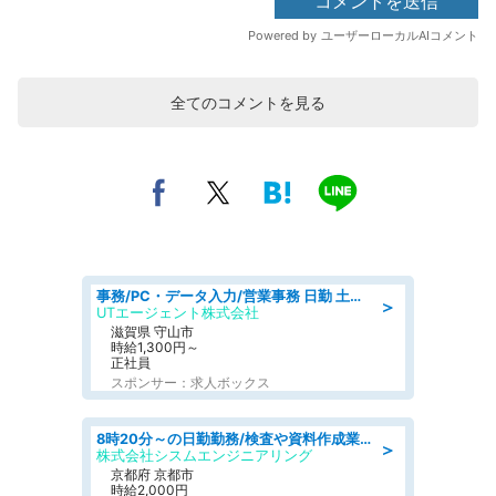
全てのコメントを見る
事務/PC・データ入力/営業事務 日勤 土日休み 船舶用のエンジンを扱う会社 総合事務
＞
UTエージェント株式会社
滋賀県 守山市
時給1,300円～
正社員
スポンサー：求人ボックス
8時20分～の日勤勤務/検査や資料作成業務/～30代前半の男性活躍中/各種社保完備
＞
株式会社シスムエンジニアリング
京都府 京都市
時給2,000円