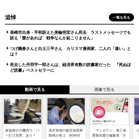
追悼
一覧を見る
長崎市出身・平和訴えた美輪明宏さん死去 ラストメッセージでも
訴え「愛があれば 戦争なんか起こりません」
つげ義春さんと白土三平さん カリスマ漫画家、二人の「違い」と
は？
死去した丹羽宇一郎さんは、経済界有数の読書家だった 『死ぬほ
ど読書』ベストセラーに
動画で見る
画像で見る
家族旅行の機内で「パ
高市首相の被災地視察
「マンガワン」第三者
コ
パだけ別席」あり？
動画が炎上 BGM付
委報告書の編集者「G
「