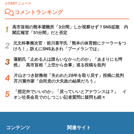
J-CAST ニュース
コメントランキング
高市首相の熊本避難所「3分間」しか視察せず？SNS拡散 内
閣広報官「51分間」だと否定
元文科事務次官・前川喜平氏「熊本の体育館にクーラーをつ
けろ！」訴えにSNSあきれ「ブーメランでは」
蓮舫氏「止める人は誰もいなかったのか」「あまりにも愕
然」 高市首相「上空から合掌」巡る投稿を批判
片山さつき財務相「失われた28年を取り戻す」投稿に批判
芥川賞作家「自民党の大失政の結果だろう」
「想定外でいいのか」「戻っていいとアナウンスは？」 イ
オン社長会見でのしつこい記者質問に疑問も続々
コンテンツ
関連サイト