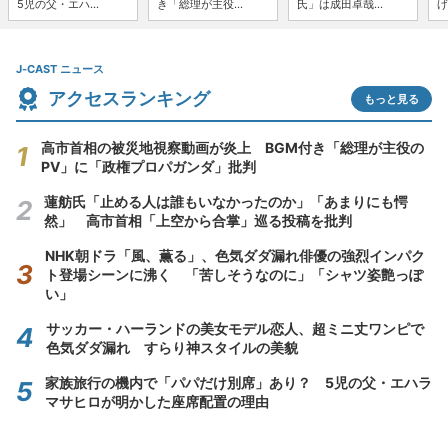
5児の父・エハ...
き「総理が主役...
氏」は成田卓哉...
げ
J-CAST ニュース
アクセスランキング
もっと見る
高市首相の被災地視察動画が炎上 BGM付き「総理が主役の
PV」に「政権プロパガンダ」批判
蓮舫氏「止める人は誰もいなかったのか」「あまりにも愕
然」 高市首相「上空から合掌」巡る投稿を批判
NHK朝ドラ「風、薫る」、色気ダダ漏れ俳優の強烈インパク
ト登場シーンに沸く 「苦しそうなのに」「シャツ姿艶っぽ
い」
サッカー・ハーランドの美女モデル恋人、超ミニ丈ワンピで
色気ダダ漏れ すらり神スタイルの美貌
家族旅行の機内で「パパだけ別席」あり？ 5児の父・エハラ
マサヒロが明かした座席配置の理由