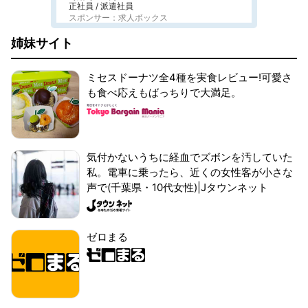
正社員 / 派遣社員
スポンサー：求人ボックス
姉妹サイト
ミセスドーナツ全4種を実食レビュー!可愛さ
も食べ応えもばっちりで大満足。
気付かないうちに経血でズボンを汚していた
私。電車に乗ったら、近くの女性客が小さな
声で(千葉県・10代女性)|Jタウンネット
ゼロまる