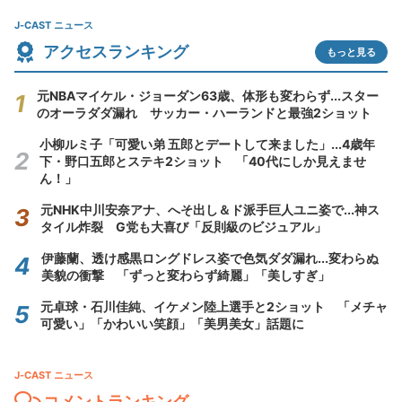
J-CAST ニュース
アクセスランキング
もっと見る
元NBAマイケル・ジョーダン63歳、体形も変わらず...スター
のオーラダダ漏れ サッカー・ハーランドと最強2ショット
小柳ルミ子「可愛い弟 五郎とデートして来ました」...4歳年
下・野口五郎とステキ2ショット 「40代にしか見えませ
ん！」
元NHK中川安奈アナ、へそ出し＆ド派手巨人ユニ姿で...神ス
タイル炸裂 G党も大喜び「反則級のビジュアル」
伊藤蘭、透け感黒ロングドレス姿で色気ダダ漏れ...変わらぬ
美貌の衝撃 「ずっと変わらず綺麗」「美しすぎ」
元卓球・石川佳純、イケメン陸上選手と2ショット 「メチャ
可愛い」「かわいい笑顔」「美男美女」話題に
J-CAST ニュース
コメントランキング