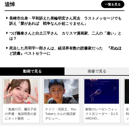
追悼
一覧を見る
長崎市出身・平和訴えた美輪明宏さん死去 ラストメッセージでも
訴え「愛があれば 戦争なんか起こりません」
つげ義春さんと白土三平さん カリスマ漫画家、二人の「違い」と
は？
死去した丹羽宇一郎さんは、経済界有数の読書家だった 『死ぬほ
ど読書』ベストセラーに
動画で見る
画像で見る
「鬼滅の刃」禰豆子役
ナイツ・塙宣之、You
解散のレペゼンフォッ
女
の声優・鬼頭明里の姿
Tuberヒカルの落語家
クス元リーダー・DJ S
利
にネット騒然 ...
デビュー...
HACHO...
ッ