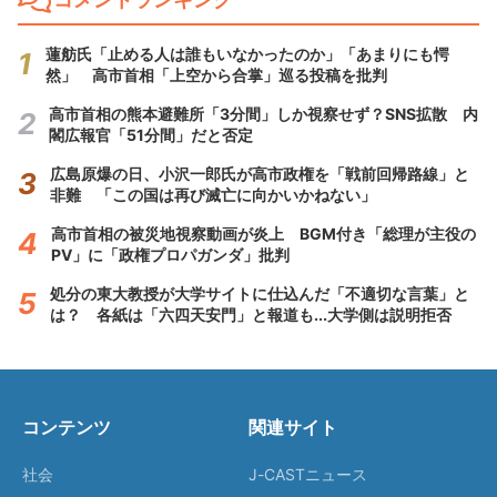
蓮舫氏「止める人は誰もいなかったのか」「あまりにも愕
然」 高市首相「上空から合掌」巡る投稿を批判
高市首相の熊本避難所「3分間」しか視察せず？SNS拡散 内
閣広報官「51分間」だと否定
広島原爆の日、小沢一郎氏が高市政権を「戦前回帰路線」と
非難 「この国は再び滅亡に向かいかねない」
高市首相の被災地視察動画が炎上 BGM付き「総理が主役の
PV」に「政権プロパガンダ」批判
処分の東大教授が大学サイトに仕込んだ「不適切な言葉」と
は？ 各紙は「六四天安門」と報道も...大学側は説明拒否
コンテンツ
関連サイト
社会
J-CASTニュース