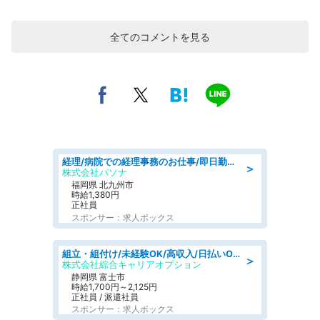
全てのコメントを見る
経理/病院での経理事務のお仕事/即日勤務可/車通勤可/経理/一般事務
＞
株式会社パソナ
福岡県 北九州市
時給1,380円
正社員
スポンサー：求人ボックス
組立・組付け/未経験OK/高収入/日払いOK/交替制/20・30・40代活躍中
＞
株式会社綜合キャリアオプション
静岡県 富士市
時給1,700円～2,125円
正社員 / 派遣社員
スポンサー：求人ボックス