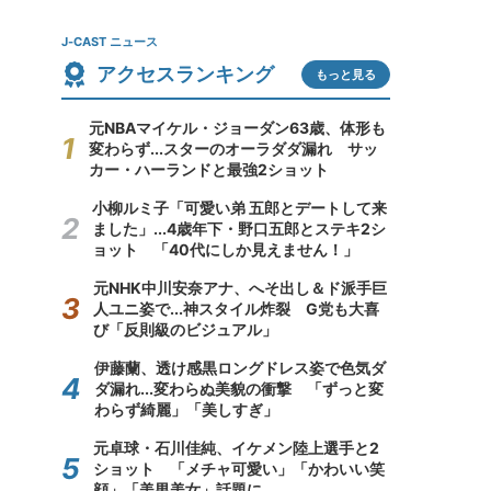
J-CAST ニュース
アクセスランキング
もっと見る
元NBAマイケル・ジョーダン63歳、体形も
変わらず...スターのオーラダダ漏れ サッ
カー・ハーランドと最強2ショット
小柳ルミ子「可愛い弟 五郎とデートして来
ました」...4歳年下・野口五郎とステキ2シ
ョット 「40代にしか見えません！」
元NHK中川安奈アナ、へそ出し＆ド派手巨
人ユニ姿で...神スタイル炸裂 G党も大喜
び「反則級のビジュアル」
伊藤蘭、透け感黒ロングドレス姿で色気ダ
ダ漏れ...変わらぬ美貌の衝撃 「ずっと変
わらず綺麗」「美しすぎ」
元卓球・石川佳純、イケメン陸上選手と2
ショット 「メチャ可愛い」「かわいい笑
顔」「美男美女」話題に