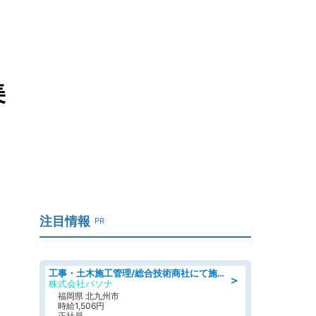
美
注目情報
PR
工事・土木施工管理/総合技術商社にて施工管理のお仕事/即日勤務可/車通勤可/工事・土木施工管理/生産・品質管理
＞
株式会社パソナ
福岡県 北九州市
時給1,506円
正社員