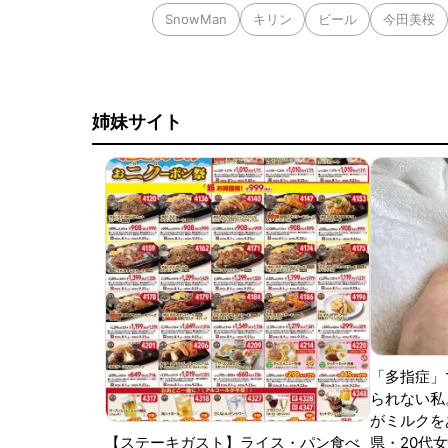
SnowMan
キリン
ビール
今田美桜
姉妹サイト
「多指症」
られない私
がミルクをあ
【ステーキガスト】ライス・パン食べ
県・20代女