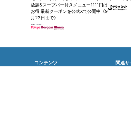
放題&スープバー付きメニュー1111円は
お得!最新クーポンを公式Xで公開中《9
月23日まで》
コンテンツ
関連サ
社会
J-CAS
政治
J-CAS
経済
J-CA
IT
BOOK
エンタメ
東京バ
スポーツ
Jタウン
メディア
ゼロま