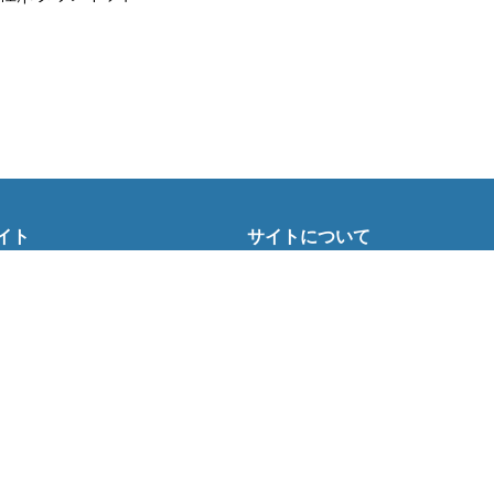
イト
サイトについて
Tニュース
会社案内
Tトレンド
採用情報
ST会社ウォッチ
お問い合わせ
ニュース読者投稿
ウォッチ
編集長からの手紙
ーゲンマニア
ネット
る