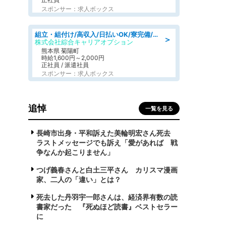
スポンサー：求人ボックス
組立・組付け/高収入/日払いOK/寮完備/交替制/20・30・40代活躍中
＞
株式会社綜合キャリアオプション
熊本県 菊陽町
時給1,600円～2,000円
正社員 / 派遣社員
スポンサー：求人ボックス
追悼
一覧を見る
長崎市出身・平和訴えた美輪明宏さん死去
ラストメッセージでも訴え「愛があれば 戦
争なんか起こりません」
つげ義春さんと白土三平さん カリスマ漫画
家、二人の「違い」とは？
死去した丹羽宇一郎さんは、経済界有数の読
書家だった 『死ぬほど読書』ベストセラー
に