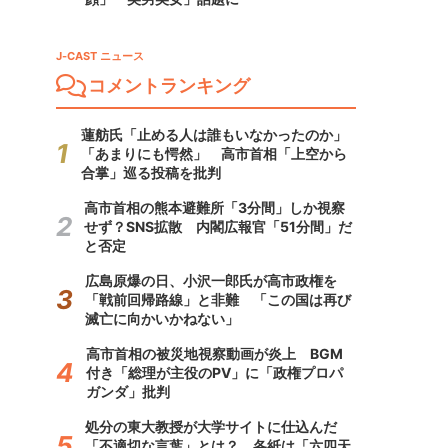
J-CAST ニュース
コメントランキング
蓮舫氏「止める人は誰もいなかったのか」
「あまりにも愕然」 高市首相「上空から
合掌」巡る投稿を批判
高市首相の熊本避難所「3分間」しか視察
せず？SNS拡散 内閣広報官「51分間」だ
と否定
広島原爆の日、小沢一郎氏が高市政権を
「戦前回帰路線」と非難 「この国は再び
滅亡に向かいかねない」
高市首相の被災地視察動画が炎上 BGM
付き「総理が主役のPV」に「政権プロパ
ガンダ」批判
処分の東大教授が大学サイトに仕込んだ
「不適切な言葉」とは？ 各紙は「六四天