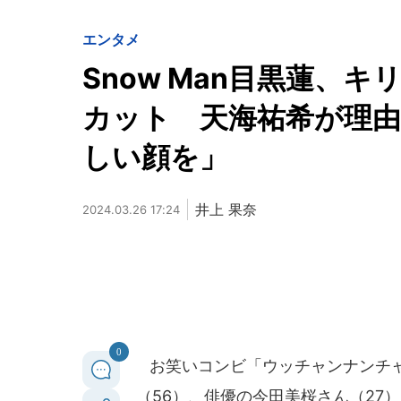
エンタメ
Snow Man目黒蓮、
カット 天海祐希が理
しい顔を」
井上 果奈
2024.03.26 17:24
0
お笑いコンビ「ウッチャンナンチャ
（56）、俳優の今田美桜さん（27）