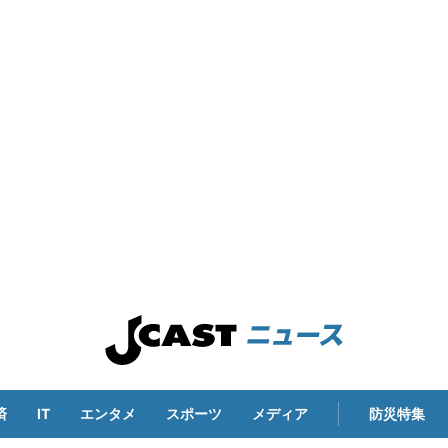
済
IT
エンタメ
スポーツ
メディア
防災特集