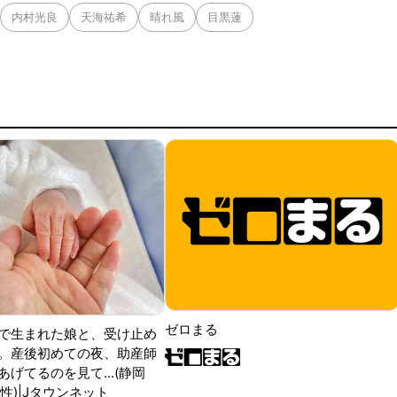
内村光良
天海祐希
晴れ風
目黒蓮
ゼロまる
で生まれた娘と、受け止め
。産後初めての夜、助産師
げてるのを見て...(静岡
性)|Jタウンネット