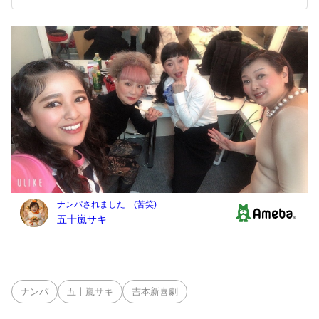
ナンパ
五十嵐サキ
吉本新喜劇