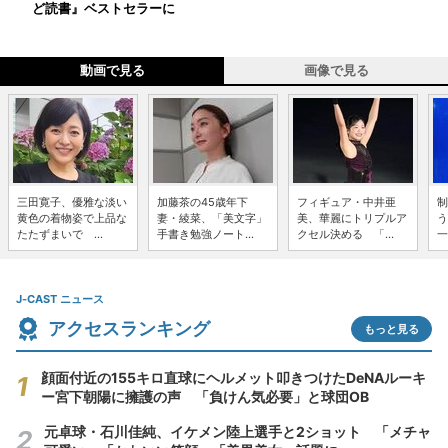
ど読書』ベストセラーに
動画で見る
画像で見る
三田寛子、優雅な淡い
加藤茶の45歳年下
フィギュア・中井亜
制
黄色の着物姿で上品な
妻・綾菜、「美文字」
美、華麗にトリプルア
う
たたずまいで ...
手書き勉強ノート...
クセル決める 「...
一
J-CAST ニュース
アクセスランキング
もっと見る
顔面付近の155キロ直球にヘルメット叩きつけたDeNAルーキ
ー宮下朝陽に擁護の声 「負けん気必要」と球団OB
元卓球・石川佳純、イケメン陸上選手と2ショット 「メチャ