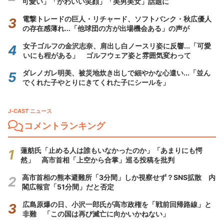
可愛い」「かわいい笑顔」「美男美女」話題に
電撃トレードの巨人・リチャード、ソフトバンク・秋広優人
の存在感薄れ...「他球団の方が出場機会ある」の声が
女子ゴルフの金沢志奈、肩出し白ノースリ姿に反響...「可愛
いにも程がある」 ゴルフウェア姿と雰囲気変わって
ダレノガレ明美、被災地炊き出しで細やかな心遣い...「並ん
でくれた子やとりにきてくれた子にシールを」
J-CAST ニュース
コメントランキング
蓮舫氏「止める人は誰もいなかったのか」「あまりにも愕
然」 高市首相「上空から合掌」巡る投稿を批判
高市首相の熊本避難所「3分間」しか視察せず？SNS拡散 内
閣広報官「51分間」だと否定
広島原爆の日、小沢一郎氏が高市政権を「戦前回帰路線」と
非難 「この国は再び滅亡に向かいかねない」