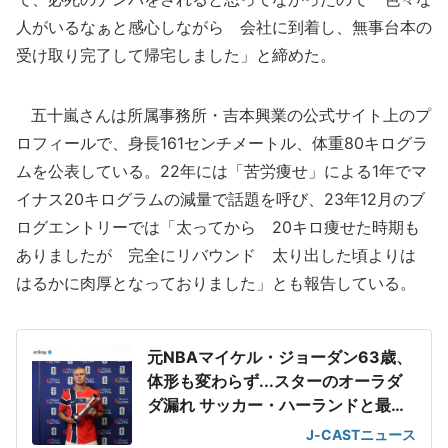
人がいるなぁと感心しながら 会社に到着し、無事台本の
受け取り完了して帰宅しました」と締めた。
五十嵐さんは所属事務所・吉本興業の公式サイト上のプ
ロフィールで、身長161センチメートル、体重80キログラ
ムを公表している。22年には「苦労痩せ」による1年でマ
イナス20キログラムの減量で話題を呼び、23年12月のブ
ログエントリーでは「太ってから 20キロ痩せた時期も
ありましたが 完全にリバウンド 太り出した頃よりは
はるかに肉厚となっておりました」とも報告している。
元NBAマイケル・ジョーダン63歳、
体形も変わらず...スターのオーラダ
ダ漏れ サッカー・ハーランドと最強
2ショット
J-CASTニュース