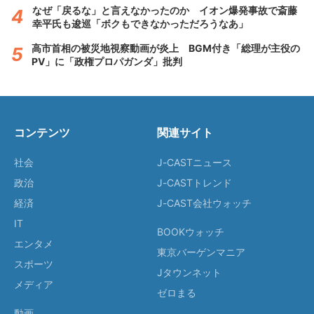
なぜ「戻るな」と言えなかったのか イオン爆発事故で斎藤
幸平氏も逡巡「ボクもできなかっただろうなあ」
高市首相の被災地視察動画が炎上 BGM付き「総理が主役の
PV」に「政権プロパガンダ」批判
コンテンツ
関連サイト
社会
J-CASTニュース
政治
J-CASTトレンド
経済
J-CAST会社ウォッチ
IT
BOOKウォッチ
エンタメ
東京バーゲンマニア
スポーツ
Jタウンネット
メディア
ゼロまる
動画