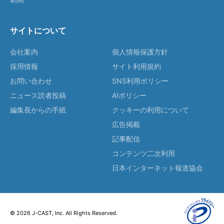
サイトについて
会社案内
個人情報保護方針
採用情報
サイト利用規約
お問い合わせ
SNS利用ポリシー
ニュース読者投稿
AIポリシー
編集長からの手紙
クッキーの利用について
広告掲載
記事配信
コンテンツ二次利用
日本インターネット報道協会
© 2026 J-CAST, Inc. All Rights Reserved.