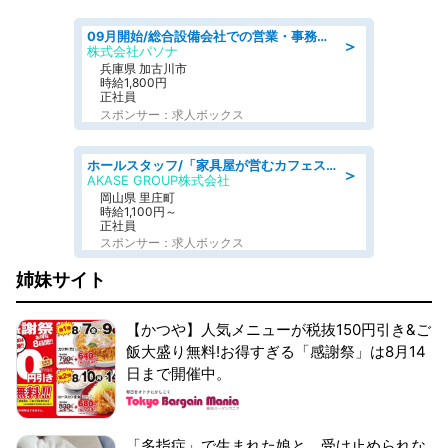
09月開始/総合設備会社での営業・事務のお仕事/車通勤可/賞与あり/営業/営業事務
＞
株式会社パソナ
兵庫県 加古川市
時給1,800円
正社員
スポンサー：求人ボックス
ホールスタッフ/「家具屋が営むカフェスタッフ!」週2日～OK!嬉しいまかない付き/岡山県/浅口郡里庄町
＞
AKASE GROUP株式会社
岡山県 里庄町
時給1,100円～
正社員
スポンサー：求人ボックス
姉妹サイト
【かつや】人気メニューが税抜150円引き&ご
飯大盛り無料!お得すぎる「感謝祭」は8月14
日まで開催中。
「多指症」で生まれた娘と、受け止められな