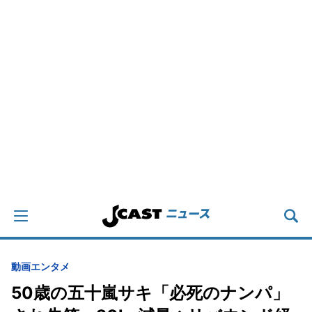
動画
エンタメ
50歳の五十嵐サキ「必死のナンパ」