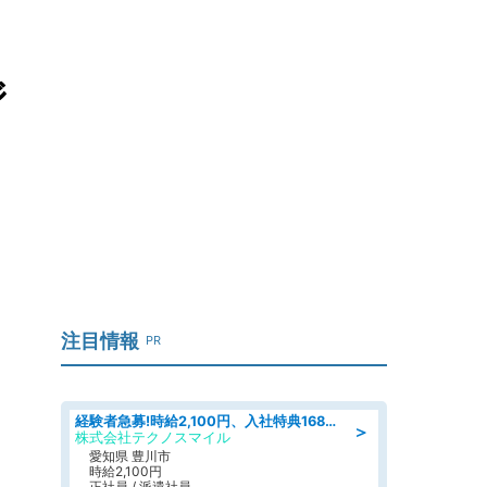
ジ
注目情報
PR
経験者急募!時給2,100円、入社特典168万円の自動車製造業務/トヨタ自動車/tutumi
＞
株式会社テクノスマイル
愛知県 豊川市
時給2,100円
正社員 / 派遣社員