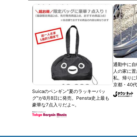
通勤中に自
人の家に置
私。帰りに取
京都・40代
Suicaのペンギン"夏のラッキーバッ
グ"が8月8日に発売。Pensta史上最も
豪華な7点入りだよ~。