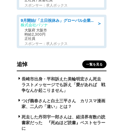
スポンサー：求人ボックス
9月開始/「土日祝休み」グローバル企業での産業保健のお仕事/保健師/高時給/残業なし/服装自由
＞
株式会社パソナ
大阪府 大阪市
時給2,300円
正社員
スポンサー：求人ボックス
追悼
一覧を見る
長崎市出身・平和訴えた美輪明宏さん死去
ラストメッセージでも訴え「愛があれば 戦
争なんか起こりません」
つげ義春さんと白土三平さん カリスマ漫画
家、二人の「違い」とは？
死去した丹羽宇一郎さんは、経済界有数の読
書家だった 『死ぬほど読書』ベストセラー
に