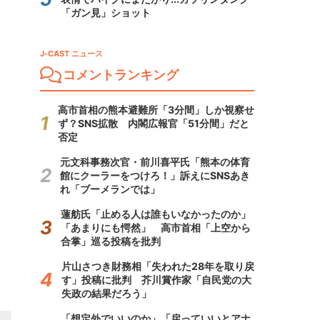
「ガン見」ショット
J-CAST ニュース
コメントランキング
高市首相の熊本避難所「3分間」しか視察せ
ず？SNS拡散 内閣広報官「51分間」だと
否定
元文科事務次官・前川喜平氏「熊本の体育
館にクーラーをつけろ！」訴えにSNSあき
れ「ブーメランでは」
蓮舫氏「止める人は誰もいなかったのか」
「あまりにも愕然」 高市首相「上空から
合掌」巡る投稿を批判
片山さつき財務相「失われた28年を取り戻
す」投稿に批判 芥川賞作家「自民党の大
失政の結果だろう」
「想定外でいいのか」「戻っていいとアナ