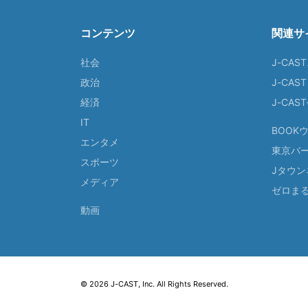
コンテンツ
関連サ
社会
J-CAS
政治
J-CAS
経済
J-CA
IT
BOOK
エンタメ
東京バ
スポーツ
Jタウン
メディア
ゼロま
動画
© 2026 J-CAST, Inc. All Rights Reserved.