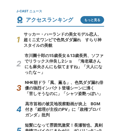
J-CAST ニュース
アクセスランキング
もっと見る
サッカー・ハーランドの美女モデル恋人、
超ミニ丈ワンピで色気ダダ漏れ すらり神
スタイルの美貌
市川團十郎の15歳長女＆13歳長男、ソファ
でリラックス仲良し2ショ 「海老蔵さん
にも麻央さんにも似てますね」「大人にな
ったな～」
NHK朝ドラ「風、薫る」、色気ダダ漏れ俳
優の強烈インパクト登場シーンに沸く
「苦しそうなのに」「シャツ姿艶っぽい」
高市首相の被災地視察動画が炎上 BGM
付き「総理が主役のPV」に「政権プロパ
ガンダ」批判
短髪になって雰囲気激変！長瀬智也、真剣
表情でバイクにまたがり...ガソリンタンク