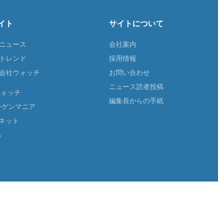
イト
サイトについて
Tニュース
会社案内
Tトレンド
採用情報
ST会社ウォッチ
お問い合わせ
ニュース読者投稿
ウォッチ
編集長からの手紙
ーゲンマニア
ネット
る