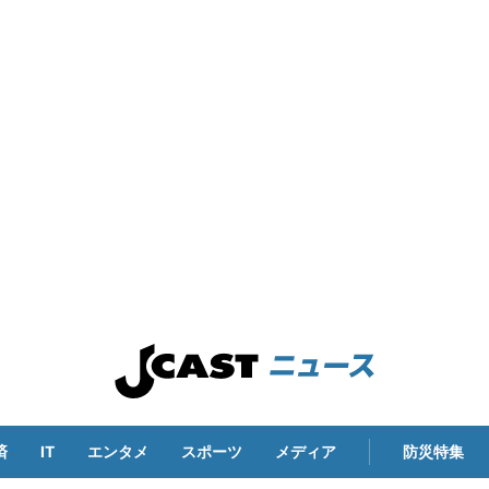
済
IT
エンタメ
スポーツ
メディア
防災特集