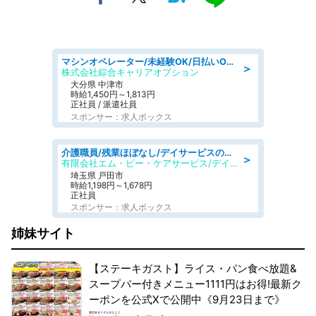
マシンオペレーター/未経験OK/日払いOK/交替制/20・30・40代活躍中/製造 工場
＞
株式会社綜合キャリアオプション
大分県 中津市
時給1,450円～1,813円
正社員 / 派遣社員
スポンサー：求人ボックス
介護職員/残業ほぼなし/デイサービスの介護士/日勤のみ
＞
有限会社エム・ピー・ケアサービス/デイサービスセンター もみじ
埼玉県 戸田市
時給1,198円～1,678円
正社員
スポンサー：求人ボックス
姉妹サイト
【ステーキガスト】ライス・パン食べ放題&
スープバー付きメニュー1111円はお得!最新ク
ーポンを公式Xで公開中《9月23日まで》