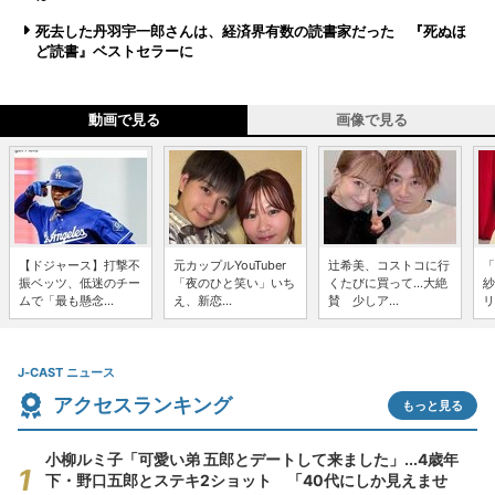
死去した丹羽宇一郎さんは、経済界有数の読書家だった 『死ぬほ
ど読書』ベストセラーに
動画で見る
画像で見る
【ドジャース】打撃不
元カップルYouTuber
辻希美、コストコに行
「
振ベッツ、低迷のチー
「夜のひと笑い」いち
くたびに買って...大絶
紗
ムで「最も懸念...
え、新恋...
賛 少しア...
リ
J-CAST ニュース
アクセスランキング
もっと見る
小柳ルミ子「可愛い弟 五郎とデートして来ました」...4歳年
下・野口五郎とステキ2ショット 「40代にしか見えませ