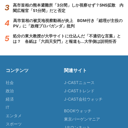
高市首相の熊本避難所「3分間」しか視察せず？SNS拡散 内
閣広報官「51分間」だと否定
高市首相の被災地視察動画が炎上 BGM付き「総理が主役の
PV」に「政権プロパガンダ」批判
処分の東大教授が大学サイトに仕込んだ「不適切な言葉」と
は？ 各紙は「六四天安門」と報道も...大学側は説明拒否
コンテンツ
関連サイト
社会
J-CASTニュース
政治
J-CASTトレンド
経済
J-CAST会社ウォッチ
IT
BOOKウォッチ
エンタメ
東京バーゲンマニア
スポーツ
Jタウンネット