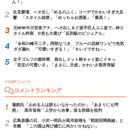
ん！」
生見愛瑠、へそ出し「めるのふく」コーデでかわいすぎ大反
響 「スタイル抜群」「めっちゃお洒落」「最高！」
元NHK中川安奈アナ、へそ出し＆ド派手巨人ユニ姿で...神ス
タイル炸裂 G党も大喜び「反則級のビジュアル」
「令和の峰不二子」阿部なつき、ブルーの花柄ワンピで色気
ダダ漏れ 「可愛いすぎる！」「キレイですね～」
女子ゴルフの都玲華、肩出しドット柄キャミ姿にドキっ
「安定の可愛いさ」「まさに...天使」かわいさ限界突破
J-CAST ニュース
コメントランキング
蓮舫氏「止める人は誰もいなかったのか」「あまりにも愕
然」 高市首相「上空から合掌」巡る投稿を批判
広島原爆の日、小沢一郎氏が高市政権を「戦前回帰路線」と
非難 「この国は再び滅亡に向かいかねない」