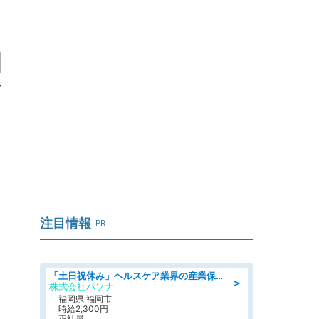
田
イ
」
注目情報
PR
「土日祝休み」ヘルスケア業界の産業保健師/高時給/未経験OK/要資格:保健師、正看護師
＞
株式会社パソナ
福岡県 福岡市
時給2,300円
正社員