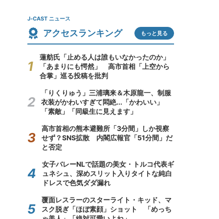
J-CAST ニュース
アクセスランキング
もっと見る
蓮舫氏「止める人は誰もいなかったのか」
「あまりにも愕然」 高市首相「上空から
合掌」巡る投稿を批判
「りくりゅう」三浦璃来＆木原龍一、制服
衣装がかわいすぎて悶絶...「かわいい」
「素敵」「同級生に見えます」
高市首相の熊本避難所「3分間」しか視察
せず？SNS拡散 内閣広報官「51分間」だ
と否定
女子バレーNLで話題の美女・トルコ代表ギ
ュネシュ、深めスリット入りタイトな純白
ドレスで色気ダダ漏れ
覆面レスラーのスターライト・キッド、マ
スク脱ぎ「ほぼ素顔」ショット 「めっち
ゃ美人」「絶対可愛いよね」