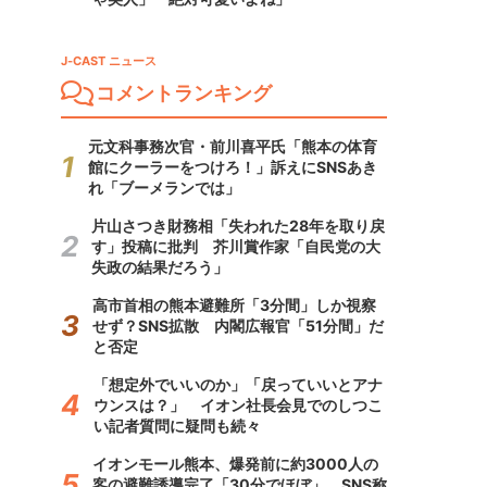
J-CAST ニュース
コメントランキング
元文科事務次官・前川喜平氏「熊本の体育
館にクーラーをつけろ！」訴えにSNSあき
れ「ブーメランでは」
片山さつき財務相「失われた28年を取り戻
す」投稿に批判 芥川賞作家「自民党の大
失政の結果だろう」
高市首相の熊本避難所「3分間」しか視察
せず？SNS拡散 内閣広報官「51分間」だ
と否定
「想定外でいいのか」「戻っていいとアナ
ウンスは？」 イオン社長会見でのしつこ
い記者質問に疑問も続々
イオンモール熊本、爆発前に約3000人の
客の避難誘導完了「30分でほぼ」 SNS称