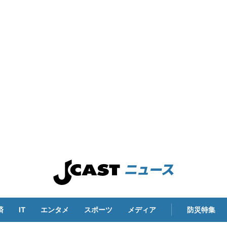
済
IT
エンタメ
スポーツ
メディア
防災特集