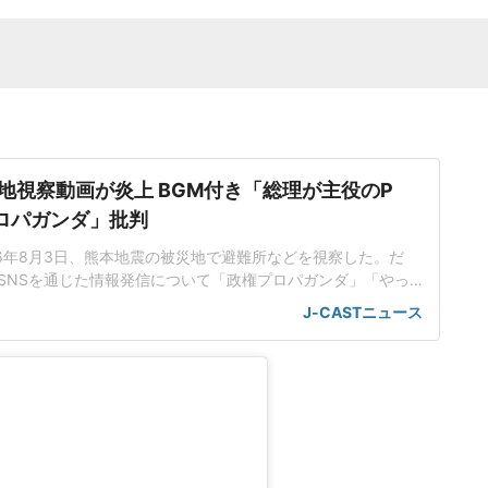
地視察動画が炎上 BGM付き「総理が主役のP
ロパガンダ」批判
26年8月3日、熊本地震の被災地で避難所などを視察した。だ
SNSを通じた情報発信について「政権プロパガンダ」「やっ
などと酷評が相次ぐ事態に。支持率に翳りが見えてきた政権
J-CASTニュース
優先したともとれる内容に、厳しい視線が注がれている。日
も「この場面には若干の違和感」避難所訪問に先立ち、内閣
r)アカ