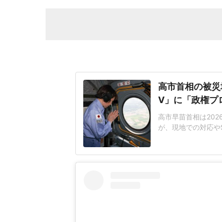
高市首相の被災
V」に「政権プ
高市早苗首相は20
が、現地での対応や
てることが北朝鮮」
のパフォーマンスを
本保守党・有本香氏
広報官のX(旧Twitte