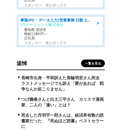
スポンサー：求人ボックス
事務/PC・データ入力/営業事務 日勤 土日休み 残業少なめ 車通勤OK 総合事務
＞
UTエージェント株式会社
愛知県 清須市
時給1,280円～
正社員
スポンサー：求人ボックス
追悼
一覧を見る
長崎市出身・平和訴えた美輪明宏さん死去
ラストメッセージでも訴え「愛があれば 戦
争なんか起こりません」
つげ義春さんと白土三平さん カリスマ漫画
家、二人の「違い」とは？
死去した丹羽宇一郎さんは、経済界有数の読
書家だった 『死ぬほど読書』ベストセラー
に