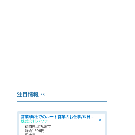
と
注目情報
PR
営業/商社でのルート営業のお仕事/即日勤務可/車通勤可/営業
＞
株式会社パソナ
福岡県 北九州市
時給1,506円
正社員