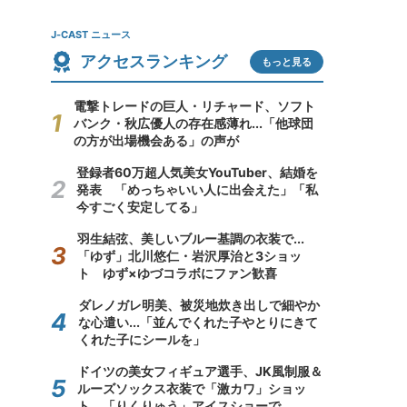
J-CAST ニュース
アクセスランキング
もっと見る
電撃トレードの巨人・リチャード、ソフト
バンク・秋広優人の存在感薄れ...「他球団
の方が出場機会ある」の声が
登録者60万超人気美女YouTuber、結婚を
発表 「めっちゃいい人に出会えた」「私
今すごく安定してる」
羽生結弦、美しいブルー基調の衣装で...
「ゆず」北川悠仁・岩沢厚治と3ショッ
ト ゆず×ゆづコラボにファン歓喜
ダレノガレ明美、被災地炊き出しで細やか
な心遣い...「並んでくれた子やとりにきて
くれた子にシールを」
ドイツの美女フィギュア選手、JK風制服＆
ルーズソックス衣装で「激カワ」ショッ
ト 「りくりゅう」アイスショーで