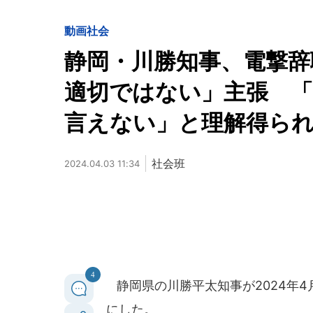
動画
社会
静岡・川勝知事、電撃辞
適切ではない」主張 
言えない」と理解得ら
社会班
2024.04.03 11:34
4
静岡県の川勝平太知事が2024年4
にした。