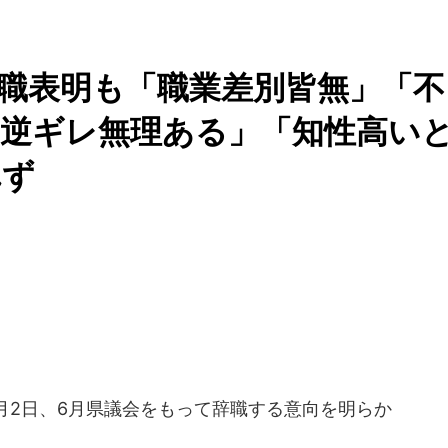
職表明も「職業差別皆無」「不
「逆ギレ無理ある」「知性高い
れず
月2日、6月県議会をもって辞職する意向を明らか