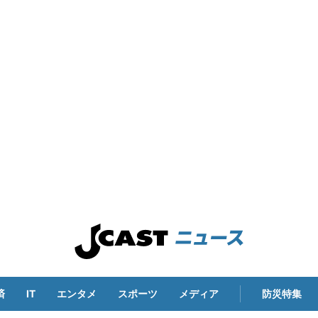
済
IT
エンタメ
スポーツ
メディア
防災特集