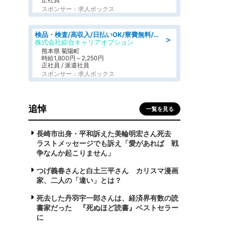
スポンサー：求人ボックス
検品・検査/高収入/日払いOK/寮費無料/日勤/20・30・40代活躍中
＞
株式会社綜合キャリアオプション
熊本県 菊陽町
時給1,800円～2,250円
正社員 / 派遣社員
スポンサー：求人ボックス
追悼
一覧を見る
長崎市出身・平和訴えた美輪明宏さん死去
ラストメッセージでも訴え「愛があれば 戦
争なんか起こりません」
つげ義春さんと白土三平さん カリスマ漫画
家、二人の「違い」とは？
死去した丹羽宇一郎さんは、経済界有数の読
書家だった 『死ぬほど読書』ベストセラー
に