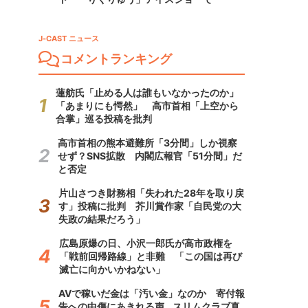
J-CAST ニュース
コメントランキング
蓮舫氏「止める人は誰もいなかったのか」
「あまりにも愕然」 高市首相「上空から
合掌」巡る投稿を批判
高市首相の熊本避難所「3分間」しか視察
せず？SNS拡散 内閣広報官「51分間」だ
と否定
片山さつき財務相「失われた28年を取り戻
す」投稿に批判 芥川賞作家「自民党の大
失政の結果だろう」
広島原爆の日、小沢一郎氏が高市政権を
「戦前回帰路線」と非難 「この国は再び
滅亡に向かいかねない」
AVで稼いだ金は「汚い金」なのか 寄付報
告への中傷にあきれる声...スリムクラブ真