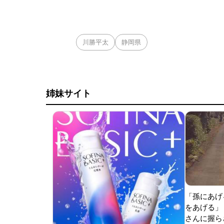
川勝平太
静岡県
姉妹サイト
「孫にあげ
をあげる」
さんに握ら