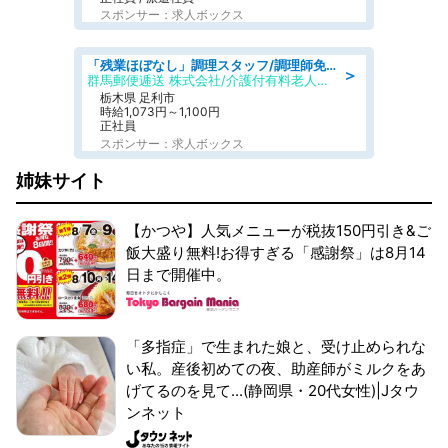
スポンサー：求人ボックス
「残業ほぼなし」調理スタッフ/調理師免許必須/正職員/日勤のみ/介護付き有料老人ホーム/社会保障完備
＞
群馬郵便逓送 株式会社/介護付有料老人ホーム ふる里
栃木県 足利市
時給1,073円～1,100円
正社員
スポンサー：求人ボックス
姉妹サイト
【かつや】人気メニューが税抜150円引き&ご
飯大盛り無料!お得すぎる「感謝祭」は8月14
日まで開催中。
「多指症」で生まれた娘と、受け止められな
い私。産後初めての夜、助産師がミルクをあ
げてるのを見て...(静岡県・20代女性)|Jタウ
ンネット