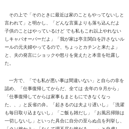
その上で「そのときに最近は家のこともやってないしと
言われて」と明かし、「どんな言葉よりも落ち込んだよ
子供のことはやっているけど でも私もこれ以上やれない
しキャパオーバーだよ」「我が家は亭主関白を許さないル
ールの元夫婦やってるので、ちょっとカチンと来たよ」
と、夫の発言にショックや怒りを覚えたと本音を吐露し
た。
一方で、「でも私が悪い事は間違いない」と自らの非を
認め、「仕事復帰してからだ、全ては 去年の９月から」
「仕事復帰してからは家事もまともにできなくなっ
た、、」と反省の弁。「起きるのは夫より遅いし」「洗濯
も毎日取り込まないし」「ご飯も雑だし」「お風呂掃除は
一切しないし」といった具合に自分の至らぬ点を列挙し、
「クソ嫁かよ」「なんて理不尽な嫁だろ、、」と自虐し