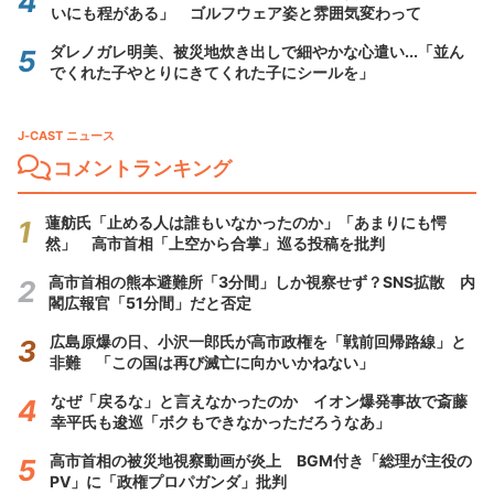
いにも程がある」 ゴルフウェア姿と雰囲気変わって
ダレノガレ明美、被災地炊き出しで細やかな心遣い...「並ん
でくれた子やとりにきてくれた子にシールを」
J-CAST ニュース
コメントランキング
蓮舫氏「止める人は誰もいなかったのか」「あまりにも愕
然」 高市首相「上空から合掌」巡る投稿を批判
高市首相の熊本避難所「3分間」しか視察せず？SNS拡散 内
閣広報官「51分間」だと否定
広島原爆の日、小沢一郎氏が高市政権を「戦前回帰路線」と
非難 「この国は再び滅亡に向かいかねない」
なぜ「戻るな」と言えなかったのか イオン爆発事故で斎藤
幸平氏も逡巡「ボクもできなかっただろうなあ」
高市首相の被災地視察動画が炎上 BGM付き「総理が主役の
PV」に「政権プロパガンダ」批判