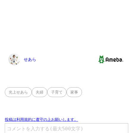
光上せあら
夫婦
子育て
家事