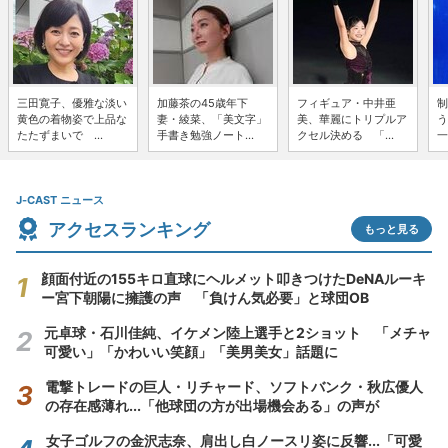
三田寛子、優雅な淡い
加藤茶の45歳年下
フィギュア・中井亜
制
黄色の着物姿で上品な
妻・綾菜、「美文字」
美、華麗にトリプルア
う
たたずまいで ...
手書き勉強ノート...
クセル決める 「...
一
J-CAST ニュース
アクセスランキング
もっと見る
顔面付近の155キロ直球にヘルメット叩きつけたDeNAルーキ
ー宮下朝陽に擁護の声 「負けん気必要」と球団OB
元卓球・石川佳純、イケメン陸上選手と2ショット 「メチャ
可愛い」「かわいい笑顔」「美男美女」話題に
電撃トレードの巨人・リチャード、ソフトバンク・秋広優人
の存在感薄れ...「他球団の方が出場機会ある」の声が
女子ゴルフの金沢志奈、肩出し白ノースリ姿に反響...「可愛