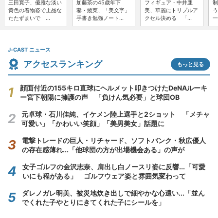
三田寛子、優雅な淡い
加藤茶の45歳年下
フィギュア・中井亜
制
黄色の着物姿で上品な
妻・綾菜、「美文字」
美、華麗にトリプルア
う
たたずまいで ...
手書き勉強ノート...
クセル決める 「...
一
J-CAST ニュース
アクセスランキング
もっと見る
顔面付近の155キロ直球にヘルメット叩きつけたDeNAルーキ
ー宮下朝陽に擁護の声 「負けん気必要」と球団OB
元卓球・石川佳純、イケメン陸上選手と2ショット 「メチャ
可愛い」「かわいい笑顔」「美男美女」話題に
電撃トレードの巨人・リチャード、ソフトバンク・秋広優人
の存在感薄れ...「他球団の方が出場機会ある」の声が
女子ゴルフの金沢志奈、肩出し白ノースリ姿に反響...「可愛
いにも程がある」 ゴルフウェア姿と雰囲気変わって
ダレノガレ明美、被災地炊き出しで細やかな心遣い...「並ん
でくれた子やとりにきてくれた子にシールを」