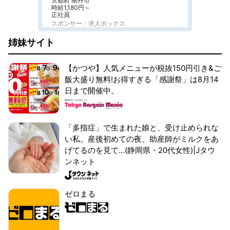
京都府 南丹市
時給1,180円～
正社員
スポンサー：求人ボックス
姉妹サイト
【かつや】人気メニューが税抜150円引き&ご
飯大盛り無料!お得すぎる「感謝祭」は8月14
日まで開催中。
「多指症」で生まれた娘と、受け止められな
い私。産後初めての夜、助産師がミルクをあ
げてるのを見て...(静岡県・20代女性)|Jタウ
ンネット
ゼロまる