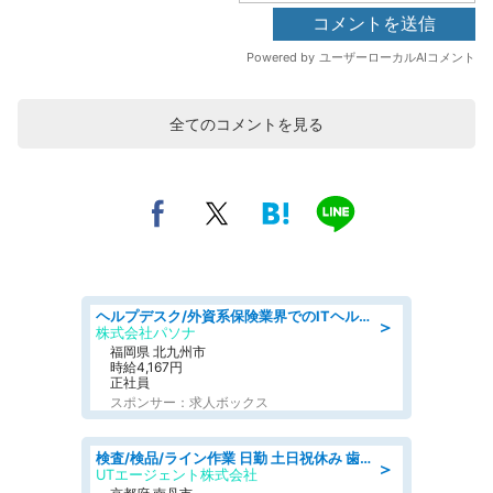
全てのコメントを見る
ヘルプデスク/外資系保険業界でのITヘルプデスク業務/駅近/即日勤務可/ヘルプデスク
＞
株式会社パソナ
福岡県 北九州市
時給4,167円
正社員
スポンサー：求人ボックス
検査/検品/ライン作業 日勤 土日祝休み 歯科模型製造 有償休憩あり 残業ほぼなし
＞
UTエージェント株式会社