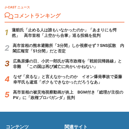
J-CAST ニュース
コメントランキング
蓮舫氏「止める人は誰もいなかったのか」「あまりにも愕
然」 高市首相「上空から合掌」巡る投稿を批判
高市首相の熊本避難所「3分間」しか視察せず？SNS拡散 内
閣広報官「51分間」だと否定
広島原爆の日、小沢一郎氏が高市政権を「戦前回帰路線」と
非難 「この国は再び滅亡に向かいかねない」
なぜ「戻るな」と言えなかったのか イオン爆発事故で斎藤
幸平氏も逡巡「ボクもできなかっただろうなあ」
高市首相の被災地視察動画が炎上 BGM付き「総理が主役の
PV」に「政権プロパガンダ」批判
コンテンツ
関連サイト