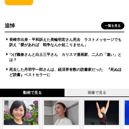
追悼
一覧を見る
長崎市出身・平和訴えた美輪明宏さん死去 ラストメッセージでも
訴え「愛があれば 戦争なんか起こりません」
つげ義春さんと白土三平さん カリスマ漫画家、二人の「違い」と
は？
死去した丹羽宇一郎さんは、経済界有数の読書家だった 『死ぬほ
ど読書』ベストセラーに
動画で見る
画像で見る