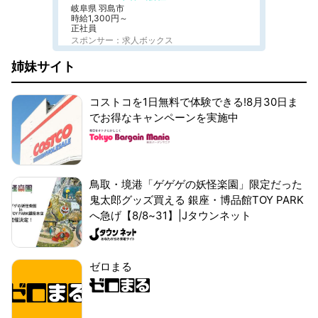
岐阜県 羽島市
時給1,300円～
正社員
スポンサー：求人ボックス
姉妹サイト
コストコを1日無料で体験できる!8月30日ま
でお得なキャンペーンを実施中
鳥取・境港「ゲゲゲの妖怪楽園」限定だった
鬼太郎グッズ買える 銀座・博品館TOY PARK
へ急げ【8/8~31】|Jタウンネット
ゼロまる