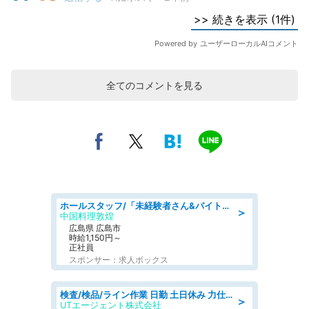
全てのコメントを見る
ホールスタッフ/「未経験者さん&バイトデビューも大歓迎」残業ほぼなし×1日3時間〜勤務OK!フォロー体制も充実/広島県/広島市南区
＞
中国料理敦煌
広島県 広島市
時給1,150円～
正社員
スポンサー：求人ボックス
検査/検品/ライン作業 日勤 土日休み 力仕事ほぼなし 座り作業メイン 検品·検査
＞
UTエージェント株式会社