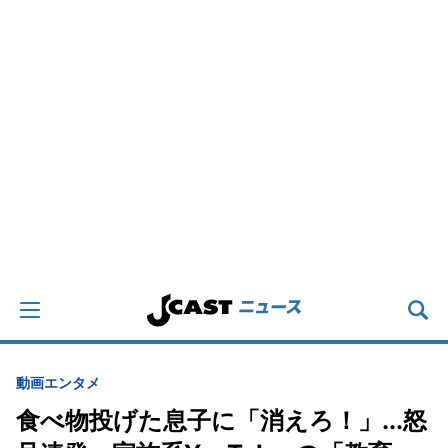
動画
エンタメ
食べ物投げた息子に「消えろ！」...怒