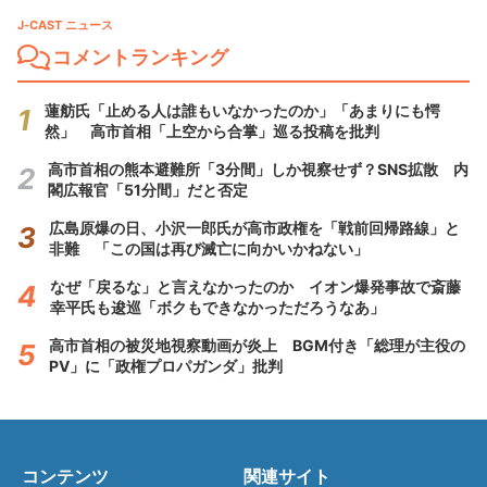
J-CAST ニュース
コメントランキング
蓮舫氏「止める人は誰もいなかったのか」「あまりにも愕
然」 高市首相「上空から合掌」巡る投稿を批判
高市首相の熊本避難所「3分間」しか視察せず？SNS拡散 内
閣広報官「51分間」だと否定
広島原爆の日、小沢一郎氏が高市政権を「戦前回帰路線」と
非難 「この国は再び滅亡に向かいかねない」
なぜ「戻るな」と言えなかったのか イオン爆発事故で斎藤
幸平氏も逡巡「ボクもできなかっただろうなあ」
高市首相の被災地視察動画が炎上 BGM付き「総理が主役の
PV」に「政権プロパガンダ」批判
コンテンツ
関連サイト