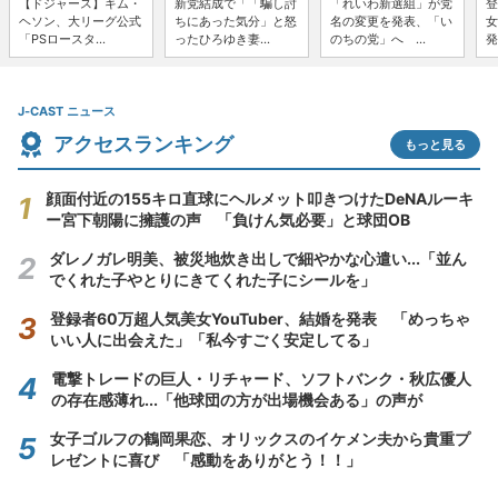
【ドジャース】キム・
新党結成で「「騙し討
「れいわ新選組」が党
登
ヘソン、大リーグ公式
ちにあった気分」と怒
名の変更を発表、「い
女
「PSロースタ...
ったひろゆき妻...
のちの党」へ ...
発
J-CAST ニュース
アクセスランキング
もっと見る
顔面付近の155キロ直球にヘルメット叩きつけたDeNAルーキ
ー宮下朝陽に擁護の声 「負けん気必要」と球団OB
ダレノガレ明美、被災地炊き出しで細やかな心遣い...「並ん
でくれた子やとりにきてくれた子にシールを」
登録者60万超人気美女YouTuber、結婚を発表 「めっちゃ
いい人に出会えた」「私今すごく安定してる」
電撃トレードの巨人・リチャード、ソフトバンク・秋広優人
の存在感薄れ...「他球団の方が出場機会ある」の声が
女子ゴルフの鶴岡果恋、オリックスのイケメン夫から貴重プ
レゼントに喜び 「感動をありがとう！！」