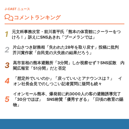
J-CAST ニュース
コメントランキング
元文科事務次官・前川喜平氏「熊本の体育館にクーラーをつ
けろ！」訴えにSNSあきれ「ブーメランでは」
片山さつき財務相「失われた28年を取り戻す」投稿に批判
芥川賞作家「自民党の大失政の結果だろう」
高市首相の熊本避難所「3分間」しか視察せず？SNS拡散 内
閣広報官「51分間」だと否定
「想定外でいいのか」「戻っていいとアナウンスは？」 イ
オン社長会見でのしつこい記者質問に疑問も続々
イオンモール熊本、爆発前に約3000人の客の避難誘導完了
「30分でほぼ」 SNS称賛「優秀すぎる」「日頃の教育の賜
物」