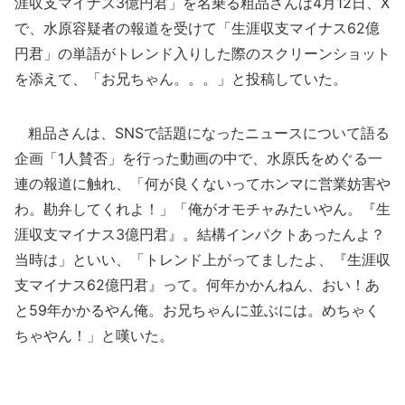
涯収支マイナス3億円君」を名乗る粗品さんは4月12日、X
で、水原容疑者の報道を受けて「生涯収支マイナス62億
円君」の単語がトレンド入りした際のスクリーンショット
を添えて、「お兄ちゃん。。。」と投稿していた。
粗品さんは、SNSで話題になったニュースについて語る
企画「1人賛否」を行った動画の中で、水原氏をめぐる一
連の報道に触れ、「何が良くないってホンマに営業妨害や
わ。勘弁してくれよ！」「俺がオモチャみたいやん。『生
涯収支マイナス3億円君』。結構インパクトあったんよ？
当時は」といい、「トレンド上がってましたよ、『生涯収
支マイナス62億円君』って。何年かかんねん、おい！あ
と59年かかるやん俺。お兄ちゃんに並ぶには。めちゃく
ちゃやん！」と嘆いた。