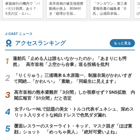
家族旅行の機内で「パ
高市首相の被災地視察
「マンガワン」第三者
コ
パだけ別席」あり？
動画が炎上 BGM付
委報告書の編集者「G
「
5児の父・エハ...
き「総理が主役...
氏」は成田卓哉...
げ
J-CAST ニュース
アクセスランキング
もっと見る
蓮舫氏「止める人は誰もいなかったのか」「あまりにも愕
然」 高市首相「上空から合掌」巡る投稿を批判
「りくりゅう」三浦璃来＆木原龍一、制服衣装がかわいすぎ
て悶絶...「かわいい」「素敵」「同級生に見えます」
高市首相の熊本避難所「3分間」しか視察せず？SNS拡散 内
閣広報官「51分間」だと否定
女子バレーNLで話題の美女・トルコ代表ギュネシュ、深めス
リット入りタイトな純白ドレスで色気ダダ漏れ
覆面レスラーのスターライト・キッド、マスク脱ぎ「ほぼ素
顔」ショット 「めっちゃ美人」「絶対可愛いよね」