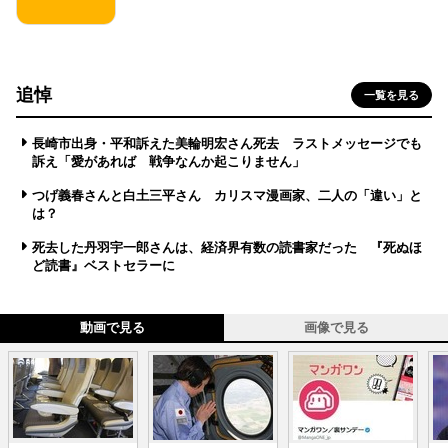
追悼
一覧を見る
長崎市出身・平和訴えた美輪明宏さん死去 ラストメッセージでも
訴え「愛があれば 戦争なんか起こりません」
つげ義春さんと白土三平さん カリスマ漫画家、二人の「違い」と
は？
死去した丹羽宇一郎さんは、経済界有数の読書家だった 『死ぬほ
ど読書』ベストセラーに
動画で見る
画像で見る