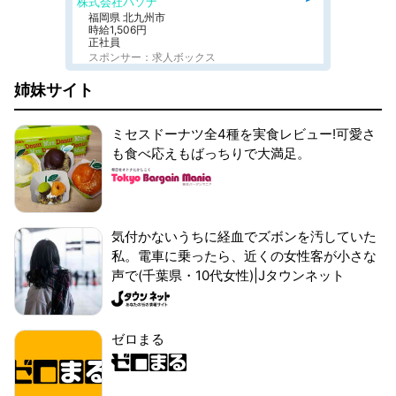
株式会社パソナ
福岡県 北九州市
時給1,506円
正社員
スポンサー：求人ボックス
姉妹サイト
ミセスドーナツ全4種を実食レビュー!可愛さ
も食べ応えもばっちりで大満足。
気付かないうちに経血でズボンを汚していた
私。電車に乗ったら、近くの女性客が小さな
声で(千葉県・10代女性)|Jタウンネット
ゼロまる