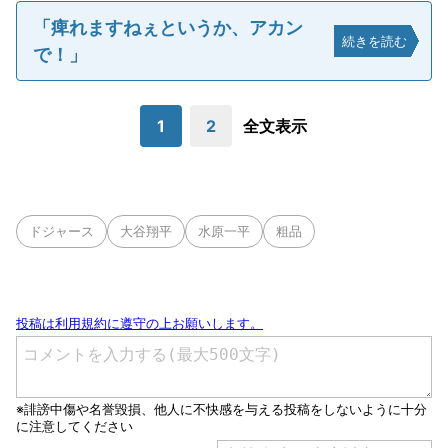
「痺れますねぇというか、アカン
続きを読む
で！」
1
2
全文表示
ドジャース
大谷翔平
水原一平
粗品