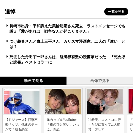
追悼
一覧を見る
長崎市出身・平和訴えた美輪明宏さん死去 ラストメッセージでも
訴え「愛があれば 戦争なんか起こりません」
つげ義春さんと白土三平さん カリスマ漫画家、二人の「違い」と
は？
死去した丹羽宇一郎さんは、経済界有数の読書家だった 『死ぬほ
ど読書』ベストセラーに
動画で見る
画像で見る
【ドジャース】打撃不
元カップルYouTuber
辻希美、コストコに行
「
振ベッツ、低迷のチー
「夜のひと笑い」いち
くたびに買って...大絶
紗
ムで「最も懸念...
え、新恋...
賛 少しア...
リ