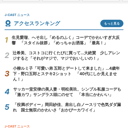
J-CAST ニュース
アクセスランキング
もっと見る
生見愛瑠、へそ出し「めるのふく」コーデでかわいすぎ大反
響 「スタイル抜群」「めっちゃお洒落」「最高！」
辻希美、コストコに行くたびに買って...大絶賛 少しアレン
ジすると「それがマジで、マジでおいしいの！」
小柳ルミ子「可愛い弟 五郎とデートして来ました」...4歳年
下・野口五郎とステキ2ショット 「40代にしか見えませ
ん！」
サッカー堂安律の美人妻・明松美玖、シンプル私服コーデも
「激カワ」サングラス頭にのせて 「本当にかわいい」
「役満ボディー」岡田紗佳、肩出し白ノースリで色気ダダ漏
れ 国士無双のかわいさ「おかぴーカワイイ」
J-CAST ニュース