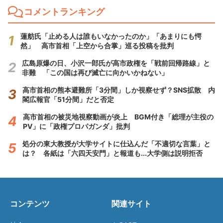
コメントランキング
蓮舫氏「止める人は誰もいなかったのか」「あまりにも愕
然」 高市首相「上空から合掌」巡る投稿を批判
広島原爆の日、小沢一郎氏が高市政権を「戦前回帰路線」と
非難 「この国は再び滅亡に向かいかねない」
高市首相の熊本避難所「3分間」しか視察せず？SNS拡散 内
閣広報官「51分間」だと否定
高市首相の被災地視察動画が炎上 BGM付き「総理が主役の
PV」に「政権プロパガンダ」批判
処分の東大教授が大学サイトに仕込んだ「不適切な言葉」と
は？ 各紙は「六四天安門」と報道も...大学側は説明拒否
コンテンツ
関連サイト