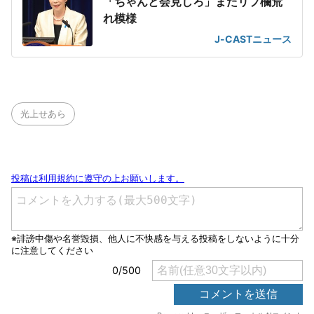
「ちゃんと会見しろ」またリプ欄荒
れ模様
J-CASTニュース
光上せあら