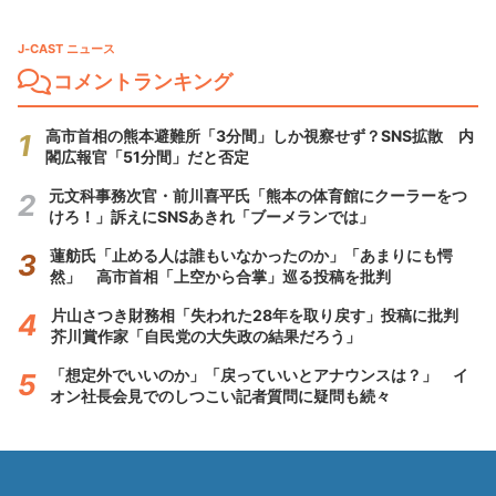
J-CAST ニュース
コメントランキング
高市首相の熊本避難所「3分間」しか視察せず？SNS拡散 内
閣広報官「51分間」だと否定
元文科事務次官・前川喜平氏「熊本の体育館にクーラーをつ
けろ！」訴えにSNSあきれ「ブーメランでは」
蓮舫氏「止める人は誰もいなかったのか」「あまりにも愕
然」 高市首相「上空から合掌」巡る投稿を批判
片山さつき財務相「失われた28年を取り戻す」投稿に批判
芥川賞作家「自民党の大失政の結果だろう」
「想定外でいいのか」「戻っていいとアナウンスは？」 イ
オン社長会見でのしつこい記者質問に疑問も続々