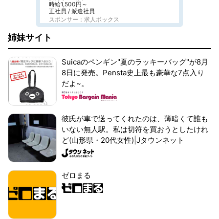
時給1,500円～
正社員 / 派遣社員
スポンサー：求人ボックス
姉妹サイト
Suicaのペンギン"夏のラッキーバッグ"が8月
8日に発売。Pensta史上最も豪華な7点入り
だよ~。
彼氏が車で送ってくれたのは、薄暗くて誰も
いない無人駅。私は切符を買おうとしたけれ
ど(山形県・20代女性)|Jタウンネット
ゼロまる