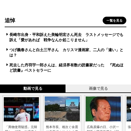
追悼
一覧を見る
長崎市出身・平和訴えた美輪明宏さん死去 ラストメッセージでも
訴え「愛があれば 戦争なんか起こりません」
つげ義春さんと白土三平さん カリスマ漫画家、二人の「違い」と
は？
死去した丹羽宇一郎さんは、経済界有数の読書家だった 『死ぬほ
ど読書』ベストセラーに
動画で見る
画像で見る
「異物使用疑惑」元韓
熊本市長、相次ぐ余震
広島原爆の日、小沢一
張