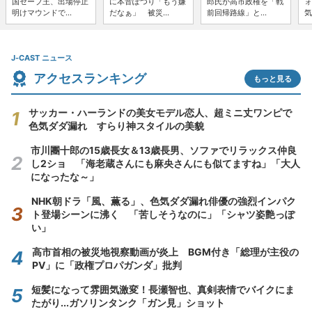
国セーブ王、出場停止
に本音ぽつり「もう嫌
郎氏が高市政権を「戦
ォ
明けマウンドで...
だなぁ」 被災...
前回帰路線」と...
気
J-CAST ニュース
アクセスランキング
もっと見る
サッカー・ハーランドの美女モデル恋人、超ミニ丈ワンピで
色気ダダ漏れ すらり神スタイルの美貌
市川團十郎の15歳長女＆13歳長男、ソファでリラックス仲良
し2ショ 「海老蔵さんにも麻央さんにも似てますね」「大人
になったな～」
NHK朝ドラ「風、薫る」、色気ダダ漏れ俳優の強烈インパク
ト登場シーンに沸く 「苦しそうなのに」「シャツ姿艶っぽ
い」
高市首相の被災地視察動画が炎上 BGM付き「総理が主役の
PV」に「政権プロパガンダ」批判
短髪になって雰囲気激変！長瀬智也、真剣表情でバイクにま
たがり...ガソリンタンク「ガン見」ショット