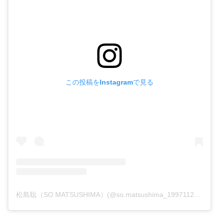
この投稿をInstagramで見る
松島聡（SO MATSUSHIMA）(@so.matsushima_19971127)がシェアした投稿