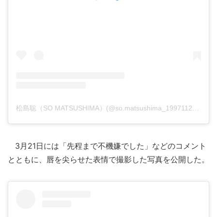
松島聡（SO MATSUSHIMA）(@so.matsushima_19971127)がシェアした投稿
3月21日には「先程まで不機嫌でした」などのコメント
とともに、唇を尖らせた表情で撮影した写真を公開した。