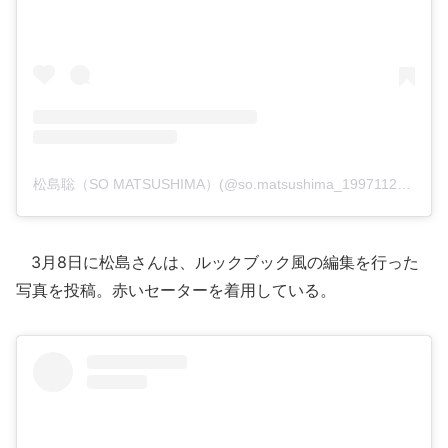
松島聡（SO MATSUSHIMA）(@so.matsushima_19971127)がシェアした投稿
3月8日に松島さんは、ルックブック風の編集を行った
写真を投稿。赤いセーターを着用している。