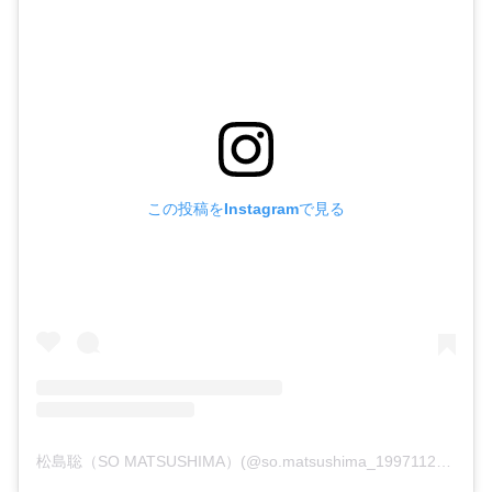
この投稿をInstagramで見る
松島聡（SO MATSUSHIMA）(@so.matsushima_19971127)がシェアした投稿