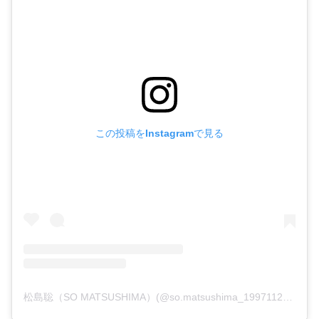
この投稿をInstagramで見る
松島聡（SO MATSUSHIMA）(@so.matsushima_19971127)がシェアした投稿