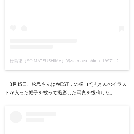
松島聡（SO MATSUSHIMA）(@so.matsushima_19971127)がシェアした投稿
3月15日、松島さんはWEST．の桐山照史さんのイラス
トが入った帽子を被って撮影した写真を投稿した。