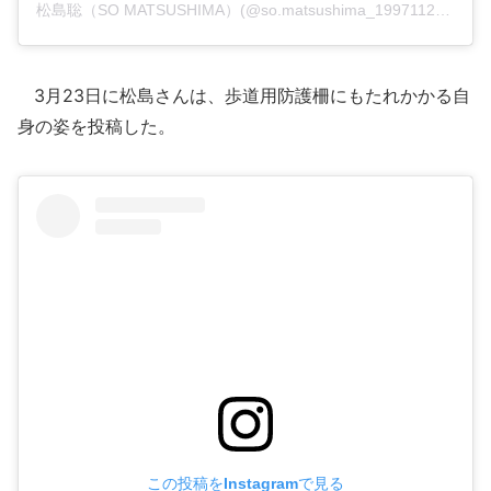
松島聡（SO MATSUSHIMA）(@so.matsushima_19971127)がシェアした投稿
3月23日に松島さんは、歩道用防護柵にもたれかかる自
身の姿を投稿した。
この投稿をInstagramで見る