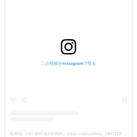
この投稿をInstagramで見る
松島聡（SO MATSUSHIMA）(@so.matsushima_19971127)がシェアした投稿