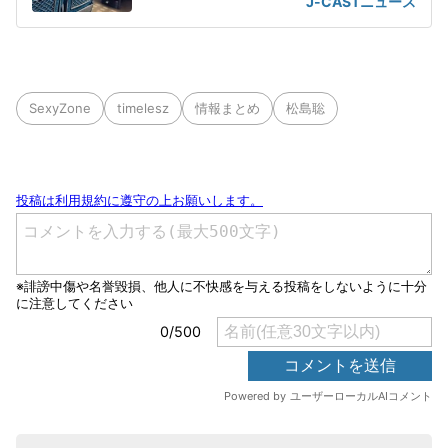
J-CASTニュース
SexyZone
timelesz
情報まとめ
松島聡