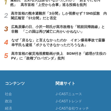
然」 高市首相「上空から合掌」巡る投稿を批判
高市首相の熊本避難所「3分間」しか視察せず？SNS拡散 内
閣広報官「51分間」だと否定
広島原爆の日、小沢一郎氏が高市政権を「戦前回帰路線」と
非難 「この国は再び滅亡に向かいかねない」
なぜ「戻るな」と言えなかったのか イオン爆発事故で斎藤
幸平氏も逡巡「ボクもできなかっただろうなあ」
高市首相の被災地視察動画が炎上 BGM付き「総理が主役の
PV」に「政権プロパガンダ」批判
コンテンツ
関連サイト
社会
J-CASTニュース
政治
J-CASTトレンド
経済
J-CAST会社ウォッチ