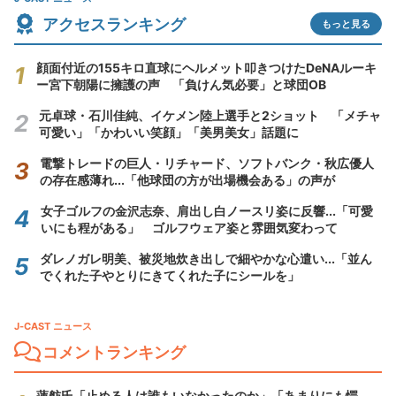
アクセスランキング
もっと見る
顔面付近の155キロ直球にヘルメット叩きつけたDeNAルーキ
ー宮下朝陽に擁護の声 「負けん気必要」と球団OB
元卓球・石川佳純、イケメン陸上選手と2ショット 「メチャ
可愛い」「かわいい笑顔」「美男美女」話題に
電撃トレードの巨人・リチャード、ソフトバンク・秋広優人
の存在感薄れ...「他球団の方が出場機会ある」の声が
女子ゴルフの金沢志奈、肩出し白ノースリ姿に反響...「可愛
いにも程がある」 ゴルフウェア姿と雰囲気変わって
ダレノガレ明美、被災地炊き出しで細やかな心遣い...「並ん
でくれた子やとりにきてくれた子にシールを」
J-CAST ニュース
コメントランキング
蓮舫氏「止める人は誰もいなかったのか」「あまりにも愕