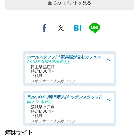
全てのコメントを見る
ホールスタッフ/「家具屋が営むカフェスタッフ!」週2日～OK!嬉しいまかない付き/岡山県/浅口郡里庄町
＞
AKASE GROUP株式会社
岡山県 里庄町
時給1,100円～
正社員
スポンサー：求人ボックス
日払いOKで即日収入/キッチンスタッフ/「原付免許必須」デリバリー業務など、自己成長可能な幅広い仕事に挑戦!髪型自由&ピアス・ネイルOK/茨城県/水戸市
＞
肉メシ 水戸店
茨城県 水戸市
時給1,100円～
正社員
スポンサー：求人ボックス
姉妹サイト