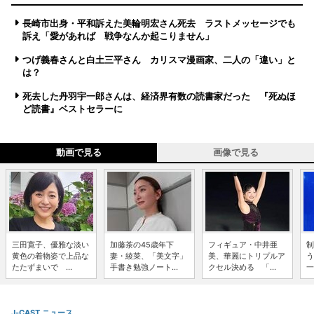
長崎市出身・平和訴えた美輪明宏さん死去 ラストメッセージでも
訴え「愛があれば 戦争なんか起こりません」
つげ義春さんと白土三平さん カリスマ漫画家、二人の「違い」と
は？
死去した丹羽宇一郎さんは、経済界有数の読書家だった 『死ぬほ
ど読書』ベストセラーに
動画で見る
画像で見る
三田寛子、優雅な淡い
加藤茶の45歳年下
フィギュア・中井亜
制
黄色の着物姿で上品な
妻・綾菜、「美文字」
美、華麗にトリプルア
う
たたずまいで ...
手書き勉強ノート...
クセル決める 「...
一
J-CAST ニュース