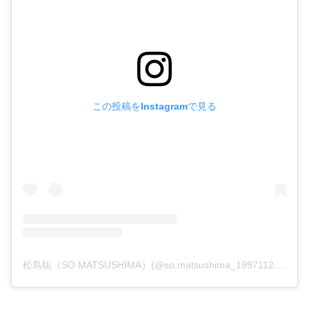
この投稿をInstagramで見る
松島聡（SO MATSUSHIMA）(@so.matsushima_19971127)がシェアした投稿