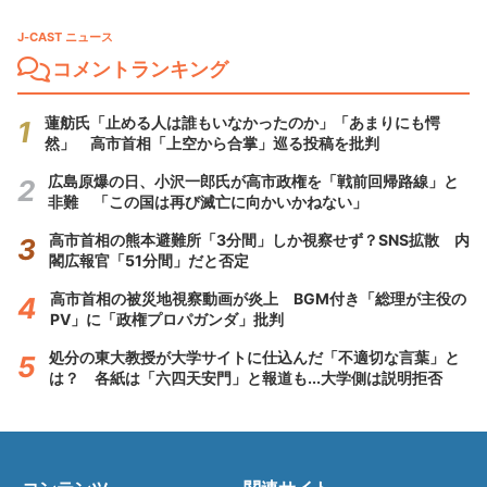
J-CAST ニュース
コメントランキング
蓮舫氏「止める人は誰もいなかったのか」「あまりにも愕
然」 高市首相「上空から合掌」巡る投稿を批判
広島原爆の日、小沢一郎氏が高市政権を「戦前回帰路線」と
非難 「この国は再び滅亡に向かいかねない」
高市首相の熊本避難所「3分間」しか視察せず？SNS拡散 内
閣広報官「51分間」だと否定
高市首相の被災地視察動画が炎上 BGM付き「総理が主役の
PV」に「政権プロパガンダ」批判
処分の東大教授が大学サイトに仕込んだ「不適切な言葉」と
は？ 各紙は「六四天安門」と報道も...大学側は説明拒否