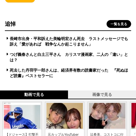
追悼
一覧を見る
長崎市出身・平和訴えた美輪明宏さん死去 ラストメッセージでも
訴え「愛があれば 戦争なんか起こりません」
つげ義春さんと白土三平さん カリスマ漫画家、二人の「違い」と
は？
死去した丹羽宇一郎さんは、経済界有数の読書家だった 『死ぬほ
ど読書』ベストセラーに
動画で見る
画像で見る
【ドジャース】打撃不
元カップルYouTuber
辻希美、コストコに行
「