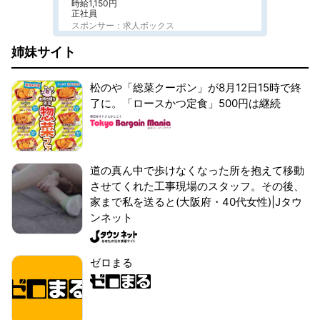
時給1,150円
正社員
スポンサー：求人ボックス
姉妹サイト
松のや「総菜クーポン」が8月12日15時で終
了に。「ロースかつ定食」500円は継続
道の真ん中で歩けなくなった所を抱えて移動
させてくれた工事現場のスタッフ。その後、
家まで私を送ると(大阪府・40代女性)|Jタウ
ンネット
ゼロまる