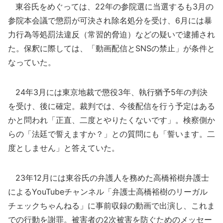
東谷氏をめぐっては、22年の参院選に当選するも3月の
参院本会議で懲罰が可決され除名処分を受け、6月には暴
力行為等処罰法違反（常習的脅迫）などの疑いで逮捕され
た。保釈に際しては、「動画配信とSNSの禁止」が条件と
なっていた。
24年3月には東京地裁で懲役3年、執行猶予5年の判決
を受け、後に確定。裁判では、今後配信を行う予定はある
かと問われ「正直、二度とやりたくないです」。検察側か
らの「法廷で誓えますか？」との質問にも「誓います。二
度としません」と答えていた。
23年12月には東谷氏の弁護人を務めた高橋裕樹弁護士
によるYouTubeチャンネル「弁護士高橋裕樹のリーガル
チェックちゃんねる」に事前収録の動画で出演し、これま
での行動を謝罪。被害者の2次被害を防ぐためのメッセー