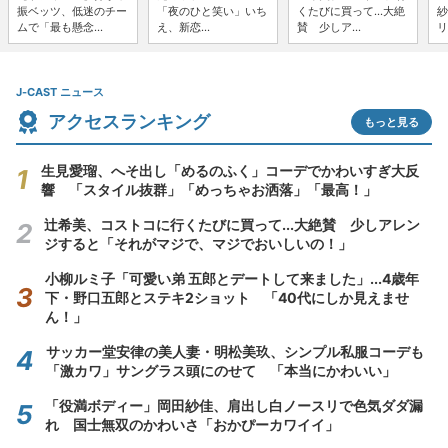
振ベッツ、低迷のチー
「夜のひと笑い」いち
くたびに買って...大絶
紗
ムで「最も懸念...
え、新恋...
賛 少しア...
リ
J-CAST ニュース
アクセスランキング
もっと見る
生見愛瑠、へそ出し「めるのふく」コーデでかわいすぎ大反
響 「スタイル抜群」「めっちゃお洒落」「最高！」
辻希美、コストコに行くたびに買って...大絶賛 少しアレン
ジすると「それがマジで、マジでおいしいの！」
小柳ルミ子「可愛い弟 五郎とデートして来ました」...4歳年
下・野口五郎とステキ2ショット 「40代にしか見えませ
ん！」
サッカー堂安律の美人妻・明松美玖、シンプル私服コーデも
「激カワ」サングラス頭にのせて 「本当にかわいい」
「役満ボディー」岡田紗佳、肩出し白ノースリで色気ダダ漏
れ 国士無双のかわいさ「おかぴーカワイイ」