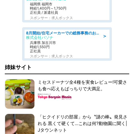
福岡県 福岡市
時給1,400円～1,750円
正社員 / 派遣社員
スポンサー：求人ボックス
8月開始/住宅メーカーでの総務事務のお仕事/駅近/即日勤務可/一般事務/人事労務
＞
株式会社パソナ
兵庫県 加古川市
時給1,550円
正社員
スポンサー：求人ボックス
姉妹サイト
ミセスドーナツ全4種を実食レビュー!可愛さ
も食べ応えもばっちりで大満足。
「ヒクイドリの部屋」から〝謎の棒〟発見さ
れる 黒くて硬くて...これは何?動物園に聞く|
Jタウンネット