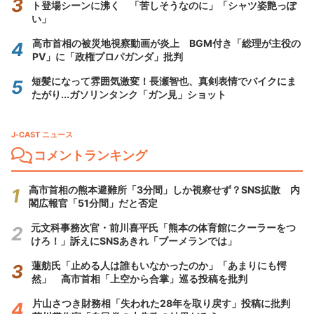
ト登場シーンに沸く 「苦しそうなのに」「シャツ姿艶っぽ
い」
高市首相の被災地視察動画が炎上 BGM付き「総理が主役の
PV」に「政権プロパガンダ」批判
短髪になって雰囲気激変！長瀬智也、真剣表情でバイクにま
たがり...ガソリンタンク「ガン見」ショット
J-CAST ニュース
コメントランキング
高市首相の熊本避難所「3分間」しか視察せず？SNS拡散 内
閣広報官「51分間」だと否定
元文科事務次官・前川喜平氏「熊本の体育館にクーラーをつ
けろ！」訴えにSNSあきれ「ブーメランでは」
蓮舫氏「止める人は誰もいなかったのか」「あまりにも愕
然」 高市首相「上空から合掌」巡る投稿を批判
片山さつき財務相「失われた28年を取り戻す」投稿に批判