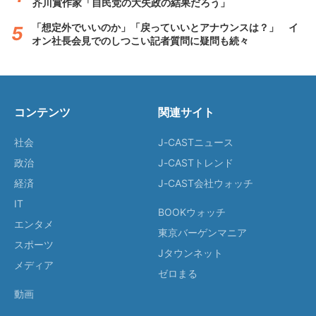
芥川賞作家「自民党の大失政の結果だろう」
「想定外でいいのか」「戻っていいとアナウンスは？」 イ
オン社長会見でのしつこい記者質問に疑問も続々
コンテンツ
関連サイト
社会
J-CASTニュース
政治
J-CASTトレンド
経済
J-CAST会社ウォッチ
IT
BOOKウォッチ
エンタメ
東京バーゲンマニア
スポーツ
Jタウンネット
メディア
ゼロまる
動画