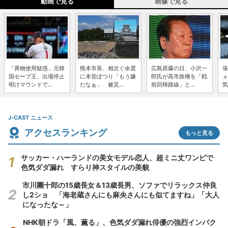
動画で見る
画像で見る
「異物使用疑惑」元韓
熊本市長、相次ぐ余震
広島原爆の日、小沢一
張
国セーブ王、出場停止
に本音ぽつり「もう嫌
郎氏が高市政権を「戦
ォ
明けマウンドで...
だなぁ」 被災...
前回帰路線」と...
気
J-CAST ニュース
アクセスランキング
もっと見る
サッカー・ハーランドの美女モデル恋人、超ミニ丈ワンピで
色気ダダ漏れ すらり神スタイルの美貌
市川團十郎の15歳長女＆13歳長男、ソファでリラックス仲良
し2ショ 「海老蔵さんにも麻央さんにも似てますね」「大人
になったな～」
NHK朝ドラ「風、薫る」、色気ダダ漏れ俳優の強烈インパク