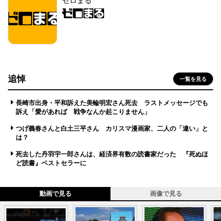
ゼロまる
追悼
一覧を見る
長崎市出身・平和訴えた美輪明宏さん死去 ラストメッセージでも
訴え「愛があれば 戦争なんか起こりません」
つげ義春さんと白土三平さん カリスマ漫画家、二人の「違い」と
は？
死去した丹羽宇一郎さんは、経済界有数の読書家だった 『死ぬほ
ど読書』ベストセラーに
動画で見る
画像で見る