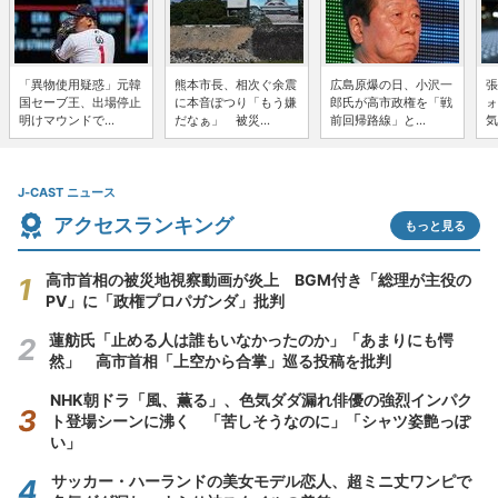
「異物使用疑惑」元韓
熊本市長、相次ぐ余震
広島原爆の日、小沢一
張
国セーブ王、出場停止
に本音ぽつり「もう嫌
郎氏が高市政権を「戦
ォ
明けマウンドで...
だなぁ」 被災...
前回帰路線」と...
気
J-CAST ニュース
アクセスランキング
もっと見る
高市首相の被災地視察動画が炎上 BGM付き「総理が主役の
PV」に「政権プロパガンダ」批判
蓮舫氏「止める人は誰もいなかったのか」「あまりにも愕
然」 高市首相「上空から合掌」巡る投稿を批判
NHK朝ドラ「風、薫る」、色気ダダ漏れ俳優の強烈インパク
ト登場シーンに沸く 「苦しそうなのに」「シャツ姿艶っぽ
い」
サッカー・ハーランドの美女モデル恋人、超ミニ丈ワンピで