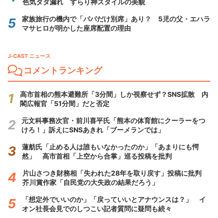
色気ダダ漏れ すらり神スタイルの美貌
家族旅行の機内で「パパだけ別席」あり？ 5児の父・エハラ
マサヒロが明かした座席配置の理由
J-CAST ニュース
コメントランキング
高市首相の熊本避難所「3分間」しか視察せず？SNS拡散 内
閣広報官「51分間」だと否定
元文科事務次官・前川喜平氏「熊本の体育館にクーラーをつ
けろ！」訴えにSNSあきれ「ブーメランでは」
蓮舫氏「止める人は誰もいなかったのか」「あまりにも愕
然」 高市首相「上空から合掌」巡る投稿を批判
片山さつき財務相「失われた28年を取り戻す」投稿に批判
芥川賞作家「自民党の大失政の結果だろう」
「想定外でいいのか」「戻っていいとアナウンスは？」 イ
オン社長会見でのしつこい記者質問に疑問も続々