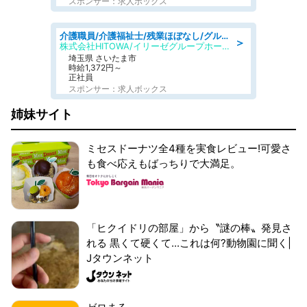
スポンサー：求人ボックス
介護職員/介護福祉士/残業ほぼなし/グループホームの介護士/シフト相談可
＞
株式会社HITOWA/イリーゼグループホーム浦和さいど
埼玉県 さいたま市
時給1,372円～
正社員
スポンサー：求人ボックス
姉妹サイト
ミセスドーナツ全4種を実食レビュー!可愛さ
も食べ応えもばっちりで大満足。
「ヒクイドリの部屋」から〝謎の棒〟発見さ
れる 黒くて硬くて...これは何?動物園に聞く|
Jタウンネット