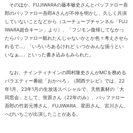
そのほか、FUJIWARAの藤本敏史さんとバッファロー吾
郎のバッファロー吾郎Aさんが不仲を明かし、久しく共演
していないことなどから（ユーチューブチャンネル「FUJ
IWARA超合キーン」より）、「フジモン復帰してなかっ
たらバッファロー観れたんじゃないかとか色々考えさせら
れるで...」「いろいろあるけれど いつかみんな揃うとい
いなぁ...」といった書き込みもみられた。
なお、ナインティナインの岡村隆史さんがMCを務める
バラエティー番組「おかべろ」（関西テレビ）では、22
年1月、23年1月の生放送スペシャルで、天然素材の「大
同窓会」として、蛍原さん（22年のみ）、バッファロー
吾郎の竹若元博さん、FUJIWARA、星田さん、宮川さん、
へびいちごが出演したことがある。