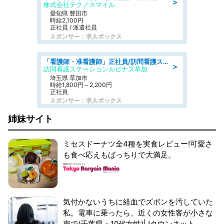
＞
株式会社テクノスマイル
愛知県 豊田市
時給2,100円
正社員 / 派遣社員
スポンサー：求人ボックス
「看護師・准看護師」正社員/訪問看護ステーション/正看護師
＞
訪問看護ステーションルピナス草加
埼玉県 草加市
時給1,800円～2,200円
正社員
スポンサー：求人ボックス
姉妹サイト
ミセスドーナツ全4種を実食レビュー!可愛さ
も食べ応えもばっちりで大満足。
気付かないうちに経血でズボンを汚していた
私。電車に乗ったら、近くの女性客が小さな
声で(千葉県・10代女性)|Jタウンネット