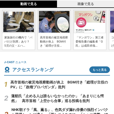
動画で見る
画像で見る
家族旅行の機内で「パ
高市首相の被災地視察
「マンガワン」第三者
コ
パだけ別席」あり？
動画が炎上 BGM付
委報告書の編集者「G
「
5児の父・エハ...
き「総理が主役...
氏」は成田卓哉...
げ
J-CAST ニュース
アクセスランキング
もっと見る
高市首相の被災地視察動画が炎上 BGM付き「総理が主役の
PV」に「政権プロパガンダ」批判
蓮舫氏「止める人は誰もいなかったのか」「あまりにも愕
然」 高市首相「上空から合掌」巡る投稿を批判
NHK朝ドラ「風、薫る」、色気ダダ漏れ俳優の強烈インパク