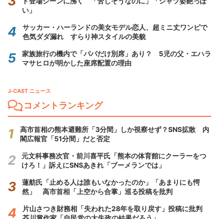
ト登場シーンに沸く 「苦しそうなのに」「シャツ姿艶っぽ
い」
サッカー・ハーランドの美女モデル恋人、超ミニ丈ワンピで
色気ダダ漏れ すらり神スタイルの美貌
家族旅行の機内で「パパだけ別席」あり？ 5児の父・エハラ
マサヒロが明かした座席配置の理由
J-CAST ニュース
コメントランキング
高市首相の熊本避難所「3分間」しか視察せず？SNS拡散 内
閣広報官「51分間」だと否定
元文科事務次官・前川喜平氏「熊本の体育館にクーラーをつ
けろ！」訴えにSNSあきれ「ブーメランでは」
蓮舫氏「止める人は誰もいなかったのか」「あまりにも愕
然」 高市首相「上空から合掌」巡る投稿を批判
片山さつき財務相「失われた28年を取り戻す」投稿に批判
芥川賞作家「自民党の大失政の結果だろう」