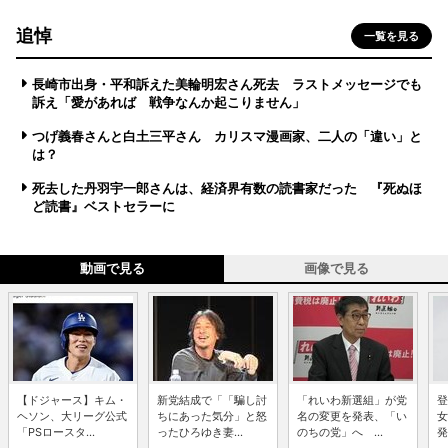
追悼
一覧を見る
長崎市出身・平和訴えた美輪明宏さん死去 ラストメッセージでも
訴え「愛があれば 戦争なんか起こりません」
つげ義春さんと白土三平さん カリスマ漫画家、二人の「違い」と
は？
死去した丹羽宇一郎さんは、経済界有数の読書家だった 『死ぬほ
ど読書』ベストセラーに
動画で見る
画像で見る
【ドジャース】キム・
新党結成で「「騙し討
「れいわ新選組」が党
登
ヘソン、大リーグ公式
ちにあった気分」と怒
名の変更を発表、「い
女
「PSロースタ...
ったひろゆき妻...
のちの党」へ ...
発