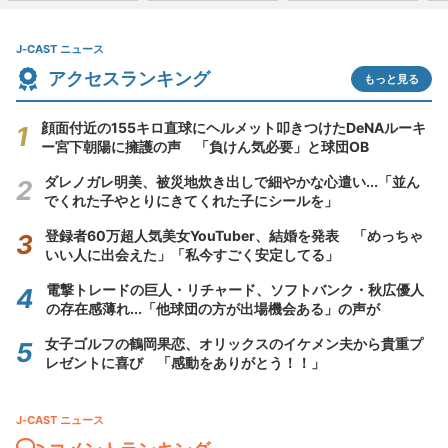
J-CAST ニュース
アクセスランキング
もっと見る
顔面付近の155キロ直球にヘルメット叩きつけたDeNAルーキ
ー宮下朝陽に擁護の声 「負けん気必要」と球団OB
ダレノガレ明美、被災地炊き出しで細やかな心遣い...「並ん
でくれた子やとりにきてくれた子にシールを」
登録者60万超人気美女YouTuber、結婚を発表 「めっちゃ
いい人に出会えた」「私今すごく安定してる」
電撃トレードの巨人・リチャード、ソフトバンク・秋広優人
の存在感薄れ...「他球団の方が出場機会ある」の声が
女子ゴルフの鶴岡果恋、オリックスのイケメン夫から貴重プ
レゼントに喜び 「感動をありがとう！！」
J-CAST ニュース