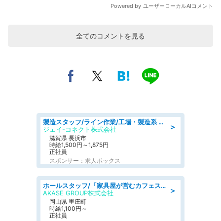
全てのコメントを見る
製造スタッフ/ライン作業/工場・製造系 エンジン部品の機械加工/未経験可/昼食代無料
＞
ジェイ-コネクト株式会社
滋賀県 長浜市
時給1,500円～1,875円
正社員
スポンサー：求人ボックス
ホールスタッフ/「家具屋が営むカフェスタッフ!」週2日～OK!嬉しいまかない付き/岡山県/浅口郡里庄町
＞
AKASE GROUP株式会社
岡山県 里庄町
時給1,100円～
正社員