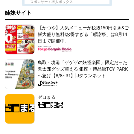
スポンサー：求人ボックス
姉妹サイト
【かつや】人気メニューが税抜150円引き&ご
飯大盛り無料!お得すぎる「感謝祭」は8月14
日まで開催中。
鳥取・境港「ゲゲゲの妖怪楽園」限定だった
鬼太郎グッズ買える 銀座・博品館TOY PARK
へ急げ【8/8~31】|Jタウンネット
ゼロまる