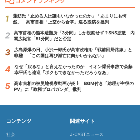
コメントランキング
蓮舫氏「止める人は誰もいなかったのか」「あまりにも愕
然」 高市首相「上空から合掌」巡る投稿を批判
高市首相の熊本避難所「3分間」しか視察せず？SNS拡散 内
閣広報官「51分間」だと否定
広島原爆の日、小沢一郎氏が高市政権を「戦前回帰路線」と
非難 「この国は再び滅亡に向かいかねない」
なぜ「戻るな」と言えなかったのか イオン爆発事故で斎藤
幸平氏も逡巡「ボクもできなかっただろうなあ」
高市首相の被災地視察動画が炎上 BGM付き「総理が主役の
PV」に「政権プロパガンダ」批判
コンテンツ
関連サイト
社会
J-CASTニュース