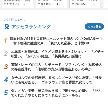
たたずまいで ...
手書き勉強ノート...
クセル決める 「...
一
J-CAST ニュース
アクセスランキング
もっと見る
顔面付近の155キロ直球にヘルメット叩きつけたDeNAルーキ
ー宮下朝陽に擁護の声 「負けん気必要」と球団OB
元卓球・石川佳純、イケメン陸上選手と2ショット 「メチャ
可愛い」「かわいい笑顔」「美男美女」話題に
電撃トレードの巨人・リチャード、ソフトバンク・秋広優人
の存在感薄れ...「他球団の方が出場機会ある」の声が
女子ゴルフの金沢志奈、肩出し白ノースリ姿に反響...「可愛
いにも程がある」 ゴルフウェア姿と雰囲気変わって
ダレノガレ明美、被災地炊き出しで細やかな心遣い...「並ん
でくれた子やとりにきてくれた子にシールを」