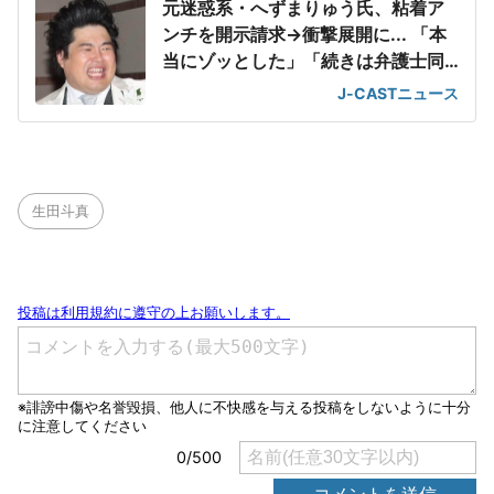
元迷惑系・へずまりゅう氏、粘着ア
ンチを開示請求→衝撃展開に... 「本
当にゾッとした」「続きは弁護士同
士で」
J-CASTニュース
生田斗真