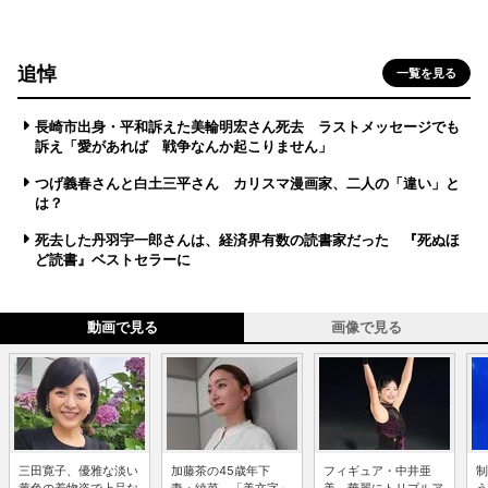
追悼
一覧を見る
長崎市出身・平和訴えた美輪明宏さん死去 ラストメッセージでも
訴え「愛があれば 戦争なんか起こりません」
つげ義春さんと白土三平さん カリスマ漫画家、二人の「違い」と
は？
死去した丹羽宇一郎さんは、経済界有数の読書家だった 『死ぬほ
ど読書』ベストセラーに
動画で見る
画像で見る
三田寛子、優雅な淡い
加藤茶の45歳年下
フィギュア・中井亜
制
黄色の着物姿で上品な
妻・綾菜、「美文字」
美、華麗にトリプルア
う