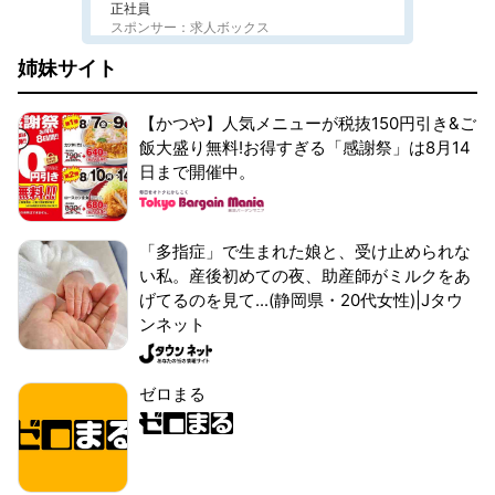
正社員
スポンサー：求人ボックス
姉妹サイト
【かつや】人気メニューが税抜150円引き&ご
飯大盛り無料!お得すぎる「感謝祭」は8月14
日まで開催中。
「多指症」で生まれた娘と、受け止められな
い私。産後初めての夜、助産師がミルクをあ
げてるのを見て...(静岡県・20代女性)|Jタウ
ンネット
ゼロまる