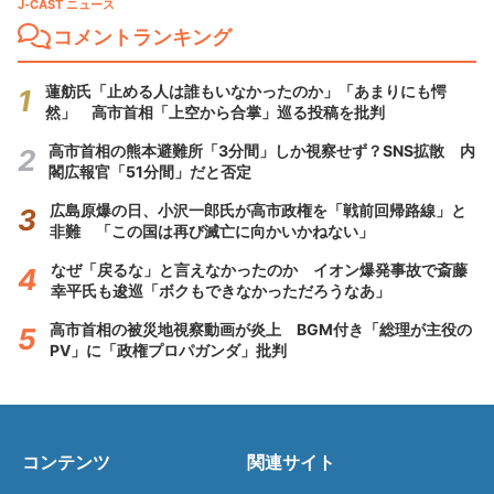
J-CAST ニュース
コメントランキング
蓮舫氏「止める人は誰もいなかったのか」「あまりにも愕
然」 高市首相「上空から合掌」巡る投稿を批判
高市首相の熊本避難所「3分間」しか視察せず？SNS拡散 内
閣広報官「51分間」だと否定
広島原爆の日、小沢一郎氏が高市政権を「戦前回帰路線」と
非難 「この国は再び滅亡に向かいかねない」
なぜ「戻るな」と言えなかったのか イオン爆発事故で斎藤
幸平氏も逡巡「ボクもできなかっただろうなあ」
高市首相の被災地視察動画が炎上 BGM付き「総理が主役の
PV」に「政権プロパガンダ」批判
コンテンツ
関連サイト