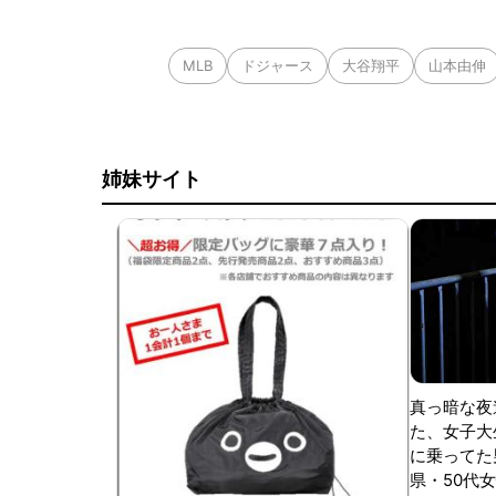
MLB
ドジャース
大谷翔平
山本由伸
姉妹サイト
真っ暗な夜
た、女子大
に乗ってた
県・50代女