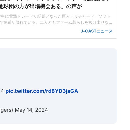
.「他球団の方が出場機会ある」の声が
ン途中に電撃トレードが話題となった巨人・リチャード、ソフト
存在感が薄れている。二人ともファーム暮らしを抜け出せな
トバンク在籍時にウエスタン・リーグで5年連続本塁打王に輝
J-CASTニュース
れ、秋広優人、大江竜聖と2対1のトレードで25年5月に巨人に
督の期待は大きく、77試合出場で打率.211、11本塁打、39
s 4
pic.twitter.com/rd8YD3jaGA
dgers)
May 14, 2024