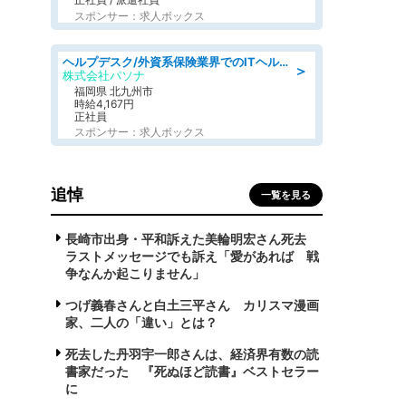
スポンサー：求人ボックス
ヘルプデスク/外資系保険業界でのITヘルプデスク業務/駅近/即日勤務可/ヘルプデスク
＞
株式会社パソナ
福岡県 北九州市
時給4,167円
正社員
スポンサー：求人ボックス
追悼
一覧を見る
長崎市出身・平和訴えた美輪明宏さん死去
ラストメッセージでも訴え「愛があれば 戦
争なんか起こりません」
つげ義春さんと白土三平さん カリスマ漫画
家、二人の「違い」とは？
死去した丹羽宇一郎さんは、経済界有数の読
書家だった 『死ぬほど読書』ベストセラー
に