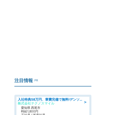
、
注目情報
PR
入社特典58万円、寮費完備で無料!デンソーで働こう!自動車工場で小型部品の検査業務 denso aichi
＞
株式会社テクノスマイル
愛知県 西尾市
時給1,800円
正社員 / 派遣社員