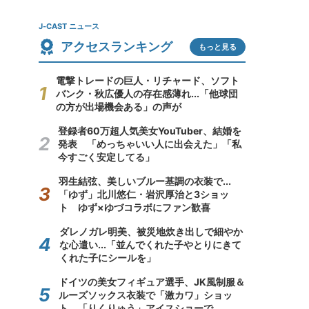
J-CAST ニュース
アクセスランキング
もっと見る
電撃トレードの巨人・リチャード、ソフト
バンク・秋広優人の存在感薄れ...「他球団
の方が出場機会ある」の声が
登録者60万超人気美女YouTuber、結婚を
発表 「めっちゃいい人に出会えた」「私
今すごく安定してる」
羽生結弦、美しいブルー基調の衣装で...
「ゆず」北川悠仁・岩沢厚治と3ショッ
ト ゆず×ゆづコラボにファン歓喜
ダレノガレ明美、被災地炊き出しで細やか
な心遣い...「並んでくれた子やとりにきて
くれた子にシールを」
ドイツの美女フィギュア選手、JK風制服＆
ルーズソックス衣装で「激カワ」ショッ
ト 「りくりゅう」アイスショーで