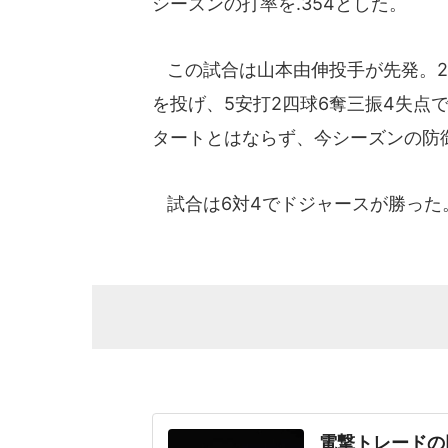
シーズンの打率を.354とした。
この試合は山本由伸投手が先発。2回
を投げ、5安打2四球6奪三振4失点
タートとはならず、今シーズンの防御
試合は6対4でドジャースが勝った
電撃トレードの