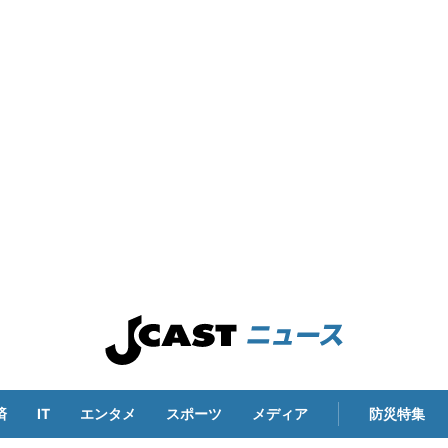
済
IT
エンタメ
スポーツ
メディア
防災特集