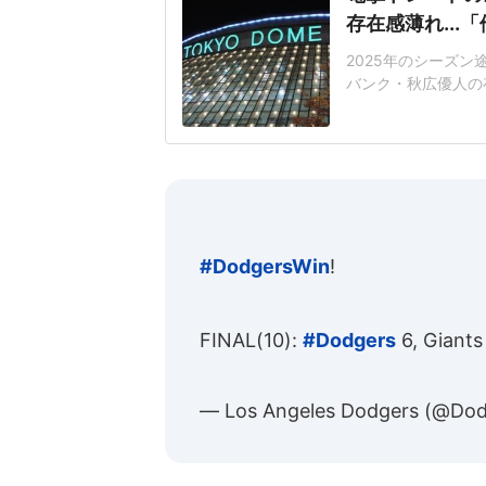
存在感薄れ..
2025年のシーズ
バンク・秋広優人の
いリチャードはソフ
いた長打力を評価さ
移籍。阿部慎之助前監
打点をマークした。
#DodgersWin
!
FINAL(10):
#Dodgers
6, Giant
— Los Angeles Dodgers (@Do