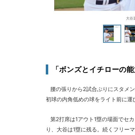
大谷
「ボンズとイチローの能力を
腰の張りから2試合ぶりにスタメン
初球の内角低めの球をライト前に運
第2打席は1アウト1塁の場面でセ
り、大谷は1塁に残る。続くフリー