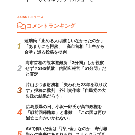
J-CAST ニュース
コメントランキング
蓮舫氏「止める人は誰もいなかったのか」
「あまりにも愕然」 高市首相「上空から
合掌」巡る投稿を批判
高市首相の熊本避難所「3分間」しか視察
せず？SNS拡散 内閣広報官「51分間」だ
と否定
片山さつき財務相「失われた28年を取り戻
す」投稿に批判 芥川賞作家「自民党の大
失政の結果だろう」
広島原爆の日、小沢一郎氏が高市政権を
「戦前回帰路線」と非難 「この国は再び
滅亡に向かいかねない」
AVで稼いだ金は「汚い金」なのか 寄付報
告への中傷にあきれる声...スリムクラブ真