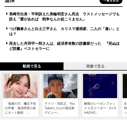
追悼
一覧を見る
長崎市出身・平和訴えた美輪明宏さん死去 ラストメッセージでも
訴え「愛があれば 戦争なんか起こりません」
つげ義春さんと白土三平さん カリスマ漫画家、二人の「違い」と
は？
死去した丹羽宇一郎さんは、経済界有数の読書家だった 『死ぬほ
ど読書』ベストセラーに
動画で見る
画像で見る
「鬼滅の刃」禰豆子役
ナイツ・塙宣之、You
解散のレペゼンフォッ
女
の声優・鬼頭明里の姿
Tuberヒカルの落語家
クス元リーダー・DJ S
利
にネット騒然 ...
デビュー...
HACHO...
ッ