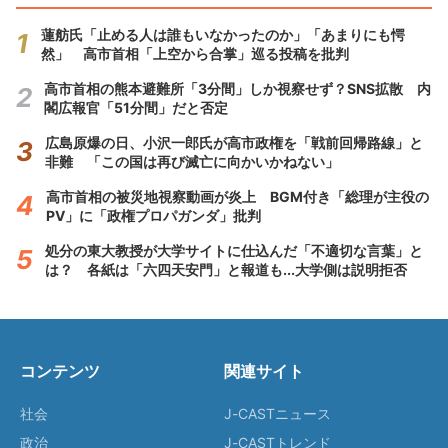
蓮舫氏「止める人は誰もいなかったのか」「あまりにも愕
然」 高市首相「上空から合掌」巡る投稿を批判
高市首相の熊本避難所「3分間」しか視察せず？SNS拡散 内
閣広報官「51分間」だと否定
広島原爆の日、小沢一郎氏が高市政権を「戦前回帰路線」と
非難 「この国は再び滅亡に向かいかねない」
高市首相の被災地視察動画が炎上 BGM付き「総理が主役の
PV」に「政権プロパガンダ」批判
処分の東大教授が大学サイトに仕込んだ「不適切な言葉」と
は？ 各紙は「六四天安門」と報道も...大学側は説明拒否
コンテンツ
関連サイト
社会
J-CASTニュース
政治
J-CASTトレンド