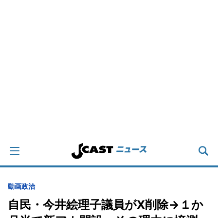
動画
政治
自民・今井絵理子議員がX削除→１か