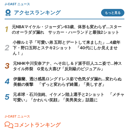
J-CAST ニュース
アクセスランキング
もっと見る
元NBAマイケル・ジョーダン63歳、体形も変わらず...スター
のオーラダダ漏れ サッカー・ハーランドと最強2ショット
小柳ルミ子「可愛い弟 五郎とデートして来ました」...4歳年
下・野口五郎とステキ2ショット 「40代にしか見えませ
ん！」
元NHK中川安奈アナ、へそ出し＆ド派手巨人ユニ姿で...神ス
タイル炸裂 G党も大喜び「反則級のビジュアル」
伊藤蘭、透け感黒ロングドレス姿で色気ダダ漏れ...変わらぬ
美貌の衝撃 「ずっと変わらず綺麗」「美しすぎ」
元卓球・石川佳純、イケメン陸上選手と2ショット 「メチャ
可愛い」「かわいい笑顔」「美男美女」話題に
J-CAST ニュース
コメントランキング