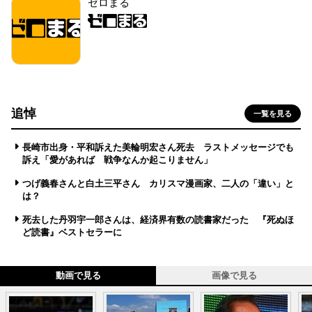
ゼロまる
追悼
一覧を見る
長崎市出身・平和訴えた美輪明宏さん死去 ラストメッセージでも
訴え「愛があれば 戦争なんか起こりません」
つげ義春さんと白土三平さん カリスマ漫画家、二人の「違い」と
は？
死去した丹羽宇一郎さんは、経済界有数の読書家だった 『死ぬほ
ど読書』ベストセラーに
動画で見る
画像で見る