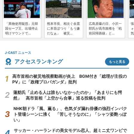
「異物使用疑惑」元韓
熊本市長、相次ぐ余震
広島原爆の日、小沢一
張
国セーブ王、出場停止
に本音ぽつり「もう嫌
郎氏が高市政権を「戦
ォ
明けマウンドで...
だなぁ」 被災...
前回帰路線」と...
気
J-CAST ニュース
アクセスランキング
もっと見る
高市首相の被災地視察動画が炎上 BGM付き「総理が主役の
PV」に「政権プロパガンダ」批判
蓮舫氏「止める人は誰もいなかったのか」「あまりにも愕
然」 高市首相「上空から合掌」巡る投稿を批判
NHK朝ドラ「風、薫る」、色気ダダ漏れ俳優の強烈インパク
ト登場シーンに沸く 「苦しそうなのに」「シャツ姿艶っぽ
い」
サッカー・ハーランドの美女モデル恋人、超ミニ丈ワンピで