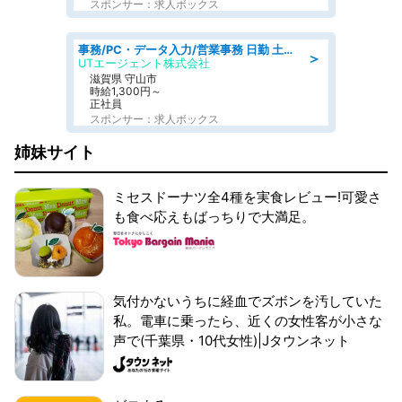
スポンサー：求人ボックス
事務/PC・データ入力/営業事務 日勤 土日休み 船舶用のエンジンを扱う会社 総合事務
＞
UTエージェント株式会社
滋賀県 守山市
時給1,300円～
正社員
スポンサー：求人ボックス
姉妹サイト
ミセスドーナツ全4種を実食レビュー!可愛さ
も食べ応えもばっちりで大満足。
気付かないうちに経血でズボンを汚していた
私。電車に乗ったら、近くの女性客が小さな
声で(千葉県・10代女性)|Jタウンネット