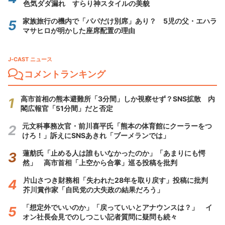
色気ダダ漏れ すらり神スタイルの美貌
家族旅行の機内で「パパだけ別席」あり？ 5児の父・エハラ
マサヒロが明かした座席配置の理由
J-CAST ニュース
コメントランキング
高市首相の熊本避難所「3分間」しか視察せず？SNS拡散 内
閣広報官「51分間」だと否定
元文科事務次官・前川喜平氏「熊本の体育館にクーラーをつ
けろ！」訴えにSNSあきれ「ブーメランでは」
蓮舫氏「止める人は誰もいなかったのか」「あまりにも愕
然」 高市首相「上空から合掌」巡る投稿を批判
片山さつき財務相「失われた28年を取り戻す」投稿に批判
芥川賞作家「自民党の大失政の結果だろう」
「想定外でいいのか」「戻っていいとアナウンスは？」 イ
オン社長会見でのしつこい記者質問に疑問も続々