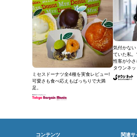
気付かない
ていた私。
性客が小さな
タウンネッ
ミセスドーナツ全4種を実食レビュー!
可愛さも食べ応えもばっちりで大満
足。
コンテンツ
関連サ