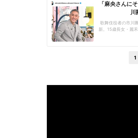
「麻央さんにそ
川
歌舞伎役者の市川團十
新。15歳長女・麗
さんは、「2日遅れ
スサインをする麗
「遅れてごめん」
1