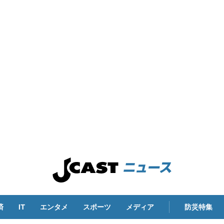
済
IT
エンタメ
スポーツ
メディア
防災特集