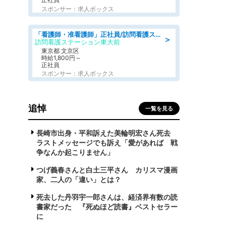
スポンサー：求人ボックス
「看護師・准看護師」正社員/訪問看護ステーション/正看護師
＞
訪問看護ステーション東大前
東京都 文京区
時給1,800円～
正社員
スポンサー：求人ボックス
追悼
一覧を見る
長崎市出身・平和訴えた美輪明宏さん死去
ラストメッセージでも訴え「愛があれば 戦
争なんか起こりません」
つげ義春さんと白土三平さん カリスマ漫画
家、二人の「違い」とは？
死去した丹羽宇一郎さんは、経済界有数の読
書家だった 『死ぬほど読書』ベストセラー
に