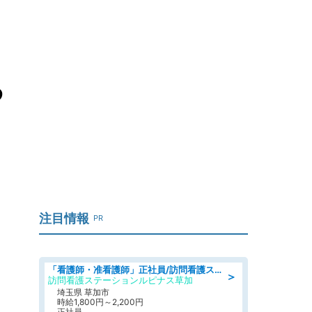
わ
注目情報
PR
「看護師・准看護師」正社員/訪問看護ステーション/正看護師
＞
訪問看護ステーションルピナス草加
埼玉県 草加市
時給1,800円～2,200円
正社員