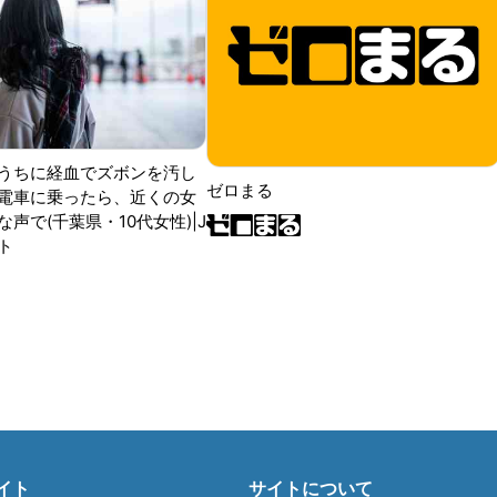
うちに経血でズボンを汚し
ゼロまる
電車に乗ったら、近くの女
声で(千葉県・10代女性)|J
ト
イト
サイトについて