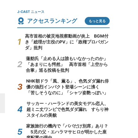
J-CAST ニュース
アクセスランキング
もっと見る
高市首相の被災地視察動画が炎上 BGM付
き「総理が主役のPV」に「政権プロパガン
ダ」批判
蓮舫氏「止める人は誰もいなかったのか」
「あまりにも愕然」 高市首相「上空から
合掌」巡る投稿を批判
NHK朝ドラ「風、薫る」、色気ダダ漏れ俳
優の強烈インパクト登場シーンに沸く
「苦しそうなのに」「シャツ姿艶っぽい」
サッカー・ハーランドの美女モデル恋人、
超ミニ丈ワンピで色気ダダ漏れ すらり神
スタイルの美貌
家族旅行の機内で「パパだけ別席」あり？
5児の父・エハラマサヒロが明かした座
席配置の理由