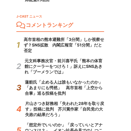
J-CAST ニュース
コメントランキング
高市首相の熊本避難所「3分間」しか視察せ
ず？SNS拡散 内閣広報官「51分間」だと
否定
元文科事務次官・前川喜平氏「熊本の体育
館にクーラーをつけろ！」訴えにSNSあき
れ「ブーメランでは」
蓮舫氏「止める人は誰もいなかったのか」
「あまりにも愕然」 高市首相「上空から
合掌」巡る投稿を批判
片山さつき財務相「失われた28年を取り戻
す」投稿に批判 芥川賞作家「自民党の大
失政の結果だろう」
「想定外でいいのか」「戻っていいとアナ
ウンスは？」 イオン社長会見でのしつこ