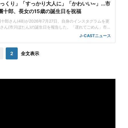
っくり」「すっかり大人に」「かわいい~」...市
團十郎、長女の15歳の誕生日を祝福
郎さん(48)が2026年7月27日、自身のインスタグラムを更
禾さん(市川ぼたん)の誕生日を報告した。「遅れてごめん」市川
の誕生日」と麗禾さんの誕生日を報告し、黒いワンピ姿でピー
J-CASTニュース
禾さんのソロショットを投稿した。「おめでとう」と祝福し、
とコメントを添えていた。インスタグラムに投稿された写真で
は、麗禾さんは黒い半袖
2
全文表示