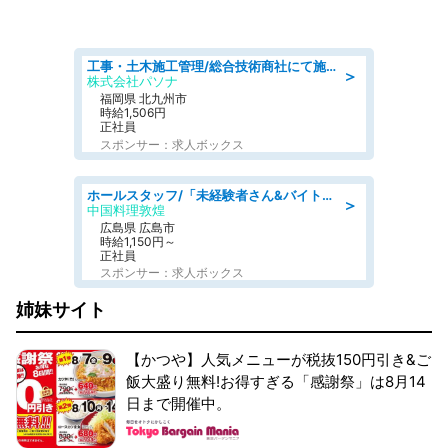
工事・土木施工管理/総合技術商社にて施工管理のお仕事/即日勤務可/車通勤可/工事・土木施工管理/生産・品質管理
＞
株式会社パソナ
福岡県 北九州市
時給1,506円
正社員
スポンサー：求人ボックス
ホールスタッフ/「未経験者さん&バイトデビューも大歓迎」残業ほぼなし×1日3時間〜勤務OK!フォロー体制も充実/広島県/広島市南区
＞
中国料理敦煌
広島県 広島市
時給1,150円～
正社員
スポンサー：求人ボックス
姉妹サイト
【かつや】人気メニューが税抜150円引き&ご
飯大盛り無料!お得すぎる「感謝祭」は8月14
日まで開催中。