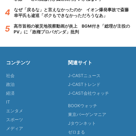
なぜ「戻るな」と言えなかったのか イオン爆発事故で斎藤
幸平氏も逡巡「ボクもできなかっただろうなあ」
高市首相の被災地視察動画が炎上 BGM付き「総理が主役の
PV」に「政権プロパガンダ」批判
コンテンツ
関連サイト
社会
J-CASTニュース
政治
J-CASTトレンド
経済
J-CAST会社ウォッチ
IT
BOOKウォッチ
エンタメ
東京バーゲンマニア
スポーツ
Jタウンネット
メディア
ゼロまる