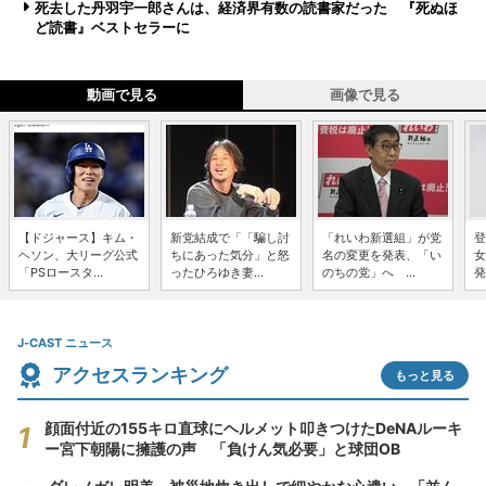
死去した丹羽宇一郎さんは、経済界有数の読書家だった 『死ぬほ
ど読書』ベストセラーに
動画で見る
画像で見る
【ドジャース】キム・
新党結成で「「騙し討
「れいわ新選組」が党
登
ヘソン、大リーグ公式
ちにあった気分」と怒
名の変更を発表、「い
女
「PSロースタ...
ったひろゆき妻...
のちの党」へ ...
発
J-CAST ニュース
アクセスランキング
もっと見る
顔面付近の155キロ直球にヘルメット叩きつけたDeNAルーキ
ー宮下朝陽に擁護の声 「負けん気必要」と球団OB