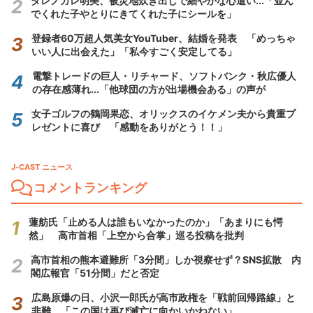
ダレノガレ明美、被災地炊き出しで細やかな心遣い...「並ん
でくれた子やとりにきてくれた子にシールを」
登録者60万超人気美女YouTuber、結婚を発表 「めっちゃ
いい人に出会えた」「私今すごく安定してる」
電撃トレードの巨人・リチャード、ソフトバンク・秋広優人
の存在感薄れ...「他球団の方が出場機会ある」の声が
女子ゴルフの鶴岡果恋、オリックスのイケメン夫から貴重プ
レゼントに喜び 「感動をありがとう！！」
J-CAST ニュース
コメントランキング
蓮舫氏「止める人は誰もいなかったのか」「あまりにも愕
然」 高市首相「上空から合掌」巡る投稿を批判
高市首相の熊本避難所「3分間」しか視察せず？SNS拡散 内
閣広報官「51分間」だと否定
広島原爆の日、小沢一郎氏が高市政権を「戦前回帰路線」と
非難 「この国は再び滅亡に向かいかねない」