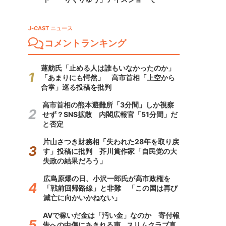
J-CAST ニュース
コメントランキング
蓮舫氏「止める人は誰もいなかったのか」
「あまりにも愕然」 高市首相「上空から
合掌」巡る投稿を批判
高市首相の熊本避難所「3分間」しか視察
せず？SNS拡散 内閣広報官「51分間」だ
と否定
片山さつき財務相「失われた28年を取り戻
す」投稿に批判 芥川賞作家「自民党の大
失政の結果だろう」
広島原爆の日、小沢一郎氏が高市政権を
「戦前回帰路線」と非難 「この国は再び
滅亡に向かいかねない」
AVで稼いだ金は「汚い金」なのか 寄付報
告への中傷にあきれる声...スリムクラブ真