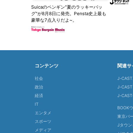
Suicaのペンギン"夏のラッキーバッ
グ"が8月8日に発売。Pensta史上最も
豪華な7点入りだよ~。
コンテンツ
関連サ
社会
J-CAS
政治
J-CAS
経済
J-CA
IT
BOOK
エンタメ
東京バ
スポーツ
Jタウン
メディア