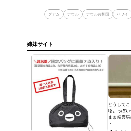
グアム
ナウル
ナウル共和国
ハワイ
姉妹サイト
どうしてこ
物〟っぽい
まま精霊馬
ト