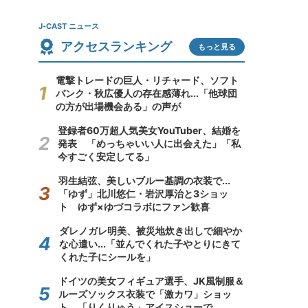
J-CAST ニュース
アクセスランキング
もっと見る
電撃トレードの巨人・リチャード、ソフト
バンク・秋広優人の存在感薄れ...「他球団
の方が出場機会ある」の声が
登録者60万超人気美女YouTuber、結婚を
発表 「めっちゃいい人に出会えた」「私
今すごく安定してる」
羽生結弦、美しいブルー基調の衣装で...
「ゆず」北川悠仁・岩沢厚治と3ショッ
ト ゆず×ゆづコラボにファン歓喜
ダレノガレ明美、被災地炊き出しで細やか
な心遣い...「並んでくれた子やとりにきて
くれた子にシールを」
ドイツの美女フィギュア選手、JK風制服＆
ルーズソックス衣装で「激カワ」ショッ
ト 「りくりゅう」アイスショーで