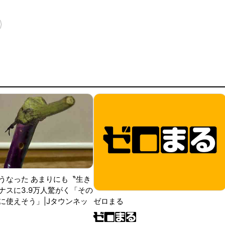
うなった あまりにも〝生き
ナスに3.9万人驚がく「その
に使えそう」|Jタウンネッ
ゼロまる