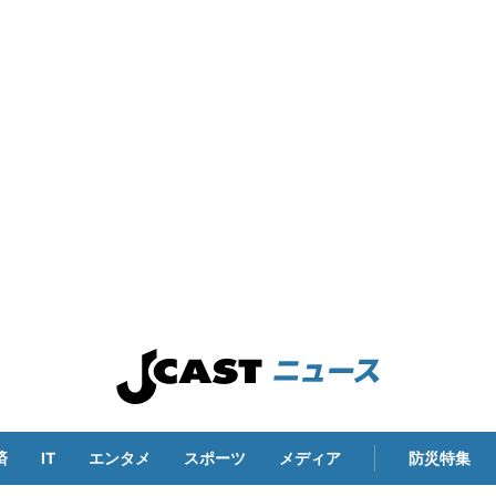
済
IT
エンタメ
スポーツ
メディア
防災特集