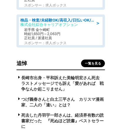
スポンサー：求人ボックス
検品・検査/未経験OK/高収入/日払いOK/交替制/20・30・40代活躍中
＞
株式会社綜合キャリアオプション
岩手県 金ケ崎町
時給1,650円～2,063円
正社員 / 派遣社員
スポンサー：求人ボックス
追悼
一覧を見る
長崎市出身・平和訴えた美輪明宏さん死去
ラストメッセージでも訴え「愛があれば 戦
争なんか起こりません」
つげ義春さんと白土三平さん カリスマ漫画
家、二人の「違い」とは？
死去した丹羽宇一郎さんは、経済界有数の読
書家だった 『死ぬほど読書』ベストセラー
に