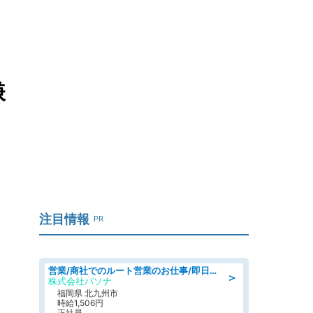
嫌
注目情報
PR
営業/商社でのルート営業のお仕事/即日勤務可/車通勤可/営業
＞
株式会社パソナ
福岡県 北九州市
時給1,506円
正社員