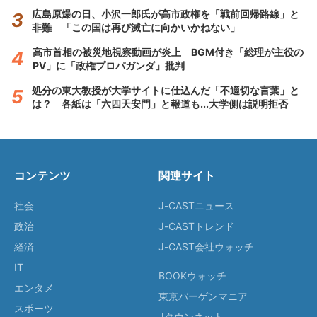
広島原爆の日、小沢一郎氏が高市政権を「戦前回帰路線」と
非難 「この国は再び滅亡に向かいかねない」
高市首相の被災地視察動画が炎上 BGM付き「総理が主役の
PV」に「政権プロパガンダ」批判
処分の東大教授が大学サイトに仕込んだ「不適切な言葉」と
は？ 各紙は「六四天安門」と報道も...大学側は説明拒否
コンテンツ
関連サイト
社会
J-CASTニュース
政治
J-CASTトレンド
経済
J-CAST会社ウォッチ
IT
BOOKウォッチ
エンタメ
東京バーゲンマニア
スポーツ
Jタウンネット