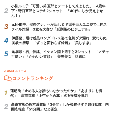
小柳ルミ子「可愛い弟 五郎とデートして来ました」...4歳年
下・野口五郎とステキ2ショット 「40代にしか見えませ
ん！」
元NHK中川安奈アナ、へそ出し＆ド派手巨人ユニ姿で...神ス
タイル炸裂 G党も大喜び「反則級のビジュアル」
伊藤蘭、透け感黒ロングドレス姿で色気ダダ漏れ...変わらぬ
美貌の衝撃 「ずっと変わらず綺麗」「美しすぎ」
元卓球・石川佳純、イケメン陸上選手と2ショット 「メチャ
可愛い」「かわいい笑顔」「美男美女」話題に
J-CAST ニュース
コメントランキング
蓮舫氏「止める人は誰もいなかったのか」「あまりにも愕
然」 高市首相「上空から合掌」巡る投稿を批判
高市首相の熊本避難所「3分間」しか視察せず？SNS拡散 内
閣広報官「51分間」だと否定