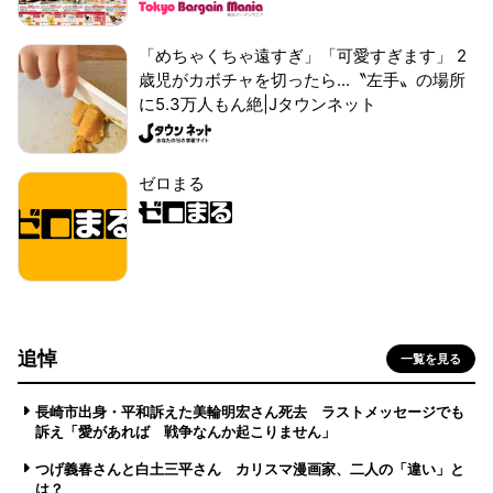
「めちゃくちゃ遠すぎ」「可愛すぎます」 2
歳児がカボチャを切ったら...〝左手〟の場所
に5.3万人もん絶|Jタウンネット
ゼロまる
追悼
一覧を見る
長崎市出身・平和訴えた美輪明宏さん死去 ラストメッセージでも
訴え「愛があれば 戦争なんか起こりません」
つげ義春さんと白土三平さん カリスマ漫画家、二人の「違い」と
は？