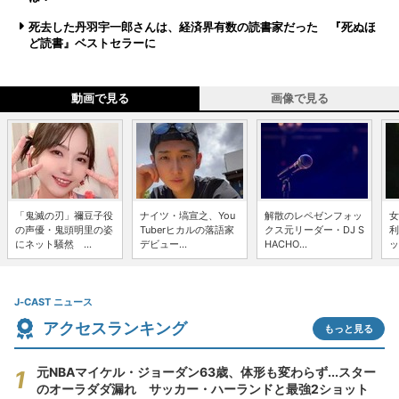
死去した丹羽宇一郎さんは、経済界有数の読書家だった 『死ぬほ
ど読書』ベストセラーに
動画で見る
画像で見る
「鬼滅の刃」禰豆子役
ナイツ・塙宣之、You
解散のレペゼンフォッ
女
の声優・鬼頭明里の姿
Tuberヒカルの落語家
クス元リーダー・DJ S
利
にネット騒然 ...
デビュー...
HACHO...
ッ
J-CAST ニュース
アクセスランキング
もっと見る
元NBAマイケル・ジョーダン63歳、体形も変わらず...スター
のオーラダダ漏れ サッカー・ハーランドと最強2ショット