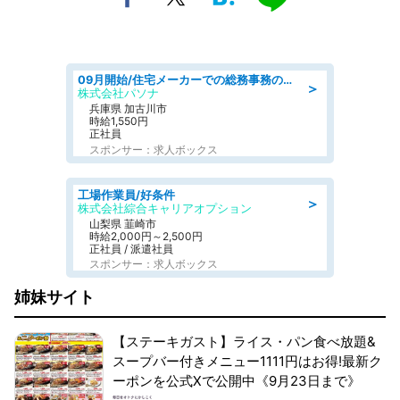
09月開始/住宅メーカーでの総務事務のお仕事/駅近/車通勤可/一般事務/人事労務
＞
株式会社パソナ
兵庫県 加古川市
時給1,550円
正社員
スポンサー：求人ボックス
工場作業員/好条件
＞
株式会社綜合キャリアオプション
山梨県 韮崎市
時給2,000円～2,500円
正社員 / 派遣社員
スポンサー：求人ボックス
姉妹サイト
【ステーキガスト】ライス・パン食べ放題&
スープバー付きメニュー1111円はお得!最新ク
ーポンを公式Xで公開中《9月23日まで》